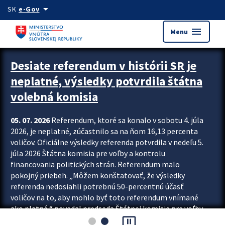
Preskocit na hlavný obsah
arrow_drop_down
SK
e-Gov
menu
Menu
Zastavit automatický posun upútavok
Desiate referendum v histórii SR je
neplatné, výsledky potvrdila štátna
volebná komisia
05. 07. 2026
Referendum, ktoré sa konalo v sobotu 4. júla
2026, je neplatné, zúčastnilo sa na ňom 16,13 percenta
voličov. Oficiálne výsledky referenda potvrdila v nedeľu 5.
júla 2026 Štátna komisia pre voľby a kontrolu
financovania politických strán. Referendum malo
pokojný priebeh. „Môžem konštatovať, že výsledky
referenda nedosiahli potrebnú 50-percentnú účasť
voličov na to, aby mohlo byť toto referendum vnímané
ako platné,“ povedal predseda Štátnej komisie pre voľby
pause_presentation
a kontrolu financovania politických...