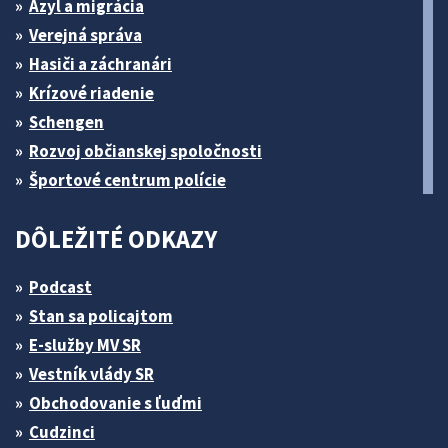
Azyl a migrácia
Verejná správa
Hasiči a záchranári
Krízové riadenie
Schengen
Rozvoj občianskej spoločnosti
Športové centrum polície
DÔLEŽITÉ ODKAZY
Podcast
Stan sa policajtom
E-služby MV SR
Vestník vlády SR
Obchodovanie s ľuďmi
Cudzinci