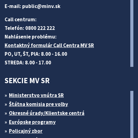
E-mail:
public@minv
.sk
Call centrum:
Telefón: 0800 222 222
Nahlásenie problému:
Kontaktný formulár Call Centra MV SR
PO, UT, ŠT, PIA: 8.00 - 16.00
STREDA: 8.00 - 17.00
SEKCIE MV SR
Ministerstvo vnútra SR
Štátna komisia pre volby
Okresné úrady/Klientske centrá
Európske programy
Policajný zbor