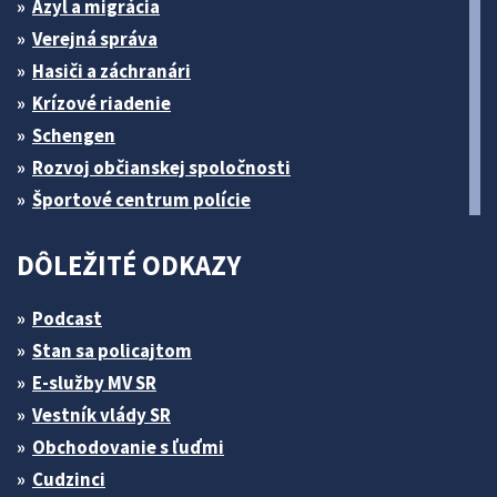
Azyl a migrácia
Verejná správa
Hasiči a záchranári
Krízové riadenie
Schengen
Rozvoj občianskej spoločnosti
Športové centrum polície
DÔLEŽITÉ ODKAZY
Podcast
Stan sa policajtom
E-služby MV SR
Vestník vlády SR
Obchodovanie s ľuďmi
Cudzinci