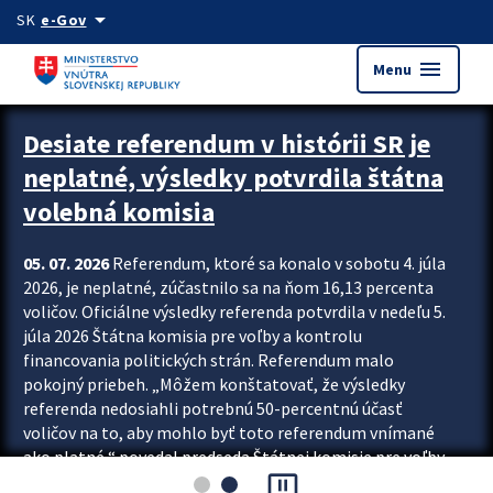
Preskocit na hlavný obsah
arrow_drop_down
SK
e-Gov
menu
Menu
Zastavit automatický posun upútavok
Desiate referendum v histórii SR je
neplatné, výsledky potvrdila štátna
volebná komisia
05. 07. 2026
Referendum, ktoré sa konalo v sobotu 4. júla
2026, je neplatné, zúčastnilo sa na ňom 16,13 percenta
voličov. Oficiálne výsledky referenda potvrdila v nedeľu 5.
júla 2026 Štátna komisia pre voľby a kontrolu
financovania politických strán. Referendum malo
pokojný priebeh. „Môžem konštatovať, že výsledky
referenda nedosiahli potrebnú 50-percentnú účasť
voličov na to, aby mohlo byť toto referendum vnímané
ako platné,“ povedal predseda Štátnej komisie pre voľby
pause_presentation
a kontrolu financovania politických...