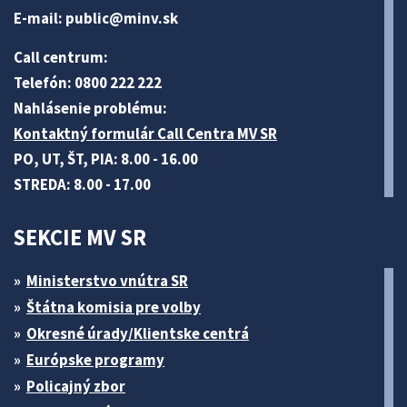
E-mail:
public@minv
.sk
Call centrum:
Telefón: 0800 222 222
Nahlásenie problému:
Kontaktný formulár Call Centra MV SR
PO, UT, ŠT, PIA: 8.00 - 16.00
STREDA: 8.00 - 17.00
SEKCIE MV SR
Ministerstvo vnútra SR
Štátna komisia pre volby
Okresné úrady/Klientske centrá
Európske programy
Policajný zbor