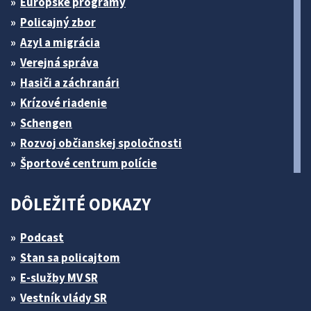
Európske programy
Policajný zbor
Azyl a migrácia
Verejná správa
Hasiči a záchranári
Krízové riadenie
Schengen
Rozvoj občianskej spoločnosti
Športové centrum polície
DÔLEŽITÉ ODKAZY
Podcast
Stan sa policajtom
E-služby MV SR
Vestník vlády SR