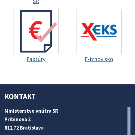
SR
Faktúry
E-trhovisko
KONTAKT
Ministerstvo vnútra SR
Pribinova 2
812 72 Bratislava