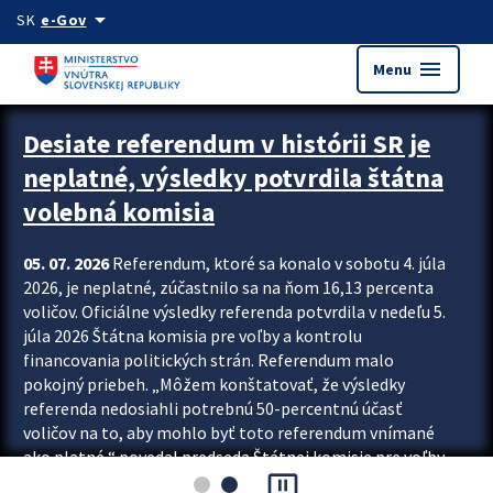
Preskocit na hlavný obsah
arrow_drop_down
SK
e-Gov
menu
Menu
Zastavit automatický posun upútavok
Desiate referendum v histórii SR je
neplatné, výsledky potvrdila štátna
volebná komisia
05. 07. 2026
Referendum, ktoré sa konalo v sobotu 4. júla
2026, je neplatné, zúčastnilo sa na ňom 16,13 percenta
voličov. Oficiálne výsledky referenda potvrdila v nedeľu 5.
júla 2026 Štátna komisia pre voľby a kontrolu
financovania politických strán. Referendum malo
pokojný priebeh. „Môžem konštatovať, že výsledky
referenda nedosiahli potrebnú 50-percentnú účasť
voličov na to, aby mohlo byť toto referendum vnímané
ako platné,“ povedal predseda Štátnej komisie pre voľby
pause_presentation
a kontrolu financovania politických...