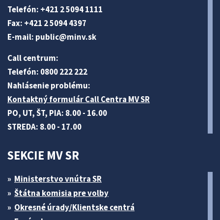
Telefón: +421 2 5094 1111
Fax: +421 2 5094 4397
E-mail:
public@minv
.sk
Call centrum:
Telefón: 0800 222 222
Nahlásenie problému:
Kontaktný formulár Call Centra MV SR
PO, UT, ŠT, PIA: 8.00 - 16.00
STREDA: 8.00 - 17.00
SEKCIE MV SR
Ministerstvo vnútra SR
Štátna komisia pre volby
Okresné úrady/Klientske centrá