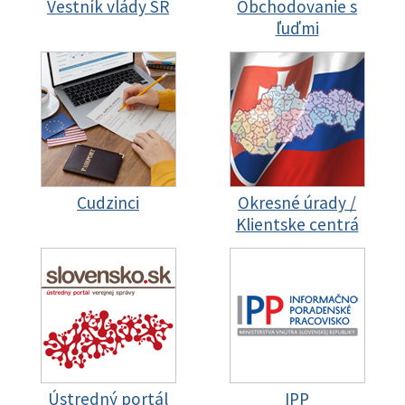
Vestník vlády SR
Obchodovanie s
ľuďmi
Cudzinci
Okresné úrady /
Klientske centrá
Ústredný portál
IPP