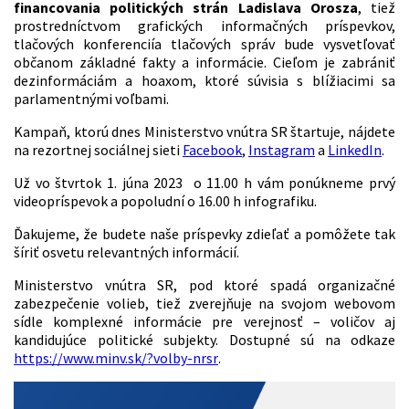
financovania politických strán Ladislava Orosza
, tiež
prostredníctvom grafických informačných príspevkov,
tlačových konferenciía tlačových správ bude vysvetľovať
občanom základné fakty a informácie. Cieľom je zabrániť
dezinformáciám a hoaxom, ktoré súvisia s blížiacimi sa
parlamentnými voľbami.
Kampaň, ktorú dnes Ministerstvo vnútra SR štartuje, nájdete
na rezortnej sociálnej sieti
Facebook
,
Instagram
a
LinkedIn
.
Už vo štvrtok 1. júna 2023 o 11.00 h vám ponúkneme prvý
videopríspevok a popoludní o 16.00 h infografiku.
Ďakujeme, že budete naše príspevky zdieľať a pomôžete tak
šíriť osvetu relevantných informácií.
Ministerstvo vnútra SR, pod ktoré spadá organizačné
zabezpečenie volieb, tiež zverejňuje na svojom webovom
sídle komplexné informácie pre verejnosť – voličov aj
kandidujúce politické subjekty. Dostupné sú na odkaze
https://www.minv.sk/?volby-nrsr
.