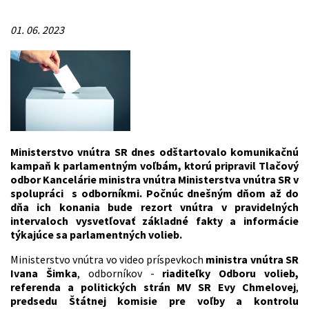
01. 06. 2023
Ministerstvo vnútra SR dnes odštartovalo komunikačnú
kampaň k parlamentným voľbám, ktorú pripravil Tlačový
odbor Kancelárie ministra vnútra Ministerstva vnútra SR v
spolupráci s odborníkmi. Počnúc dnešným dňom až do
dňa ich konania bude rezort vnútra v pravidelných
intervaloch vysvetľovať základné fakty a informácie
týkajúce sa parlamentných volieb.
Ministerstvo vnútra vo video príspevkoch
ministra vnútra SR
Ivana Šimka
, odborníkov -
riaditeľky Odboru volieb,
referenda a politických strán MV SR Evy Chmelovej
,
predsedu Štátnej komisie pre voľby a kontrolu