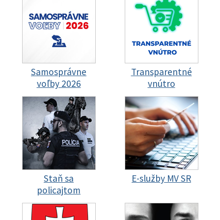
Samosprávne
Transparentné
voľby 2026
vnútro
Staň sa
E-služby MV SR
policajtom