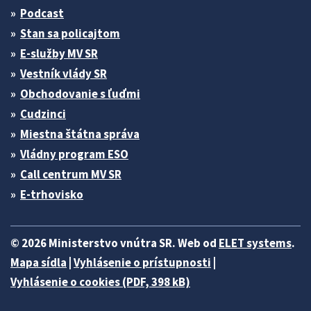
Podcast
Stan sa policajtom
E-služby MV SR
Vestník vlády SR
Obchodovanie s ľuďmi
Cudzinci
Miestna štátna správa
Vládny program ESO
Call centrum MV SR
E-trhovisko
© 2026 Ministerstvo vnútra SR. Web od
ELET systems
.
Mapa sídla
|
Vyhlásenie o prístupnosti
|
Vyhlásenie o cookies (PDF, 398 kB)