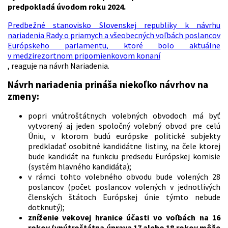
predpokladá úvodom roku 2024.
Predbežné stanovisko Slovenskej republiky k návrhu
nariadenia Rady o priamych a všeobecných voľbách poslancov
Európskeho parlamentu, ktoré bolo aktuálne
v medzirezortnom pripomienkovom konaní
, reaguje na návrh Nariadenia.
Návrh nariadenia prináša niekoľko návrhov na
zmeny:
popri vnútroštátnych volebných obvodoch má byť
vytvorený aj jeden spoločný volebný obvod pre celú
Úniu, v ktorom budú európske politické subjekty
predkladať osobitné kandidátne listiny, na čele ktorej
bude kandidát na funkciu predsedu Európskej komisie
(systém hlavného kandidáta);
v rámci tohto volebného obvodu bude volených 28
poslancov (počet poslancov volených v jednotlivých
členských štátoch Európskej únie týmto nebude
dotknutý);
zníženie vekovej hranice účasti vo voľbách na 16
rokov
(vnútroštátna úprava 17 alebo 18 rokov môže