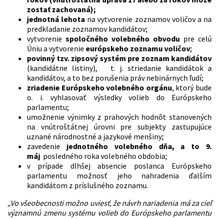
zostať zachovaná);
jednotná lehota
na vytvorenie zoznamov voličov a na
predkladanie zoznamov kandidátov;
vytvorenie
spoločného volebného obvodu
pre celú
Úniu a vytvorenie
európskeho zoznamu voličov
;
povinný tzv. zipsový systém pre zoznam kandidátov
(kandidátne listiny), t. j. striedanie kandidátok a
kandidátov, a to bez porušenia práv nebinárnych ľudí;
zriadenie Európskeho volebného orgánu
, ktorý bude
o. i. vyhlasovať výsledky volieb do Európskeho
parlamentu;
umožnenie výnimky z prahových hodnôt stanovených
na vnútroštátnej úrovni pre subjekty zastupujúce
uznané národnostné a jazykové menšiny;
zavedenie
jednotného volebného dňa, a to 9.
máj
posledného roka volebného obdobia;
v prípade dlhšej absencie poslanca Európskeho
parlamentu možnosť jeho nahradenia ďalším
kandidátom z príslušného zoznamu.
„Vo všeobecnosti možno uviesť, že návrh nariadenia má za cieľ
významnú zmenu systému volieb do Európskeho parlamentu