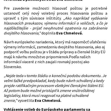
Pre zavedenie možnosti hlasovať poštou je potrebné
ustanoviť celý nový volebný proces hlasovania poštou a
upraviť s tým súvisiace inštitúty.
„Ako napríklad vydávanie
hlasovacích preukazov, výmenu informácií o voličoch, a čo je
najdôležitejšie - prijať nevyhnutné opatrenia na zabránenie
dvojitého hlasovania,"
doplnila
Eva Chmelová.
Návrh európskeho nariadenia, ktorý má napomôcť uľahčeniu
výmeny informácií, zamedzeniu dvojitého hlasovania, ako aj
podporiť voľbu poštou je v štádiu prípravy a členské štáty EÚ
majú k návrhu množstvo pripomienok.Podľa našich
informácií viaceré z nich zaujali rovnaký postoj ako
Slovensko.
„Nejde teda v tomto štádiu o konečnú podobu dokumentu. Je
veľmi ťažké predpokladať, kedy bude návrh schválený a kedy
prejde ratifikačným procesom všetkými členskými štátmi EÚ.
Až potom bude možné pristúpiť k zmene vnútroštátnej
legislatívy, ktorá musí reagovať na platné schválené
znenie,"
vysvetlila
Eva Chmelová.
Vyhlásenie volieb do Európskeho parlamentu sa