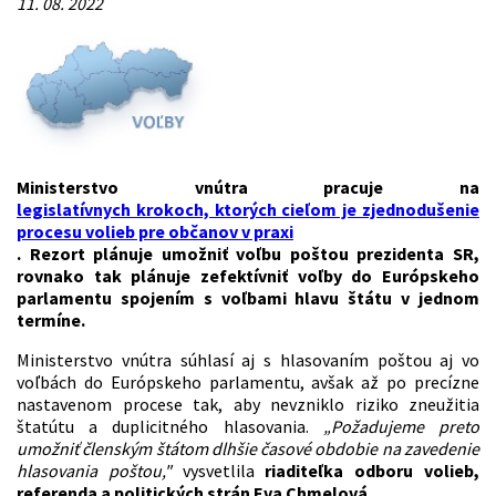
11. 08. 2022
Ministerstvo vnútra pracuje na
legislatívnych krokoch, ktorých cieľom je zjednodušenie
procesu volieb pre občanov v praxi
. Rezort plánuje umožniť voľbu poštou prezidenta SR,
rovnako tak plánuje zefektívniť voľby do Európskeho
parlamentu spojením s voľbami hlavu štátu v jednom
termíne.
Ministerstvo vnútra súhlasí aj s hlasovaním poštou aj vo
voľbách do Európskeho parlamentu, avšak až po precízne
nastavenom procese tak, aby nevzniklo riziko zneužitia
štatútu a duplicitného hlasovania.
„Požadujeme preto
umožniť členským štátom dlhšie časové obdobie na zavedenie
hlasovania poštou,"
vysvetlila
riaditeľka o
dboru volieb,
referenda a politických strán Eva Chmelová
.