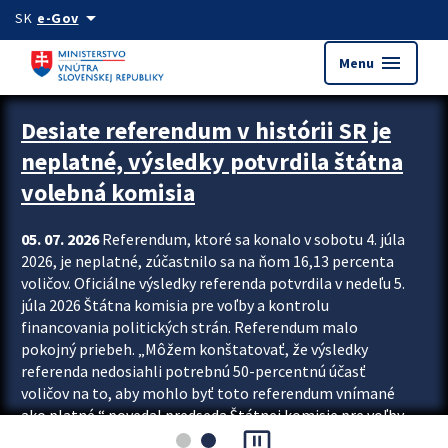
Preskocit na hlavný obsah
arrow_drop_down
SK
e-Gov
menu
Menu
Zastavit automatický posun upútavok
Desiate referendum v histórii SR je
neplatné, výsledky potvrdila štátna
volebná komisia
05. 07. 2026
Referendum, ktoré sa konalo v sobotu 4. júla
2026, je neplatné, zúčastnilo sa na ňom 16,13 percenta
voličov. Oficiálne výsledky referenda potvrdila v nedeľu 5.
júla 2026 Štátna komisia pre voľby a kontrolu
financovania politických strán. Referendum malo
pokojný priebeh. „Môžem konštatovať, že výsledky
referenda nedosiahli potrebnú 50-percentnú účasť
voličov na to, aby mohlo byť toto referendum vnímané
ako platné,“ povedal predseda Štátnej komisie pre voľby
pause_presentation
a kontrolu financovania politických...