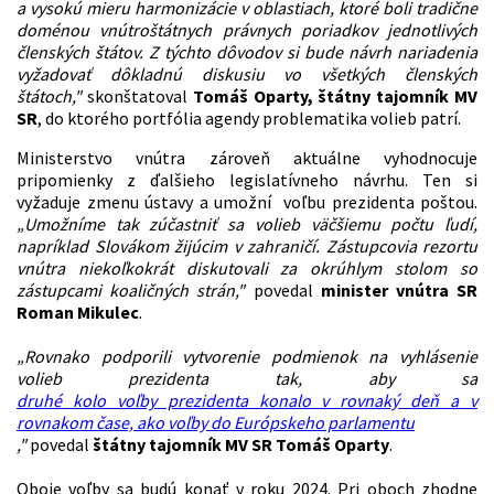
a vysokú mieru harmonizácie v oblastiach, ktoré boli tradične
doménou vnútroštátnych právnych poriadkov jednotlivých
členských štátov. Z týchto dôvodov si bude návrh nariadenia
vyžadovať dôkladnú diskusiu vo všetkých členských
štátoch,"
skonštatoval
Tomáš Oparty, štátny tajomník MV
SR
, do ktorého portfólia agendy problematika volieb patrí.
Ministerstvo vnútra zároveň aktuálne vyhodnocuje
pripomienky z ďalšieho legislatívneho návrhu. Ten si
vyžaduje zmenu ústavy a umožní voľbu prezidenta poštou.
„Umožníme tak zúčastniť sa volieb väčšiemu počtu ľudí,
napríklad Slovákom žijúcim v zahraničí. Zástupcovia rezortu
vnútra niekoľkokrát diskutovali za okrúhlym stolom so
zástupcami koaličných strán,"
povedal
minister vnútra SR
Roman Mikulec
.
„Rovnako podporili vytvorenie podmienok na vyhlásenie
volieb prezidenta tak, aby sa
druhé kolo voľby prezidenta konalo v rovnaký deň a v
rovnakom čase, ako voľby do Európskeho parlamentu
,"
povedal
štátny tajomník MV SR Tomáš Oparty
.
Oboje voľby sa budú konať v roku 2024. Pri oboch zhodne