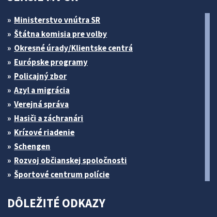
Ministerstvo vnútra SR
Štátna komisia pre volby
Okresné úrady/Klientske centrá
Európske programy
Policajný zbor
Azyl a migrácia
Verejná správa
Hasiči a záchranári
Krízové riadenie
Schengen
Rozvoj občianskej spoločnosti
Športové centrum polície
DÔLEŽITÉ ODKAZY