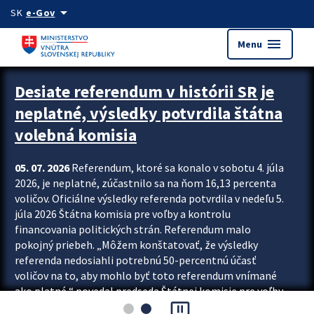
Preskocit na hlavný obsah
arrow_drop_down
SK
e-Gov
menu
Menu
Zastavit automatický posun upútavok
Desiate referendum v histórii SR je
neplatné, výsledky potvrdila štátna
volebná komisia
05. 07. 2026
Referendum, ktoré sa konalo v sobotu 4. júla
2026, je neplatné, zúčastnilo sa na ňom 16,13 percenta
voličov. Oficiálne výsledky referenda potvrdila v nedeľu 5.
júla 2026 Štátna komisia pre voľby a kontrolu
financovania politických strán. Referendum malo
pokojný priebeh. „Môžem konštatovať, že výsledky
referenda nedosiahli potrebnú 50-percentnú účasť
voličov na to, aby mohlo byť toto referendum vnímané
ako platné,“ povedal predseda Štátnej komisie pre voľby
pause_presentation
a kontrolu financovania politických...