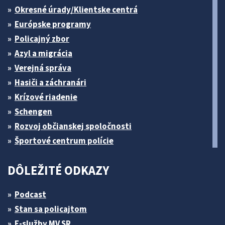
Okresné úrady/Klientske centrá
Európske programy
Policajný zbor
Azyl a migrácia
Verejná správa
Hasiči a záchranári
Krízové riadenie
Schengen
Rozvoj občianskej spoločnosti
Športové centrum polície
DÔLEŽITÉ ODKAZY
Podcast
Stan sa policajtom
E-služby MV SR