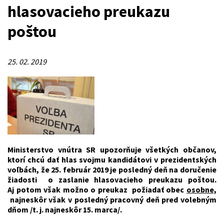
hlasovacieho preukazu
poštou
25. 02. 2019
Ministerstvo vnútra SR upozorňuje všetkých občanov,
ktorí chcú dať hlas svojmu kandidátovi v prezidentských
voľbách, že 25. február 2019 je posledný deň na doručenie
žiadosti o zaslanie hlasovacieho preukazu poštou.
Aj potom však možno o preukaz požiadať obec
osobne,
najneskôr však v posledný pracovný deň pred volebným
dňom /t. j. najneskôr 15. marca/.