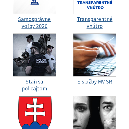
Samosprávne
Transparentné
voľby 2026
vnútro
Staň sa
E-služby MV SR
policajtom