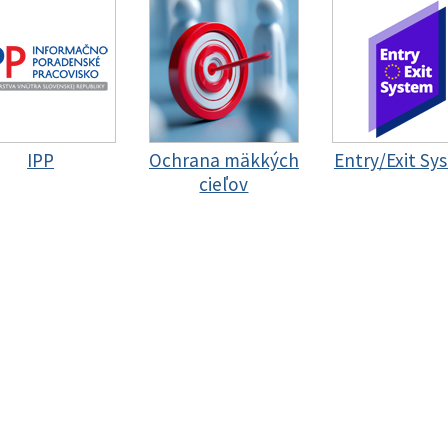
IPP
Ochrana mäkkých
Entry/Exit Sy
cieľov