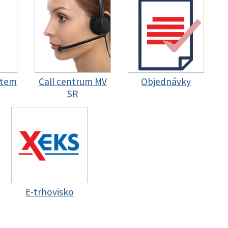
stem
Call centrum MV
Objednávky
SR
E-trhovisko