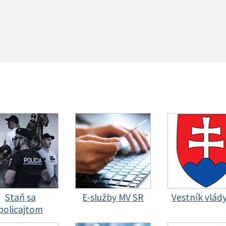
Staň sa
E-služby MV SR
Vestník vlád
policajtom