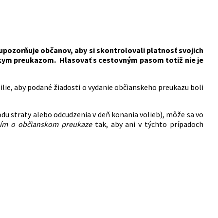
 upozorňuje občanov, aby si skontrolovali platnosť svojich
kym preukazom. Hlasovať s cestovným pasom totiž nie je
ilie, aby podané žiadosti o vydanie občianskeho preukazu boli
du straty alebo odcudzenia v deň konania volieb), môže sa vo
ním o občianskom preukaze
tak, aby ani v týchto prípadoch