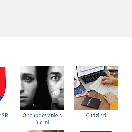
y SR
Obchodovanie s
Cudzinci
ľuďmi