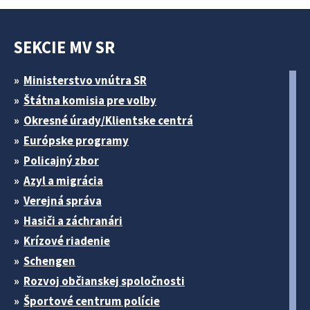
SEKCIE MV SR
Ministerstvo vnútra SR
Štátna komisia pre volby
Okresné úrady/Klientske centrá
Európske programy
Policajný zbor
Azyl a migrácia
Verejná správa
Hasiči a záchranári
Krízové riadenie
Schengen
Rozvoj občianskej spoločnosti
Športové centrum polície