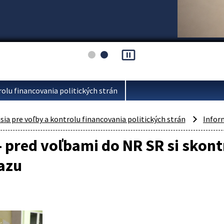
pause_presentation
rolu financovania politických strán
ia pre voľby a kontrolu financovania politických strán
Infor
 - pred voľbami do NR SR si skon
azu