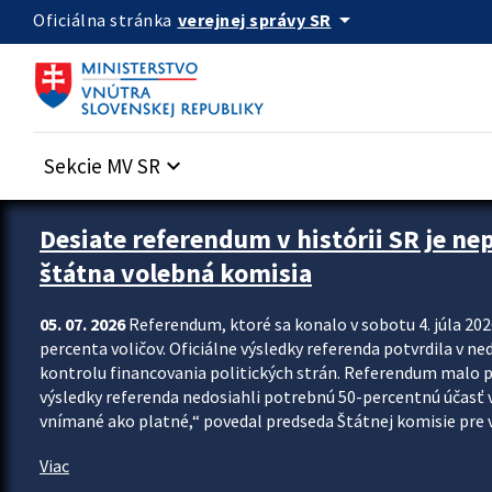
Preskocit na hlavný obsah
arrow_drop_down
verejnej správy SR
Oficiálna stránka
Sekcie MV SR
keyboard_arrow_down
Zastavit automatický posun upútavok
Desiate referendum v histórii SR je ne
štátna volebná komisia
05. 07. 2026
Referendum, ktoré sa konalo v sobotu 4. júla 202
percenta voličov. Oficiálne výsledky referenda potvrdila v ned
kontrolu financovania politických strán. Referendum malo 
výsledky referenda nedosiahli potrebnú 50-percentnú účasť 
vnímané ako platné,“ povedal predseda Štátnej komisie pre vo
Viac