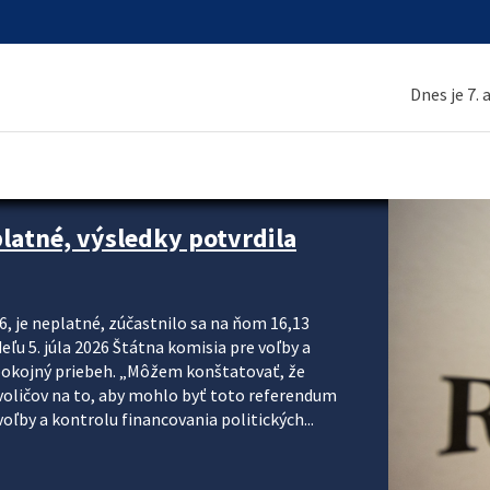
Dnes je 7.
platné, výsledky potvrdila
6, je neplatné, zúčastnilo sa na ňom 16,13
eľu 5. júla 2026 Štátna komisia pre voľby a
pokojný priebeh. „Môžem konštatovať, že
voličov na to, aby mohlo byť toto referendum
ľby a kontrolu financovania politických...