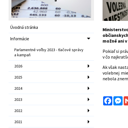
Úvodná stránka
Ministerstvo
občianskych
Informácie
možné ani v 
Parlamentné voľby 2023 - tlačové správy
Pokiaľ si pr
a kampaň
v čo najkrat
2026
Ak však nast
volebnej mi
2025
nebola znemo
2024
Facebo
Me
2023
2022
2021