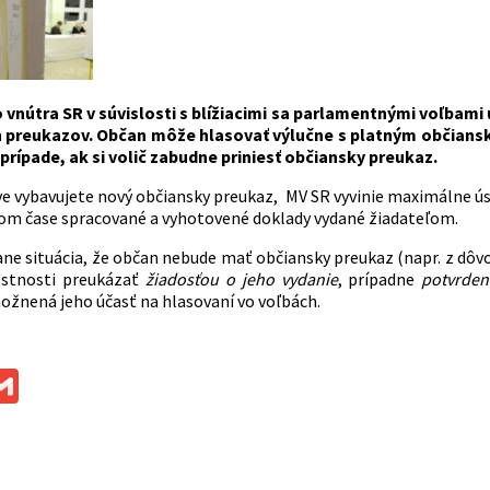
 vnútra SR v súvislosti s blížiacimi sa parlamentnými voľbami
 preukazov. Občan môže hlasovať výlučne s platným občians
prípade, ak si volič zabudne priniesť občiansky preukaz.
áve vybavujete nový občiansky preukaz, MV SR vyvinie maximálne ús
šom čase spracované a vyhotovené doklady vydané žiadateľom.
ane situácia, že občan nebude mať občiansky preukaz (napr. z dôvo
estnosti preukázať
žiadosťou o jeho vydanie
, prípadne
potvrde
žnená jeho účasť na hlasovaní vo voľbách.
ok
ssenger
Gmail