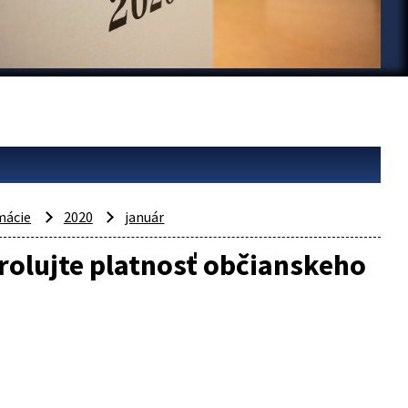
mácie
2020
január
trolujte platnosť občianskeho