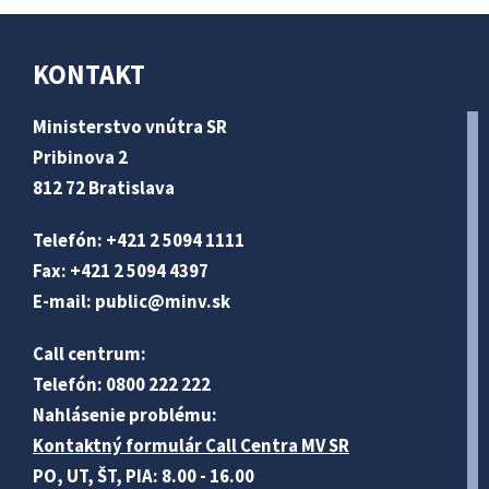
KONTAKT
Ministerstvo vnútra SR
Pribinova 2
812 72 Bratislava
Telefón: +421 2 5094 1111
Fax: +421 2 5094 4397
E-mail:
public@minv
.sk
Call centrum:
Telefón: 0800 222 222
Nahlásenie problému:
Kontaktný formulár Call Centra MV SR
PO, UT, ŠT, PIA: 8.00 - 16.00