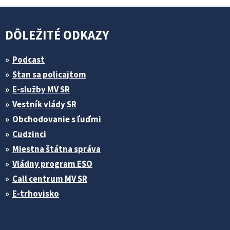
DÔLEŽITÉ ODKAZY
Podcast
Stan sa policajtom
E-služby MV SR
Vestník vlády SR
Obchodovanie s ľuďmi
Cudzinci
Miestna štátna správa
Vládny program ESO
Call centrum MV SR
E-trhovisko