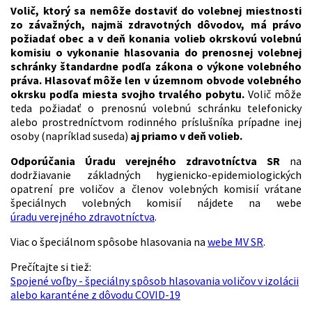
Volič, ktorý sa nemôže dostaviť do volebnej miestnosti
zo závažných, najmä zdravotných dôvodov, má právo
požiadať obec a v deň konania volieb okrskovú volebnú
komisiu o vykonanie hlasovania do prenosnej volebnej
schránky štandardne podľa zákona o výkone volebného
práva. Hlasovať môže len v územnom obvode volebného
okrsku podľa miesta svojho trvalého pobytu.
Volič môže
teda požiadať o prenosnú volebnú schránku telefonicky
alebo prostredníctvom rodinného príslušníka prípadne inej
osoby (napríklad suseda)
aj priamo v deň volieb.
Odporúčania Úradu verejného zdravotníctva SR
na
dodržiavanie základných hygienicko-epidemiologických
opatrení pre voličov a členov volebných komisií vrátane
špeciálnych volebných komisií nájdete na webe
úradu verejného zdravotníctva
.
Viac o špeciálnom spôsobe hlasovania na
webe MV SR
.
Prečítajte si tiež:
Spojené voľby - špeciálny spôsob hlasovania voličov v izolácii
alebo karanténe z dôvodu COVID-19