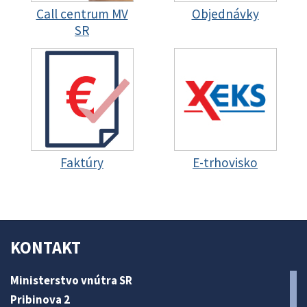
Call centrum MV
Objednávky
SR
Faktúry
E-trhovisko
KONTAKT
Ministerstvo vnútra SR
Pribinova 2