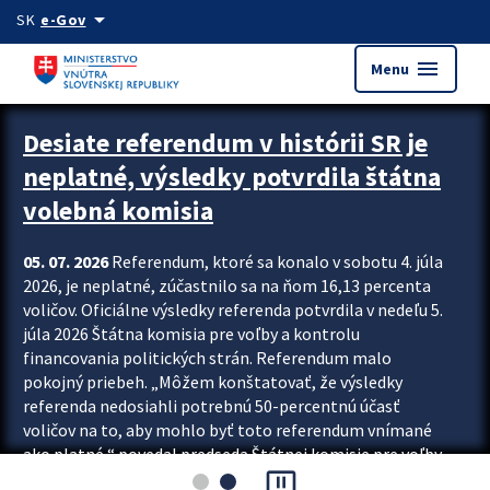
Preskocit na hlavný obsah
arrow_drop_down
SK
e-Gov
menu
Menu
Zastavit automatický posun upútavok
Desiate referendum v histórii SR je
neplatné, výsledky potvrdila štátna
volebná komisia
05. 07. 2026
Referendum, ktoré sa konalo v sobotu 4. júla
2026, je neplatné, zúčastnilo sa na ňom 16,13 percenta
voličov. Oficiálne výsledky referenda potvrdila v nedeľu 5.
júla 2026 Štátna komisia pre voľby a kontrolu
financovania politických strán. Referendum malo
pokojný priebeh. „Môžem konštatovať, že výsledky
referenda nedosiahli potrebnú 50-percentnú účasť
voličov na to, aby mohlo byť toto referendum vnímané
ako platné,“ povedal predseda Štátnej komisie pre voľby
pause_presentation
a kontrolu financovania politických...