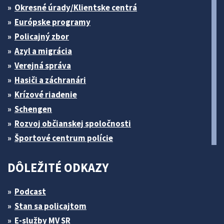
Okresné úrady/Klientske centrá
Európske programy
Policajný zbor
Azyl a migrácia
Verejná správa
Hasiči a záchranári
Krízové riadenie
Schengen
Rozvoj občianskej spoločnosti
Športové centrum polície
DÔLEŽITÉ ODKAZY
Podcast
Stan sa policajtom
E-služby MV SR