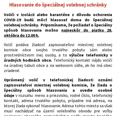
Hlasovanie do špeciálnej volebnej schránky
Voliči v izolácii alebo karanténe z dôvodu ochorenia
COVID-19 budú môcť hlasovať doma do špeciálnej
volebnej schránky. Pripomíname, že požiadať o špeciálny
spôsob hlasovania možno
najneskôr do piatku 28.
októbra do 12.00 h.
Volič podáva žiadosť zapisovateľovi miestnej volebnej
komisie obce svojho trvalého pobytu sám alebo
prostredníctvom inej osoby, a to
výlučne telefonicky v
úradných hodinách obce.
Telefonický kontakt nájdu voliči
na úradnej tabuli obce a na webovom sídle, ak ho má obec
zriadené.
Oprávnený volič v telefonickej žiadosti oznámi
zapisovateľovi miestnej volebnej komisie, že žiada o
špeciálny spôsob hlasovania a uvedie osobné
údaje
v rozsahu: meno a priezvisko, rodné číslo, telefonický
kontakt, adresa trvalého pobytu, prípadne iná adresa, na
ktorej žiada vykonať hlasovanie. Adresa tohto miesta sa však
musí nachádzať na území volebného obvodu pre voľby