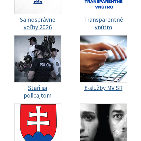
Samosprávne
Transparentné
voľby 2026
vnútro
Staň sa
E-služby MV SR
policajtom