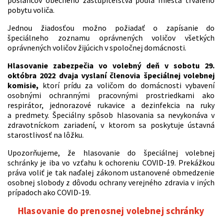
poslancov obecného zastupiteľstva podľa miesta trvalého
pobytu voliča.
Jednou žiadosťou možno požiadať o zapísanie do
špeciálneho zoznamu oprávnených voličov všetkých
oprávnených voličov žijúcich v spoločnej domácnosti.
Hlasovanie zabezpečia vo volebný deň v sobotu 29.
októbra 2022 dvaja vyslaní členovia špeciálnej volebnej
komisie,
ktorí prídu za voličom do domácnosti vybavení
osobnými ochrannými pracovnými prostriedkami ako
respirátor, jednorazové rukavice a dezinfekcia na ruky
a predmety. Špeciálny spôsob hlasovania sa nevykonáva v
zdravotníckom zariadení, v ktorom sa poskytuje ústavná
starostlivosť na lôžku.
Upozorňujeme, že hlasovanie do špeciálnej volebnej
schránky je iba vo vzťahu k ochoreniu COVID-19. Prekážkou
práva voliť je tak naďalej zákonom ustanovené obmedzenie
osobnej slobody z dôvodu ochrany verejného zdravia v iných
prípadoch ako COVID-19.
Hlasovanie do prenosnej volebnej schránky