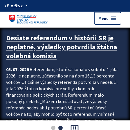
Preskocit na hlavný obsah
arrow_drop_down
SK
e-Gov
menu
Menu
Zastavit automatický posun upútavok
Desiate referendum v histórii SR je
neplatné, výsledky potvrdila štátna
volebná komisia
05. 07. 2026
Referendum, ktoré sa konalo v sobotu 4. júla
2026, je neplatné, zúčastnilo sa na ňom 16,13 percenta
voličov. Oficiálne výsledky referenda potvrdila v nedeľu 5.
júla 2026 Štátna komisia pre voľby a kontrolu
financovania politických strán. Referendum malo
pokojný priebeh. „Môžem konštatovať, že výsledky
referenda nedosiahli potrebnú 50-percentnú účasť
voličov na to, aby mohlo byť toto referendum vnímané
ako platné,“ povedal predseda Štátnej komisie pre voľby
pause_presentation
a kontrolu financovania politických...