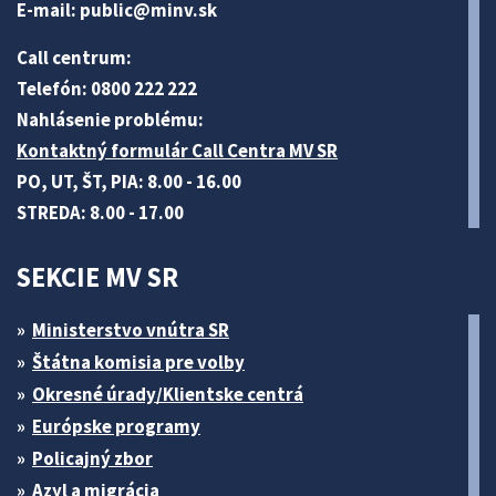
E-mail:
public@minv
.sk
Call centrum:
Telefón: 0800 222 222
Nahlásenie problému:
Kontaktný formulár Call Centra MV SR
PO, UT, ŠT, PIA: 8.00 - 16.00
STREDA: 8.00 - 17.00
SEKCIE MV SR
Ministerstvo vnútra SR
Štátna komisia pre volby
Okresné úrady/Klientske centrá
Európske programy
Policajný zbor
Azyl a migrácia