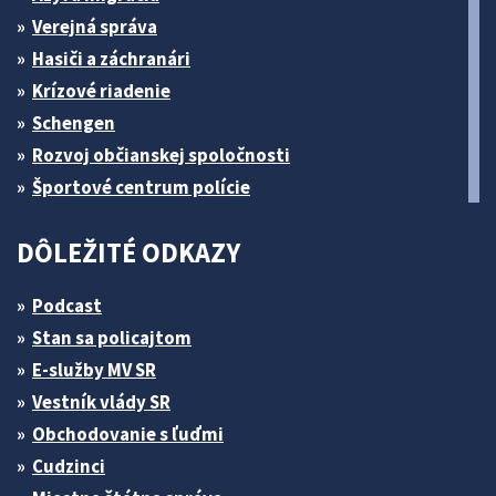
Verejná správa
Hasiči a záchranári
Krízové riadenie
Schengen
Rozvoj občianskej spoločnosti
Športové centrum polície
DÔLEŽITÉ ODKAZY
Podcast
Stan sa policajtom
E-služby MV SR
Vestník vlády SR
Obchodovanie s ľuďmi
Cudzinci