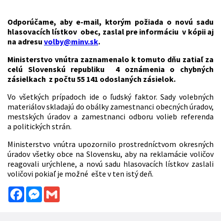
Odporúčame, aby e-mail, ktorým požiada o novú sadu
hlasovacích lístkov obec, zaslal pre informáciu v kópii aj
na adresu
volby@minv.sk
.
Ministerstvo vnútra zaznamenalo k tomuto dňu zatiaľ za
celú Slovenskú republiku 4 oznámenia o chybných
zásielkach z počtu 55 141 odoslaných zásielok.
Vo všetkých prípadoch ide o ľudský faktor. Sady volebných
materiálov skladajú do obálky zamestnanci obecných úradov,
mestských úradov a zamestnanci odboru volieb referenda
a politických strán.
Ministerstvo vnútra upozornilo prostredníctvom okresných
úradov všetky obce na Slovensku, aby na reklamácie voličov
reagovali urýchlene, a novú sadu hlasovacích lístkov zaslali
voličovi pokiaľ je možné ešte v ten istý deň.
Facebook
Messenger
Gmail