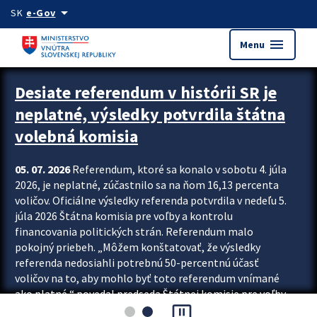
Preskocit na hlavný obsah
arrow_drop_down
SK
e-Gov
menu
Menu
Zastavit automatický posun upútavok
Desiate referendum v histórii SR je
neplatné, výsledky potvrdila štátna
volebná komisia
05. 07. 2026
Referendum, ktoré sa konalo v sobotu 4. júla
2026, je neplatné, zúčastnilo sa na ňom 16,13 percenta
voličov. Oficiálne výsledky referenda potvrdila v nedeľu 5.
júla 2026 Štátna komisia pre voľby a kontrolu
financovania politických strán. Referendum malo
pokojný priebeh. „Môžem konštatovať, že výsledky
referenda nedosiahli potrebnú 50-percentnú účasť
voličov na to, aby mohlo byť toto referendum vnímané
ako platné,“ povedal predseda Štátnej komisie pre voľby
pause_presentation
a kontrolu financovania politických...