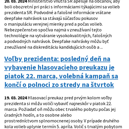
20. 03. 2024
Ministerstvo vnútra SR apeluje na občanov, aby
boli obozretní pri práci s informáciami týkajúcimi sa volieb
prezidenta SR. Podvodné a falošné informácie vrátane
deepfake nahrávok sa stávajú súčasťou pokusov
o manipuláciu verejnej mienky pred a počas volieb.
Nebezpečenstvo spočíva najmä v zneužívaní tejto
technológie na vytváranie vysokokvalitných, falošných
a podvodných nahrávok. Deepfake nahrávky môžu byť
zneužívané na diskreditáciu kandidujúcich osôb a ...
Voľby prezidenta: posledný deň na
vybavenie hlasovacieho preukazu je
piatok 22. marca, volebná kampaň sa
končí o polnoci zo stredy na štvrtok
19. 03. 2024
Hlasovací preukaz pred prvým kolom voľby
prezidenta si môžu voliči vybaviť najneskôr v piatok 22.
marca. Požiadať oň môžu obec trvalého pobytu počas jej
úradných hodín, a to osobne alebo
prostredníctvom splnomocnenej osoby. V prípade druhého
kola volieb uplynie termín 5. apríla. Volič s trvalým pobytom