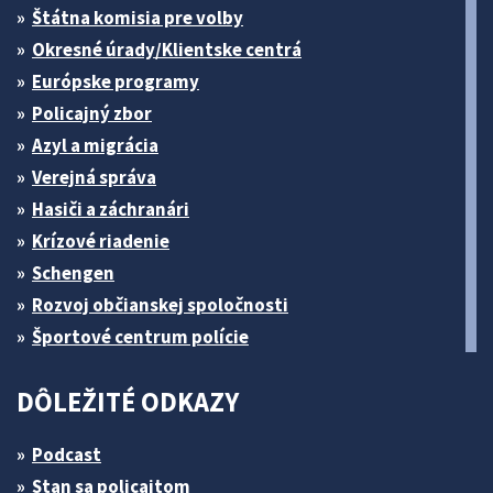
Štátna komisia pre volby
Okresné úrady/Klientske centrá
Európske programy
Policajný zbor
Azyl a migrácia
Verejná správa
Hasiči a záchranári
Krízové riadenie
Schengen
Rozvoj občianskej spoločnosti
Športové centrum polície
DÔLEŽITÉ ODKAZY
Podcast
Stan sa policajtom