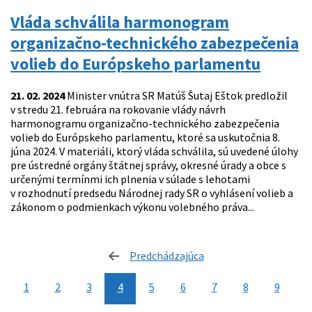
Vláda schválila harmonogram
organizačno-technického zabezpečenia
volieb do Európskeho parlamentu
21. 02. 2024
Minister vnútra SR Matúš Šutaj Eštok predložil
v stredu 21. februára na rokovanie vlády návrh
harmonogramu organizačno-technického zabezpečenia
volieb do Európskeho parlamentu, ktoré sa uskutočnia 8.
júna 2024. V materiáli, ktorý vláda schválila, sú uvedené úlohy
pre ústredné orgány štátnej správy, okresné úrady a obce s
určenými termínmi ich plnenia v súlade s lehotami
v rozhodnutí predsedu Národnej rady SR o vyhlásení volieb a
zákonom o podmienkach výkonu volebného práva...
Predchádzajúca
stránka
1
2
3
4
5
6
7
8
9