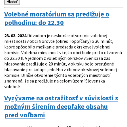
Volebné moratórium sa predlžuje o
polhodinu: do 22.30
23. 03. 2024
Dôvodom je neskoršie otvorenie volebnej
miestnosti v obci Norovce (okres Topoľčany) o 30 minút,
ktoré spôsobilo meškanie predsedu okrskovej volebnej
komisie. Volebná miestnosť v tejto obci bude preto otvorená
do 22:30 h. V jednom z volebných okrskov v Senici sa zas
hlasovanie predlžuje o 20 minút, v okrsku bolo prerušené
hlasovanie pre kolaps jedného z členov okrskovej volebnej
komisie. Dlhšie otvorenie týchto volebných miestností
znamená, že sa predlžuje na celom území Slovenska
volebné...
Vyzývame na ostražitosť v súvislosti s
možným šírením deepfake obsahu
pred voľbami