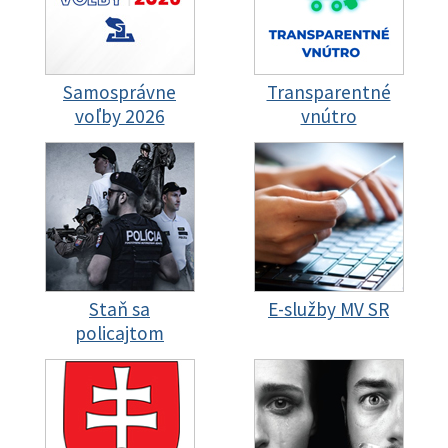
Samosprávne
Transparentné
voľby 2026
vnútro
Staň sa
E-služby MV SR
policajtom