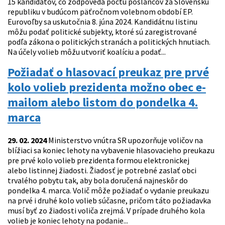
15 kandidátov, čo zodpovedá počtu poslancov za Slovenskú
republiku v budúcom päťročnom volebnom období EP.
Eurovoľby sa uskutočnia 8. júna 2024. Kandidátnu listinu
môžu podať politické subjekty, ktoré sú zaregistrované
podľa zákona o politických stranách a politických hnutiach.
Na účely volieb môžu utvoriť koalíciu a podať...
Požiadať o hlasovací preukaz pre prvé
kolo volieb prezidenta možno obec e-
mailom alebo listom do pondelka 4.
marca
29. 02. 2024
Ministerstvo vnútra SR upozorňuje voličov na
blížiaci sa koniec lehoty na vybavenie hlasovacieho preukazu
pre prvé kolo volieb prezidenta formou elektronickej
alebo listinnej žiadosti. Žiadosť je potrebné zaslať obci
trvalého pobytu tak, aby bola doručená najneskôr do
pondelka 4. marca. Volič môže požiadať o vydanie preukazu
na prvé i druhé kolo volieb súčasne, pričom táto požiadavka
musí byť zo žiadosti voliča zrejmá. V prípade druhého kola
volieb je koniec lehoty na podanie...