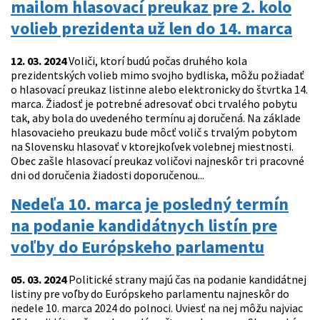
mailom hlasovací preukaz pre 2. kolo
volieb prezidenta už len do 14. marca
12. 03. 2024
Voliči, ktorí budú počas druhého kola
prezidentských volieb mimo svojho bydliska, môžu požiadať
o hlasovací preukaz listinne alebo elektronicky do štvrtka 14.
marca. Žiadosť je potrebné adresovať obci trvalého pobytu
tak, aby bola do uvedeného termínu aj doručená. Na základe
hlasovacieho preukazu bude môcť volič s trvalým pobytom
na Slovensku hlasovať v ktorejkoľvek volebnej miestnosti.
Obec zašle hlasovací preukaz voličovi najneskôr tri pracovné
dni od doručenia žiadosti doporučenou...
Nedeľa 10. marca je posledný termín
na podanie kandidátnych listín pre
voľby do Európskeho parlamentu
05. 03. 2024
Politické strany majú čas na podanie kandidátnej
listiny pre voľby do Európskeho parlamentu najneskôr do
nedele 10. marca 2024 do polnoci. Uviesť na nej môžu najviac