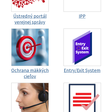
Ústredný portál
IPP
verejnej správy
Ochrana mäkkých
Entry/Exit System
cieľov