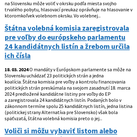
na Slovensku môže voliť v okrsku podľa miesta svojho
trvalého pobytu, hlasovací preukaz oprávňuje na hlasovanie v
ktoromkoľvek volebnom okrsku. Vo volebnej...
Štátna volebná komisia zaregistrovala
pre voľby do európskeho parlamentu
24 kandidátnych listín a žrebom určila
ich čísla
18. 03. 2024
O mandáty v Európskom parlamente sa môže na
Slovensku uchádzať 23 politických strán a jedna
koalícia. Štátna komisia pre voľby a kontrolu financovania
politických strán preskúmala na svojom zasadnutí 18. marca
2024 predložené kandidátne listiny pre voľby do EP
a zaregistrovala 24 kandidátnych listín. Podaných bolo v
zákonnom termíne spolu 25 kandidátnych listín, jedna listina
(politickej strany Alternatíva pre Slovensko) však bola
späťvzatá, štátna volebná komisia preto o jej...
Voliči si môžu vybaviť listom alebo