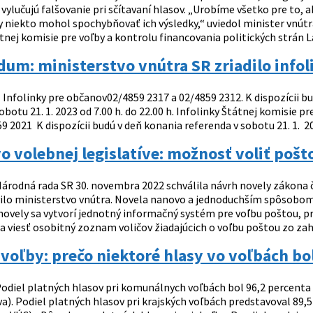
ylučujú falšovanie pri sčítavaní hlasov. „Urobíme všetko pre to, 
y niekto mohol spochybňovať ich výsledky,“ uviedol minister vnútr
nej komisie pre voľby a kontrolu financovania politických strán La
um: ministerstvo vnútra SR zriadilo infol
nfolinky pre občanov02/4859 2317 a 02/4859 2312. K dispozícii budú:
sobotu 21. 1. 2023 od 7.00 h. do 22.00 h. Infolinky Štátnej komisie 
9 2021 K dispozícii budú v deň konania referenda v sobotu 21. 1. 2
 volebnej legislatíve: možnosť voliť pošt
árodná rada SR 30. novembra 2022 schválila návrh novely zákona č
vilo ministerstvo vnútra. Novela nanovo a jednoduchším spôsobom
novely sa vytvorí jednotný informačný systém pre voľbu poštou, 
 viesť osobitný zoznam voličov žiadajúcich o voľbu poštou zo zahra
voľby: prečo niektoré hlasy vo voľbách bo
odiel platných hlasov pri komunálnych voľbách bol 96,2 percenta 
a). Podiel platných hlasov pri krajských voľbách predstavoval 89,5