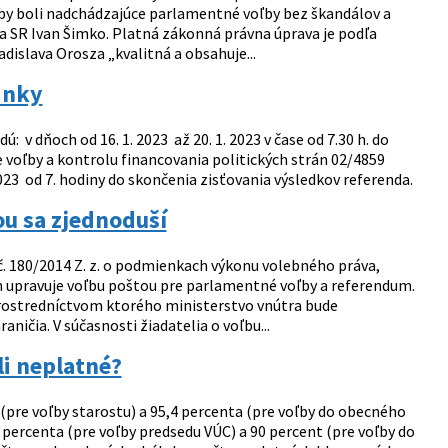
aby boli nadchádzajúce parlamentné voľby bez škandálov a
a SR Ivan Šimko. Platná zákonná právna úprava je podľa
dislava Orosza „kvalitná a obsahuje...
inky
 v dňoch od 16. 1. 2023 až 20. 1. 2023 v čase od 7.30 h. do
pre voľby a kontrolu financovania politických strán 02/4859
023 od 7. hodiny do skončenia zisťovania výsledkov referenda.
ou sa zjednoduší
. 180/2014 Z. z. o podmienkach výkonu volebného práva,
 upravuje voľbu poštou pre parlamentné voľby a referendum.
prostredníctvom ktorého ministerstvo vnútra bude
ničia. V súčasnosti žiadatelia o voľbu...
li neplatné?
(pre voľby starostu) a 95,4 percenta (pre voľby do obecného
 percenta (pre voľby predsedu VÚC) a 90 percent (pre voľby do