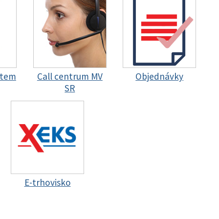
stem
Call centrum MV
Objednávky
SR
E-trhovisko