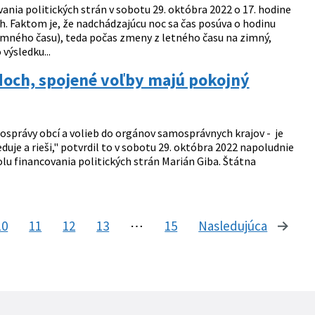
nia politických strán v sobotu 29. októbra 2022 o 17. hodine
h. Faktom je, že nadchádzajúcu noc sa čas posúva o hodinu
zimného času), teda počas zmeny z letného času na zimný,
výsledku...
adoch, spojené voľby majú pokojný
osprávy obcí a volieb do orgánov samosprávnych krajov - je
uje a rieši," potvrdil to v sobotu 29. októbra 2022 napoludnie
olu financovania politických strán Marián Giba. Štátna
10
11
12
13
⋯
15
Nasledujúca
stránk