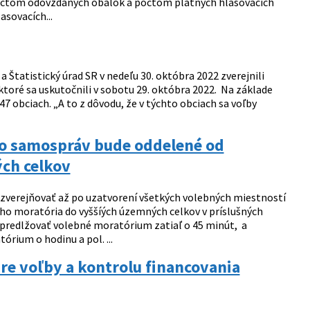
počtom odovzdaných obálok a počtom platných hlasovacích
sovacích...
 Štatistický úrad SR v nedeľu 30. októbra 2022 zverejnili
ktoré sa uskutočnili v sobotu 29. októbra 2022. Na základe
7 obciach. „A to z dôvodu, že v týchto obciach sa voľby
do samospráv bude oddelené od
ých celkov
zverejňovať až po uzatvorení všetkých volebných miestností
ého moratória do vyššíých územných celkov v príslušných
 predlžovať volebné moratórium zatiaľ o 45 minút, a
rium o hodinu a pol. ...
re voľby a kontrolu financovania