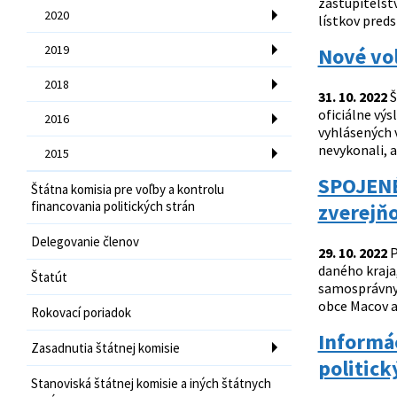
zastupiteľst
2020
lístkov pred
2019
Nové voľ
2018
31. 10. 2022
Š
oficiálne vý
2016
vyhlásených v
nevykonali, a
2015
SPOJENÉ
Štátna komisia pre voľby a kontrolu
financovania politických strán
zverejň
Delegovanie členov
29. 10. 2022
P
daného kraja
Štatút
samosprávnyc
obce Macov a 
Rokovací poriadok
Informác
Zasadnutia štátnej komisie
politick
Stanoviská štátnej komisie a iných štátnych