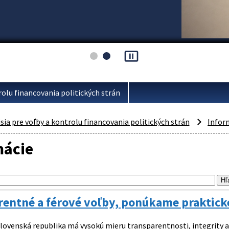
pause_presentation
rolu financovania politických strán
ia pre voľby a kontrolu financovania politických strán
Infor
mácie
entné a férové voľby, ponúkame praktické
lovenská republika má vysokú mieru transparentnosti, integrity a