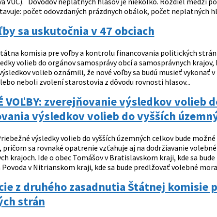
va VÚC). Dôvodov neplatných hlasov je niekoľko. Rozdiel medzi 
stavuje: počet odovzdaných prázdnych obálok, počet neplatných hla
by sa uskutočnia v 47 obciach
tátna komisia pre voľby a kontrolu financovania politických strán a
sledky volieb do orgánov samosprávy obcí a samosprávnych krajov, 
ýsledkov volieb oznámili, že nové voľby sa budú musieť vykonať v 4
lebo neboli zvolení starostovia z dôvodu rovnosti hlasov...
 VOĽBY: zverejňovanie výsledkov volieb 
ovania výsledkov volieb do vyšších územn
riebežné výsledky volieb do vyšších územných celkov bude možné 
, pričom sa rovnaké opatrenie vzťahuje aj na dodržiavanie volebn
h krajoch. Ide o obec Tomášov v Bratislavskom kraji, kde sa bude
Povoda v Nitrianskom kraji, kde sa bude predlžovať volebné morató
ie z druhého zasadnutia Štátnej komisie p
ých strán