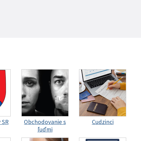
y SR
Obchodovanie s
Cudzinci
ľuďmi