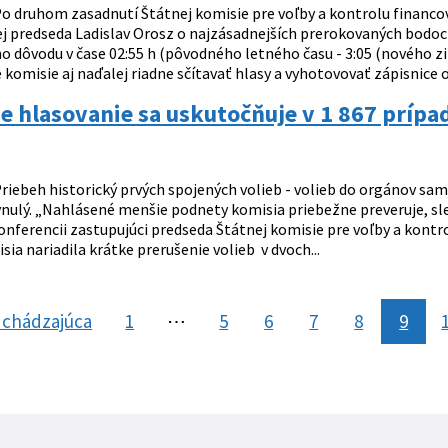
o druhom zasadnutí Štátnej komisie pre voľby a kontrolu financova
ej predseda Ladislav Orosz o najzásadnejších prerokovaných bodoc
ho dôvodu v čase 02:55 h (pôvodného letného času - 3:05 (nového 
komisie aj naďalej riadne sčítavať hlasy a vyhotovovať zápisnice o 
e hlasovanie sa uskutočňuje v 1 867 príp
riebeh historický prvých spojených volieb - volieb do orgánov sam
nulý. „Nahlásené menšie podnety komisia priebežne preveruje, sled
onferencii zastupujúci predseda Štátnej komisie pre voľby a kontr
ia nariadila krátke prerušenie volieb v dvoch...
dchádzajúca
stránka
1
⋯
5
6
7
8
9