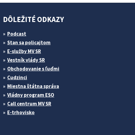
DÔLEŽITÉ ODKAZY
Podcast
Stan sa policajtom
E-služby MV SR
Vestník vlády SR
Obchodovanie s ľuďmi
Cudzinci
Miestna štátna správa
Vládny program ESO
Call centrum MV SR
E-trhovisko