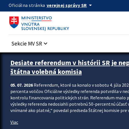
Preskocit na hlavný obsah
arrow_drop_down
verejnej správy SR
Oficiálna stránka
Sekcie MV SR
keyboard_arrow_down
Zastavit automatický posun upútavok
Desiate referendum v histórii SR je ne
štátna volebná komisia
05. 07. 2026
Referendum, ktoré sa konalo v sobotu 4. júla 202
percenta voličov. Oficiálne výsledky referenda potvrdila v ned
kontrolu financovania politických strán. Referendum malo 
výsledky referenda nedosiahli potrebnú 50-percentnú účasť 
vnímané ako platné,“ povedal predseda Štátnej komisie pre vo
Viac