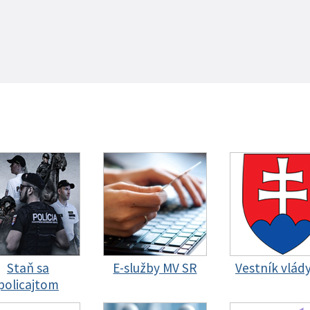
Staň sa
E-služby MV SR
Vestník vlád
policajtom