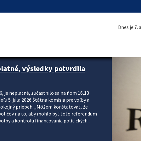
Dnes je 7.
platné, výsledky potvrdila
6, je neplatné, zúčastnilo sa na ňom 16,13
eľu 5. júla 2026 Štátna komisia pre voľby a
pokojný priebeh. „Môžem konštatovať, že
voličov na to, aby mohlo byť toto referendum
ľby a kontrolu financovania politických...