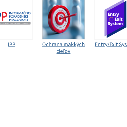
IPP
Ochrana mäkkých
Entry/Exit Sy
cieľov