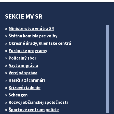
SEKCIE MV SR
Ministerstvo vnútra SR
Štátna komisia pre volby
Okresné úrady/Klientske centrá
Európske programy
Policajný zbor
Azyl a migrácia
Verejná správa
Hasiči a záchranári
Krízové riadenie
Schengen
Rozvoj občianskej spoločnosti
Športové centrum polície