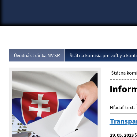
Úvodná stránka MV SR
Štátna komisia pre voľby a kont
Štátna komis
Infor
Hľadať text
:
Transpar
29. 05. 2023
S