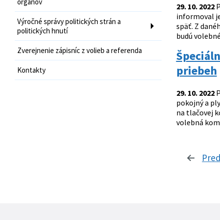
orgánov
29. 10. 2022
P
informoval j
Výročné správy politických strán a
späť. Z dané
politických hnutí
budú volebné 
Zverejnenie zápisníc z volieb a referenda
Špeciáln
priebeh
Kontakty
29. 10. 2022
P
pokojný a ply
na tlačovej k
volebná komis
Pre