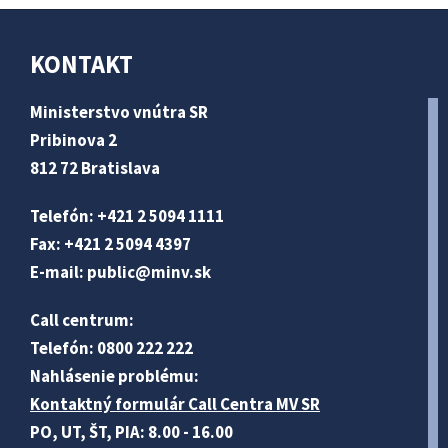
KONTAKT
Ministerstvo vnútra SR
Pribinova 2
812 72 Bratislava
Telefón: +421 2 5094 1111
Fax: +421 2 5094 4397
E-mail:
public@minv
.sk
Call centrum:
Telefón: 0800 222 222
Nahlásenie problému:
Kontaktný formulár Call Centra MV SR
PO, UT, ŠT, PIA: 8.00 - 16.00