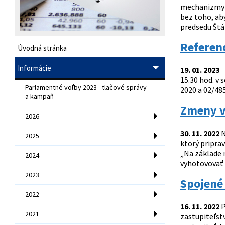
mechanizmy v
bez toho, ab
predsedu Štát
Referend
Úvodná stránka
Informácie
19. 01. 2023
I
15.30 hod. v 
Parlamentné voľby 2023 - tlačové správy
2020 a 02/485
a kampaň
Zmeny vo
2026
30. 11. 2022
N
2025
ktorý pripra
„Na základe 
2024
vyhotovovať a
2023
Spojené 
2022
16. 11. 2022
P
2021
zastupiteľstv