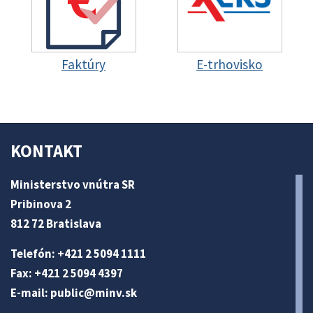
Faktúry
E-trhovisko
KONTAKT
Ministerstvo vnútra SR
Pribinova 2
812 72 Bratislava
Telefón: +421 2 5094 1111
Fax: +421 2 5094 4397
E-mail:
public@minv
.sk