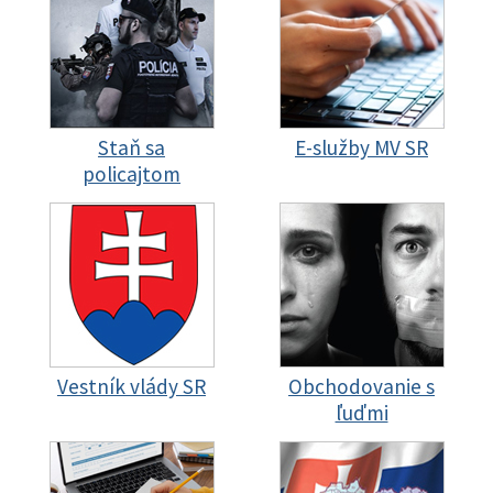
Staň sa
E-služby MV SR
policajtom
Vestník vlády SR
Obchodovanie s
ľuďmi