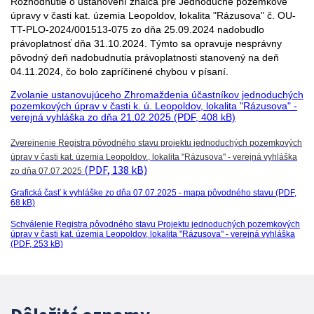
Rozhodnutie o ustanovení znalca pre Jednoduché pozemkové
úpravy v časti kat. územia Leopoldov, lokalita "Rázusova" č. OU-
TT-PLO-2024/001513-075 zo dňa 25.09.2024 nadobudlo
právoplatnosť dňa 31.10.2024. Týmto sa opravuje nesprávny
pôvodný deň nadobudnutia právoplatnosti stanovený na deň
04.11.2024, čo bolo zapríčinené chybou v písaní.
Zvolanie ustanovujúceho Zhromaždenia účastníkov jednoduchých
pozemkových úprav v časti k. ú. Leopoldov, lokalita "Rázusova" -
verejná vyhláška zo dňa 21.02.2025 (PDF, 408 kB)
Zverejnenie Registra pôvodného stavu projektu jednoduchých pozemkových
úprav v časti kat. územia Leopoldov., lokalita "Rázusova" - verejná vyhláška
(PDF, 138 kB)
zo dňa 07.07.2025
Grafická časť k vyhláške zo dňa 07.07.2025 - mapa pôvodného stavu (PDF,
68 kB)
Schválenie Registra pôvodného stavu Projektu jednoduchých pozemkových
úprav v časti kat. územia Leopoldov, lokalita "Rázusova" - verejná vyhláška
(PDF, 253 kB)