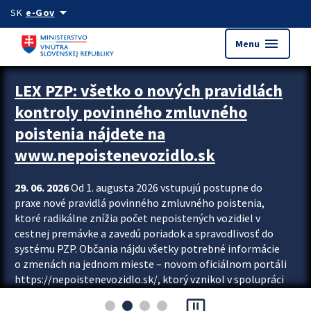
Preskocit na hlavný obsah
arrow_drop_down
SK
e-Gov
menu
Menu
Zastavit automatický posun upútavok
LEX PZP: všetko o nových pravidlách
kontroly povinného zmluvného
poistenia nájdete na
www.nepoistenevozidlo.sk
29. 06. 2026
Od 1. augusta 2026 vstupujú postupne do
praxe nové pravidlá povinného zmluvného poistenia,
ktoré radikálne znížia počet nepoistených vozidiel v
cestnej premávke a zavedú poriadok a spravodlivosť do
systému PZP. Občania nájdu všetky potrebné informácie
o zmenách na jednom mieste – novom oficiálnom portáli
https://nepoistenevozidlo.sk/, ktorý vznikol v spolupráci
Slovenskej kancelárie poisťovateľov (SKP), Slovenskej
pause_presentation
asociácie poisťovní (SLASPO) a Ministerstva vnútra SR.