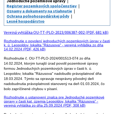
Jednoduché pozemkové úpravy
Register pozemkových spoločenstiev
Oznamy a dokumenty na stiahnutie
Ochrana poľnohospodárskej pôdy
Lesné hospodárstvo
Verejná vyhláška OU-TT-PLO-2023/006387-002 (PDF, 681 kB)
Rozhodnutie o povolení jednoduchých pozemkových úprav v časti
k. ú. Leopoldov, lokalita "Rázusova" - verejná vyhláška zo dňa
14.02.2024 (PDF, 426 kB)
Rozhodnutie č. OU-TT-PLO-2024/001513-074 zo dňa
14.02.2024, ktorým tunajší úrad povolil pozemkové úpravy
formou Jednoduchých pozemkových úprav v časti k. ú.
Leopoldov, lokalita "Rázusova" nadobudlo právoplatnosť dňa
18.03.2024. Týmto sa opravuje nesprávny pôvodný deň
nadobudnutia právoplatnosti stanovený na deň 01.03.2024, čo
bolo zapríčinené chybou v písaní.
Rozhodnutie o ustanovení znalca pre Jednoduché pozemkové
úpravy v časti kat. územia Leopoldov, lokalita "Rázusova" -
verejná vyhláška zo dňa 25.09.2024 (PDF, 308 kB)