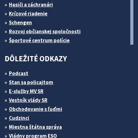
Hasiči a záchranári
Krízové riadenie
Schengen
Rozvoj občianskej spoločnosti
Športové centrum polície
DÔLEŽITÉ ODKAZY
Podcast
Stan sa policajtom
E-služby MV SR
Vestník vlády SR
Obchodovanie s ľuďmi
Cudzinci
Miestna štátna správa
Vládny program ESO