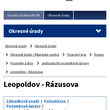
Novinky predstavili na...
Viac
Úvodná stránka MV SR
Okresné úrady
Okresné úrady
Okresné úrady
Okresné úrady
Okresné úrady / Klientske centrá
Trnavský kraj
Trnava
Pozemky a lesy
Jednoduché pozemkové úpravy
Leopoldov - Rázusova
Leopoldov - Rázusova
Záhradkové osady
Poľovníctvo
Pozemkové úpravy