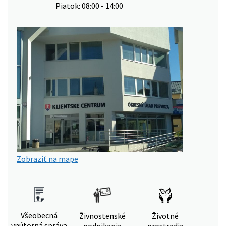
Piatok: 08:00 - 14:00
Zobraziť na mape
Všeobecná
Živnostenské
Životné
vnútorná správa
podnikanie
prostredie