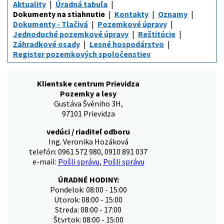
Aktuality
Úradná tabuľa
Dokumenty na stiahnutie
Kontakty
Oznamy
Dokumenty - Tlačivá
Pozemkové úpravy
Jednoduché pozemkové úpravy
Reštitúcie
Záhradkové osady
Lesné hospodárstvo
Register pozemkových spoločenstiev
Klientske centrum Prievidza
Pozemky a lesy
Gustáva Švéniho 3H,
97101 Prievidza
vedúci / riaditeľ odboru
Ing. Veronika Hozáková
telefón: 0961 572 980, 0910 891 037
e-mail:
Pošli správu
,
Pošli správu
ÚRADNÉ HODINY:
Pondelok: 08:00 - 15:00
Utorok: 08:00 - 15:00
Streda: 08:00 - 17:00
Štvrtok: 08:00 - 15:00