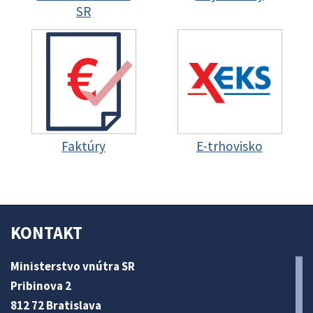
SR
Faktúry
E-trhovisko
KONTAKT
Ministerstvo vnútra SR
Pribinova 2
812 72 Bratislava