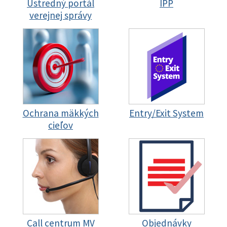
Ústredný portál
IPP
verejnej správy
Ochrana mäkkých
Entry/Exit System
cieľov
Call centrum MV
Objednávky