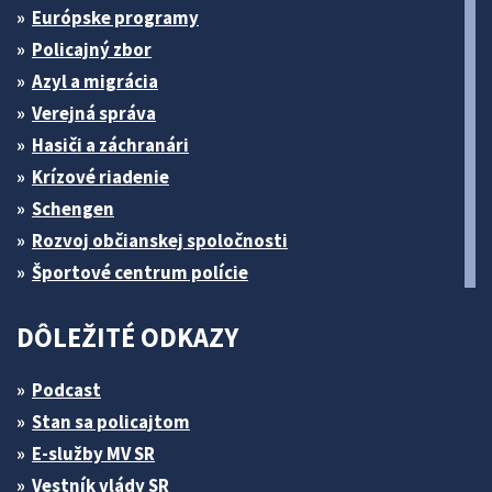
Európske programy
Policajný zbor
Azyl a migrácia
Verejná správa
Hasiči a záchranári
Krízové riadenie
Schengen
Rozvoj občianskej spoločnosti
Športové centrum polície
DÔLEŽITÉ ODKAZY
Podcast
Stan sa policajtom
E-služby MV SR
Vestník vlády SR