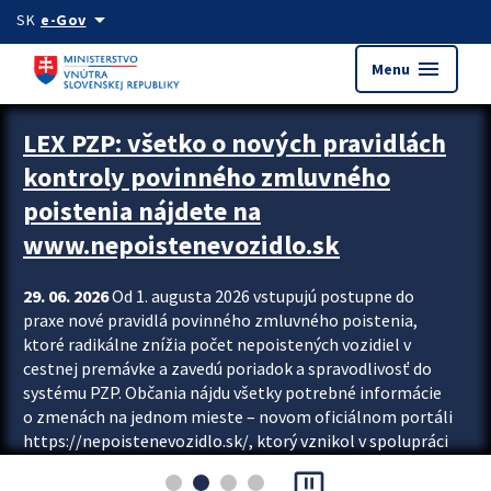
Preskocit na hlavný obsah
arrow_drop_down
SK
e-Gov
menu
Menu
Zastavit automatický posun upútavok
LEX PZP: všetko o nových pravidlách
kontroly povinného zmluvného
poistenia nájdete na
www.nepoistenevozidlo.sk
29. 06. 2026
Od 1. augusta 2026 vstupujú postupne do
praxe nové pravidlá povinného zmluvného poistenia,
ktoré radikálne znížia počet nepoistených vozidiel v
cestnej premávke a zavedú poriadok a spravodlivosť do
systému PZP. Občania nájdu všetky potrebné informácie
o zmenách na jednom mieste – novom oficiálnom portáli
https://nepoistenevozidlo.sk/, ktorý vznikol v spolupráci
Slovenskej kancelárie poisťovateľov (SKP), Slovenskej
pause_presentation
asociácie poisťovní (SLASPO) a Ministerstva vnútra SR.