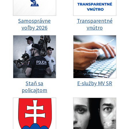
Samosprávne
Transparentné
voľby 2026
vnútro
Staň sa
E-služby MV SR
policajtom