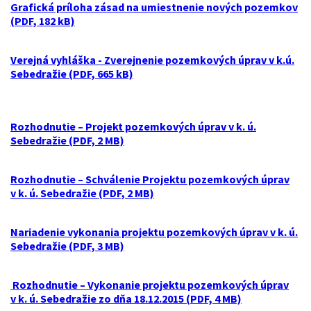
Grafická príloha zásad na umiestnenie nových pozemkov
(PDF, 182 kB)
Verejná vyhláška - Zverejnenie pozemkových úprav v k.ú.
Sebedražie (PDF, 665 kB)
Rozhodnutie – Projekt pozemkových úprav v k. ú.
Sebedražie (PDF, 2 MB)
Rozhodnutie – Schválenie Projektu pozemkových úprav
v k. ú. Sebedražie (PDF, 2 MB)
Nariadenie vykonania projektu pozemkových úprav v k. ú.
Sebedražie (PDF, 3 MB)
Rozhodnutie – Vykonanie projektu pozemkových úprav
v k. ú. Sebedražie zo dňa 18.12.2015 (PDF, 4 MB)