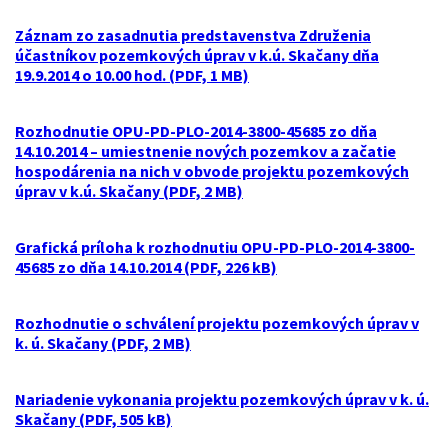
Záznam zo zasadnutia predstavenstva Združenia
účastníkov pozemkových úprav v k.ú. Skačany dňa
19.9.2014 o 10.00 hod. (PDF, 1 MB)
Rozhodnutie OPU-PD-PLO-2014-3800-45685 zo dňa
14.10.2014 – umiestnenie nových pozemkov a začatie
hospodárenia na nich v obvode projektu pozemkových
úprav v k.ú. Skačany (PDF, 2 MB)
Grafická príloha k rozhodnutiu OPU-PD-PLO-2014-3800-
45685 zo dňa 14.10.2014 (PDF, 226 kB)
Rozhodnutie o schválení projektu pozemkových úprav v
k. ú. Skačany (PDF, 2 MB)
Nariadenie vykonania projektu pozemkových úprav v k. ú.
Skačany (PDF, 505 kB)