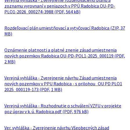
Verejná vyhláška - Zverejnenie rozdeľovacieho plánu a
zoznamu vyrovnaní v peniazoch v PPÚ Radobica OU-PD-
PLO1-2026_000274-3988 (PDF, 564 kB)
Rozdeľovací plán umiestňovací a vytyčovací Radobica (ZIP, 37
MB)
Oznámenie platnosti a platné znenie zásad umiestnenia
nových pozemkov Radobica OU-PD-POL1-2025_000119 (PDF,
2 MB)
Verejná vyhláška - Zverejnenie návrhu Zásad umiestnenia
nových pozemkov v PPU Radobica - s prilohou OU PD PLO1
2025_000119-173 (PDF, 1 MB)
Verejná vyhláška - Rozhodnutie o schválení VZFU v projekte
poz úprav v k. ú. Radobica.pdf (PDF, 976 kB)
Ver. vyhláška - Zverejnenie návrhu Všeobecných zásad