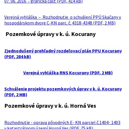
07. 06. 2016 - grafická časť (PDF, 414 kB)
Verejná vyhláška – Rozhodnutie o schválení PPÚ Skačany v
hospodárskom dvore C-KN parc. č. 4318-4348 (PDF, 2 MB)
Pozemkové úpravy v k. ú. Kocurany
Zjednodušený prehľadný rozdeľovací plán PPU Kocurany
(PDF, 284 kB)
Verejná vyhláška RNS Kocurany (PDF, 2 MB)
Schválenie projektu pozemkových úprav v k. ú. Kocurany
(PDF, 2 MB)
Pozemkové úpravy v k. ú. Horná Ves
Rozhodnutie - oprava pôvodných E- KN parciel č.1404- 1403
v katastrálnom území Horná Ves (PDF, 75 kB)