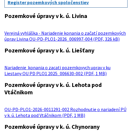
Register pozemkových spoločenstiev
Pozemkové úpravy v k. ú. Livina
Verejná vyhláška - Nariadenie konania o začatí pozemkových
úprav Livina OU-PD-PLO1-2026_006997-004 (PDF, 326 kB)
Pozemkové úpravy v k. ú. Liešťany
Nariadenie konania o zacati pozemkovych uprav v ku
Liestany OU PD PLO1 2025_006630-002 (PDF, 1 MB)
Pozemkové úpravy v k. ú. Lehota pod
Vtáčnikom
OU-PD-PLO1-2026-0011291-002 Rozhodnutie o nariadení PÚ
v k. ú. Lehota pod Vtáčnikom (PDF, 1 MB)
Pozemkové úpravy v k. ú. Chynorany