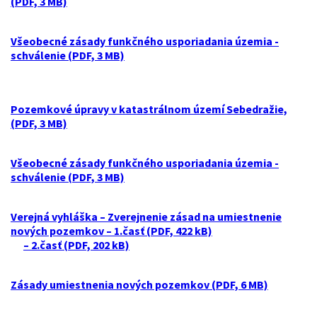
(PDF, 3 MB)
Všeobecné zásady funkčného usporiadania územia -
schválenie (PDF, 3 MB)
Pozemkové úpravy v katastrálnom území Sebedražie,
(PDF, 3 MB)
Všeobecné zásady funkčného usporiadania územia -
schválenie (PDF, 3 MB)
Verejná vyhláška – Zverejnenie zásad na umiestnenie
nových pozemkov – 1.časť (PDF, 422 kB)
– 2.časť (PDF, 202 kB)
Zásady umiestnenia nových pozemkov (PDF, 6 MB)