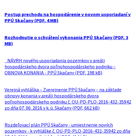
Postup prechodu na hospodárenie v novom usporiadaní v
PPÚ Skačany (PDF, 4 MB)
Rozhodnutie o schválení vykonania PPÚ Skačany (PDF, 3
MB)
NÁVRH nového usporiadania pozemkov v areáli
hospodárskeho dvora poľnohospodárskeho podniku –
OBNOVA KONANIA - PPÚ Skačany (PDF, 198 kB)
Verejná vyhláška – Zverejnenie PPÚ Skačany – na základe
obnovy konania v areáli hospodárskeho dvora
poľnohospodárskeho podniku č. OU-PD-PLO-2016-432-35942
zo dňa 07. 06. 2016 v k. ú. Skačany (PDF, 662 kB)
Rozdeľovací plán PPÚ Skačany - umiestnenie nových
pozemkov - k vyhláške č. OU-PD-PLO-2016-432-35942 zo dňa