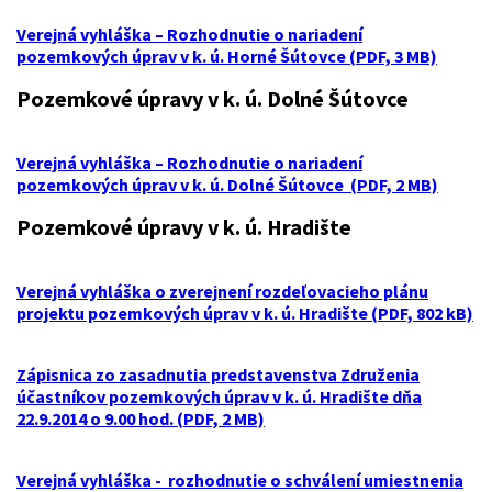
Verejná vyhláška – Rozhodnutie o nariadení
pozemkových úprav v k. ú. Horné Šútovce (PDF, 3 MB)
Pozemkové úpravy v k. ú. Dolné Šútovce
Verejná vyhláška – Rozhodnutie o nariadení
pozemkových úprav v k. ú. Dolné Šútovce (PDF, 2 MB)
Pozemkové úpravy v k. ú. Hradište
Verejná vyhláška o zverejnení rozdeľovacieho plánu
projektu pozemkových úprav v k. ú. Hradište (PDF, 802 kB)
Zápisnica zo zasadnutia predstavenstva Združenia
účastníkov pozemkových úprav v k. ú. Hradište dňa
22.9.2014 o 9.00 hod. (PDF, 2 MB)
Verejná vyhláška - rozhodnutie o schválení umiestnenia