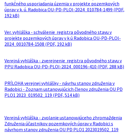
funkčného usporiadania územia v projekte pozemkových
úprav v k. ú. Radobica OU-PD-PLOI-2024_010784-1499 (PDF,
192 kB)
Ver. vyhláška - schválenie registra pôvodného stavu v
projekte pozemkových úprav v k ú Radobica OU-PD-PLOl-
2024_0010784-1508 (PDF, 192 kB)
Verejná vyhláška - zverejnenie registra pôvodného stavu v
PPU Radobica OU-PD-PLOI-2024_000196-410 (PDF, 288 kB)
PRÍLOHA verejnej vyhlášky - návrhu stanov združenia v
Radobici - Zoznam ustanovujúcich členov združenia OU PD
PLO1 2023_019502_119 (PDF, 514 kB)
Verejná vyhláška - zvolanie ustanovujúceho zhromaždenia
Združenia účastnikov pozemkových úprav v Radobici s
návrhom stanov združenia OU PD PLO1 2023019502_119