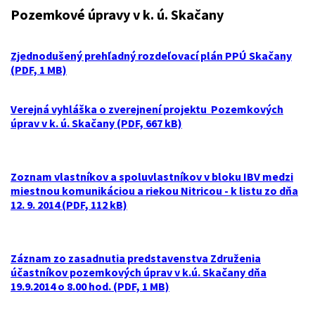
Pozemkové úpravy v k. ú. Skačany
Zjednodušený prehľadný rozdeľovací plán PPÚ Skačany
(PDF, 1 MB)
Verejná vyhláška o zverejnení projektu Pozemkových
úprav v k. ú. Skačany (PDF, 667 kB)
Zoznam vlastníkov a spoluvlastníkov v bloku IBV medzi
miestnou komunikáciou a riekou Nitricou - k listu zo dňa
12. 9. 2014 (PDF, 112 kB)
Záznam zo zasadnutia predstavenstva Združenia
účastníkov pozemkových úprav v k.ú. Skačany dňa
19.9.2014 o 8.00 hod. (PDF, 1 MB)