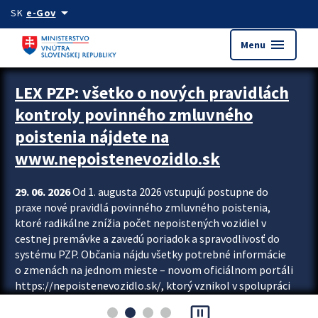
Preskocit na hlavný obsah
arrow_drop_down
SK
e-Gov
menu
Menu
Zastavit automatický posun upútavok
LEX PZP: všetko o nových pravidlách
kontroly povinného zmluvného
poistenia nájdete na
www.nepoistenevozidlo.sk
29. 06. 2026
Od 1. augusta 2026 vstupujú postupne do
praxe nové pravidlá povinného zmluvného poistenia,
ktoré radikálne znížia počet nepoistených vozidiel v
cestnej premávke a zavedú poriadok a spravodlivosť do
systému PZP. Občania nájdu všetky potrebné informácie
o zmenách na jednom mieste – novom oficiálnom portáli
https://nepoistenevozidlo.sk/, ktorý vznikol v spolupráci
Slovenskej kancelárie poisťovateľov (SKP), Slovenskej
pause_presentation
asociácie poisťovní (SLASPO) a Ministerstva vnútra SR.