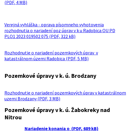
(PDF, 4 MB)
Verejná vyhláška - oprava písomneho vyhotovenia
rozhodnutia o nariadení poz úprav v k u Radobica OU PD
PLO1 2023 019502 075 (PDF, 322 kB)
Rozhodnutie o nariadení pozemkových úprav v
katastrálnom územi Radobica (PDF, 5 MB)
Pozemkové úpravy v k. ú. Brodzany
Rozhodnutie o nariadení pozemkových úprav v katastrálnom
uzemi Brodzany (PDF, 3 MB)
Pozemkové úpravy v k. ú. Žabokreky nad
Nitrou
Nariadenie konania o (PDF, 689 kB)