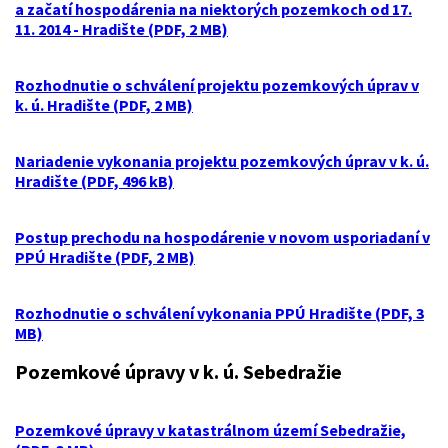
a začatí hospodárenia na niektorých pozemkoch od 17.
11. 2014 - Hradište (PDF, 2 MB)
Rozhodnutie o schválení projektu pozemkových úprav v
k. ú. Hradište (PDF, 2 MB)
Nariadenie vykonania projektu pozemkových úprav v k. ú.
Hradište (PDF, 496 kB)
Postup prechodu na hospodárenie v novom usporiadaní v
PPÚ Hradište (PDF, 2 MB)
Rozhodnutie o schválení vykonania PPÚ Hradište (PDF, 3
MB)
Pozemkové úpravy v k. ú. Sebedražie
Pozemkové úpravy v katastrálnom území Sebedražie,