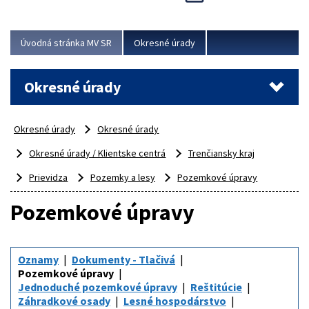
Novinky predstavili na...
Viac
Úvodná stránka MV SR
Okresné úrady
Okresné úrady
Okresné úrady
Okresné úrady
Okresné úrady / Klientske centrá
Trenčiansky kraj
Prievidza
Pozemky a lesy
Pozemkové úpravy
Pozemkové úpravy
Oznamy
Dokumenty - Tlačivá
Pozemkové úpravy
Jednoduché pozemkové úpravy
Reštitúcie
Záhradkové osady
Lesné hospodárstvo