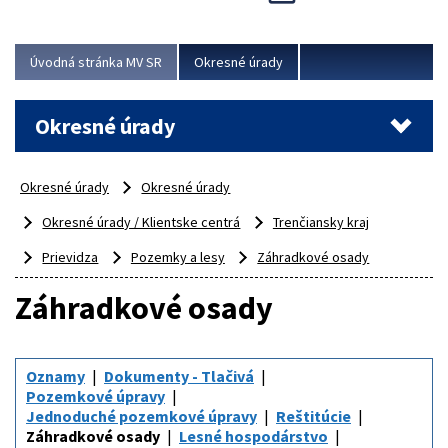
Novinky predstavili na...
Viac
Úvodná stránka MV SR
Okresné úrady
Okresné úrady
Okresné úrady
Okresné úrady
Okresné úrady / Klientske centrá
Trenčiansky kraj
Prievidza
Pozemky a lesy
Záhradkové osady
Záhradkové osady
Oznamy
Dokumenty - Tlačivá
Pozemkové úpravy
Jednoduché pozemkové úpravy
Reštitúcie
Záhradkové osady
Lesné hospodárstvo