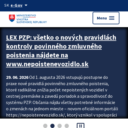
Preskocit na hlavný obsah
arrow_drop_down
SK
e-Gov
menu
Menu
Zastavit automatický posun upútavok
LEX PZP: všetko o nových pravidlách
kontroly povinného zmluvného
poistenia nájdete na
www.nepoistenevozidlo.sk
29. 06. 2026
Od 1. augusta 2026 vstupujú postupne do
praxe nové pravidlá povinného zmluvného poistenia,
ktoré radikálne znížia počet nepoistených vozidiel v
cestnej premávke a zavedú poriadok a spravodlivosť do
systému PZP. Občania nájdu všetky potrebné informácie
o zmenách na jednom mieste – novom oficiálnom portáli
https://nepoistenevozidlo.sk/, ktorý vznikol v spolupráci
Slovenskej kancelárie poisťovateľov (SKP), Slovenskej
pause_presentation
asociácie poisťovní (SLASPO) a Ministerstva vnútra SR.