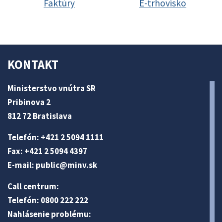
Faktúry
E-trhovisko
KONTAKT
Ministerstvo vnútra SR
Pribinova 2
812 72 Bratislava
Telefón: +421 2 5094 1111
Fax: +421 2 5094 4397
E-mail:
public@minv
.sk
Call centrum:
Telefón: 0800 222 222
Nahlásenie problému: