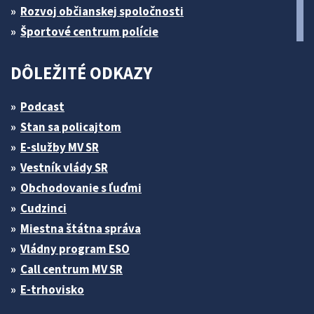
Rozvoj občianskej spoločnosti
Športové centrum polície
DÔLEŽITÉ ODKAZY
Podcast
Stan sa policajtom
E-služby MV SR
Vestník vlády SR
Obchodovanie s ľuďmi
Cudzinci
Miestna štátna správa
Vládny program ESO
Call centrum MV SR
E-trhovisko