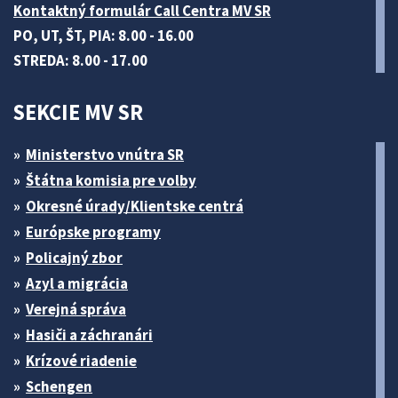
Kontaktný formulár Call Centra MV SR
PO, UT, ŠT, PIA: 8.00 - 16.00
STREDA: 8.00 - 17.00
SEKCIE MV SR
Ministerstvo vnútra SR
Štátna komisia pre volby
Okresné úrady/Klientske centrá
Európske programy
Policajný zbor
Azyl a migrácia
Verejná správa
Hasiči a záchranári
Krízové riadenie
Schengen