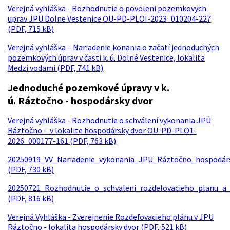
Verejná vyhláška - Rozhodnutie o povoleni pozemkovych
uprav JPU Dolne Vestenice OU-PD-PLOI-2023_010204-227
(PDF, 715 kB)
Verejná vyhláška – Nariadenie konania o začatí jednoduchých
pozemkových úprav v časti k. ú. Dolné Vestenice, lokalita
Medzi vodami (PDF, 741 kB)
Jednoduché pozemkové úpravy v k.
ú. Ráztočno - hospodársky dvor
Verejná vyhláška - Rozhodnutie o schválení vykonania JPÚ
Ráztočno - v lokalite hospodársky dvor OU-PD-PLO1-
2026_000177-161 (PDF, 763 kB)
20250919_VV_Nariadenie_vykonania_JPU_Ráztočno_hospodár
(PDF, 730 kB)
20250721_Rozhodnutie_o_schvaleni_rozdelovacieho_planu_a
(PDF, 816 kB)
Verejná Vyhláška - Zverejnenie Rozdeľovacieho plánu v JPU
Ráztočno - lokalita hospodársky dvor (PDF, 521 kB)