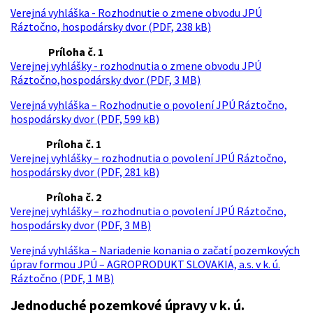
Verejná vyhláška - Rozhodnutie o zmene obvodu JPÚ
Ráztočno, hospodársky dvor (PDF, 238 kB)
Príloha č. 1
Verejnej vyhlášky - rozhodnutia o zmene obvodu JPÚ
Ráztočno,hospodársky dvor (PDF, 3 MB)
Verejná vyhláška – Rozhodnutie o povolení JPÚ Ráztočno,
hospodársky dvor (PDF, 599 kB)
Príloha č. 1
Verejnej vyhlášky – rozhodnutia o povolení JPÚ Ráztočno,
hospodársky dvor (PDF, 281 kB)
Príloha č. 2
Verejnej vyhlášky – rozhodnutia o povolení JPÚ Ráztočno,
hospodársky dvor (PDF, 3 MB)
Verejná vyhláška – Nariadenie konania o začatí pozemkových
úprav formou JPÚ – AGROPRODUKT SLOVAKIA, a.s. v k. ú.
Ráztočno (PDF, 1 MB)
Jednoduché pozemkové úpravy v k. ú.