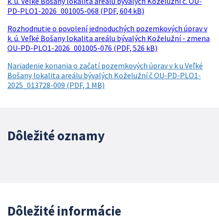
k. ú. Veľké Bošany lokalita areálu bývalých Koželužní č. OU-
PD-PLO1-2026_001005-068 (PDF, 604 kB)
Rozhodnutie o povolení jednoduchých pozemkových úprav v
k. ú. Veľké Bošany lokalita areálu bývalých Koželužní - zmena
OU-PD-PLO1-2026_001005-076 (PDF, 526 kB)
Nariadenie konania o začatí pozemkových úprav v k u Veľké
Bošany lokalita areálu bývalých Koželužní č OU-PD-PLO1-
2025_013728-009 (PDF, 1 MB)
Dôležité oznamy
Dôležité informácie