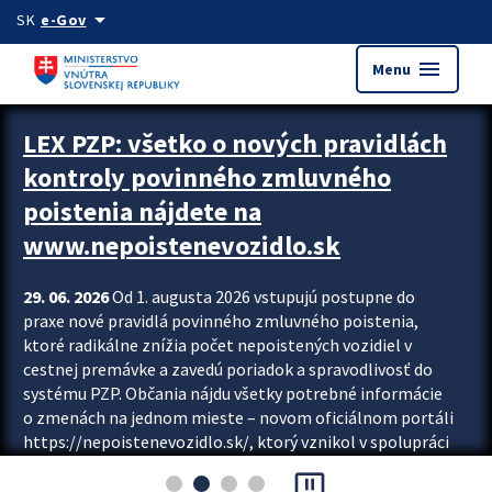
Preskocit na hlavný obsah
arrow_drop_down
SK
e-Gov
menu
Menu
Zastavit automatický posun upútavok
LEX PZP: všetko o nových pravidlách
kontroly povinného zmluvného
poistenia nájdete na
www.nepoistenevozidlo.sk
29. 06. 2026
Od 1. augusta 2026 vstupujú postupne do
praxe nové pravidlá povinného zmluvného poistenia,
ktoré radikálne znížia počet nepoistených vozidiel v
cestnej premávke a zavedú poriadok a spravodlivosť do
systému PZP. Občania nájdu všetky potrebné informácie
o zmenách na jednom mieste – novom oficiálnom portáli
https://nepoistenevozidlo.sk/, ktorý vznikol v spolupráci
Slovenskej kancelárie poisťovateľov (SKP), Slovenskej
pause_presentation
asociácie poisťovní (SLASPO) a Ministerstva vnútra SR.