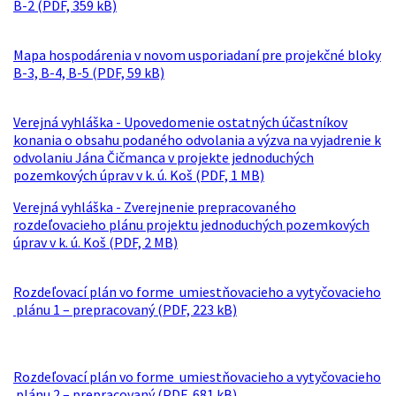
B-2 (PDF, 359 kB)
Mapa hospodárenia v novom usporiadaní pre projekčné bloky
B-3, B-4, B-5 (PDF, 59 kB)
Verejná vyhláška - Upovedomenie ostatných účastníkov
konania o obsahu podaného odvolania a výzva na vyjadrenie k
odvolaniu Jána Čičmanca v projekte jednoduchých
pozemkových úprav v k. ú. Koš (PDF, 1 MB)
Verejná vyhláška - Zverejnenie prepracovaného
rozdeľovacieho plánu projektu jednoduchých pozemkových
úprav v k. ú. Koš (PDF, 2 MB)
Rozdeľovací plán vo forme umiestňovacieho a vytyčovacieho
plánu 1 – prepracovaný (PDF, 223 kB)
Rozdeľovací plán vo forme umiestňovacieho a vytyčovacieho
plánu 2 – prepracovaný (PDF, 681 kB)