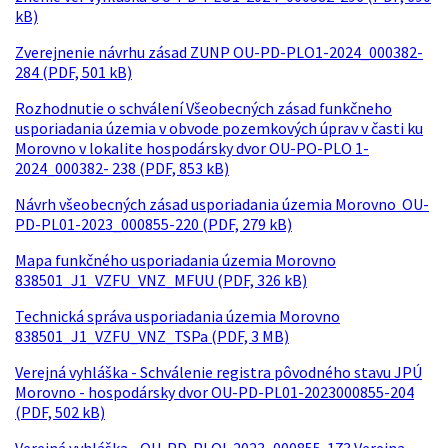
kB)
Zverejnenie návrhu zásad ZUNP OU-PD-PLO1-2024_000382-
284 (PDF, 501 kB)
Rozhodnutie o schválení Všeobecných zásad funkčneho
usporiadania územia v obvode pozemkových úprav v časti ku
Morovno v lokalite hospodársky dvor OU-PO-PLO 1-
2024_000382- 238 (PDF, 853 kB)
Návrh všeobecných zásad usporiadania územia Morovno OU-
PD-PL01-2023_000855-220 (PDF, 279 kB)
Mapa funkčného usporiadania územia Morovno
838501_J1_VZFU_VNZ_MFUU (PDF, 326 kB)
Technická správa usporiadania územia Morovno
838501_J1_VZFU_VNZ_TSPa (PDF, 3 MB)
Verejná vyhláška - Schválenie registra pôvodného stavu JPÚ
Morovno - hospodársky dvor OU-PD-PL01-2023000855-204
(PDF, 502 kB)