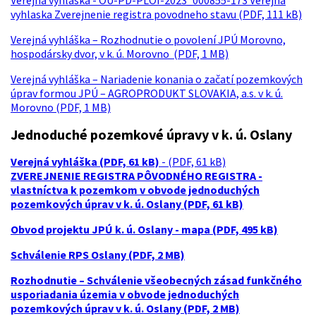
Verejná vyhláška - OU-PD-PLOI-2023_000855-173 Verejna
vyhlaska Zverejnenie registra povodneho stavu (PDF, 111 kB)
Verejná vyhláška – Rozhodnutie o povolení JPÚ Morovno,
hospodársky dvor, v k. ú. Morovno
(PDF, 1 MB)
Verejná vyhláška – Nariadenie konania o začatí pozemkových
úprav formou JPÚ – AGROPRODUKT SLOVAKIA, a.s. v k. ú.
Morovno (PDF, 1 MB)
Jednoduché pozemkové úpravy v k. ú. Oslany
Verejná vyhláška (PDF, 61 kB)
- (PDF, 61 kB)
ZVEREJNENIE REGISTRA PÔVODNÉHO REGISTRA -
vlastníctva k pozemkom v obvode jednoduchých
pozemkových úprav v k. ú. Oslany (PDF, 61 kB)
Obvod projektu JPÚ k. ú. Oslany - mapa (PDF, 495 kB)
Schválenie RPS Oslany (PDF, 2 MB)
Rozhodnutie – Schválenie všeobecných zásad funkčného
usporiadania územia v obvode jednoduchých
pozemkových úprav v k. ú. Oslany (PDF, 2 MB)