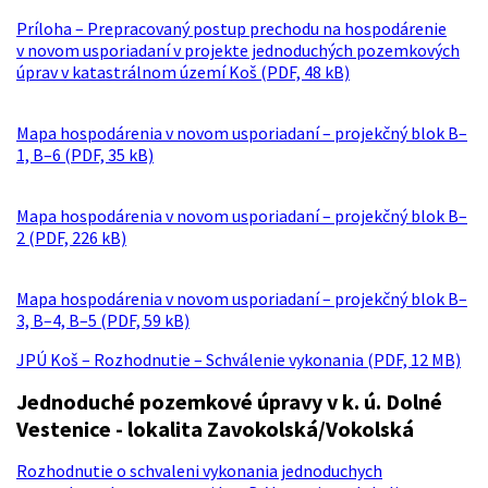
Príloha – Prepracovaný postup prechodu na hospodárenie
v novom usporiadaní v projekte jednoduchých pozemkových
úprav v katastrálnom území Koš (PDF, 48 kB)
Mapa hospodárenia v novom usporiadaní – projekčný blok B–
1, B–6 (PDF, 35 kB)
Mapa hospodárenia v novom usporiadaní – projekčný blok B–
2 (PDF, 226 kB)
Mapa hospodárenia v novom usporiadaní – projekčný blok B–
3, B–4, B–5 (PDF, 59 kB)
JPÚ Koš – Rozhodnutie – Schválenie vykonania (PDF, 12 MB)
Jednoduché pozemkové úpravy v k. ú. Dolné
Vestenice - lokalita Zavokolská/Vokolská
Rozhodnutie o schvaleni vykonania jednoduchych