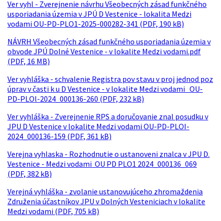
Ver vyhl - Zverejnenie návrhu Všeobecných zásad funkčného
usporiadania územia v JPÚ D Vestenice - lokalita Medzi
vodami OU-PD-PLO1-2025-000282-341 (PDF, 190 kB)
NÁVRH Všeobecných zásad funkčného usporiadania územia v
obvode JPÚ Dolné Vestenice - v lokalite Medzi vodami.pdf
(PDF, 16 MB)
Ver vyhláška - schvalenie Registra pov stavu v proj jednod poz
úprav v časti k u D Vestenice - v lokalite Medzi vodami OU-
PD-PLOl-2024_000136-260 (PDF, 232 kB)
Ver vyhláška - Zverejnenie RPS a doručovanie znal posudku v
JPU D Vestenice v lokalite Medzi vodami OU-PD-PLOI-
2024_000136-159 (PDF, 361 kB)
Verejna vyhlaska - Rozhodnutie o ustanoveni znalca v JPU D.
Vestenice - Medzi vodami OU PD PLO1 2024_000136_069
(PDF, 382 kB)
Verejná vyhláška - zvolanie ustanovujúceho zhromaždenia
Združenia účastníkov JPU v Dolných Vesteniciach v lokalite
Medzi vodami (PDF, 705 kB)