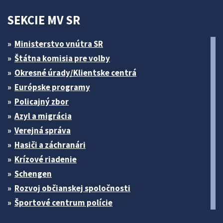
SEKCIE MV SR
Ministerstvo vnútra SR
Štátna komisia pre volby
Okresné úrady/Klientske centrá
Európske programy
Policajný zbor
Azyl a migrácia
Verejná správa
Hasiči a záchranári
Krízové riadenie
Schengen
Rozvoj občianskej spoločnosti
Športové centrum polície