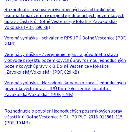
Rozhodnutie o schválení Všeobecných zásad funkčného
usporiadania územia v projekte jednoduchých pozemkových
úprav v časti k. ú. Dolné Vestenice, v lokalite Zavokolská-
Vokolská (PDF, 296 kB)
Verejná vyhláška – schválenie RPS JPÚ Dolné Vestenice (PDF,
2 MB)
Verejná vyhláška – Zverejnenie registra pôvodného stavu
v obvode projektu pozemkových úprav formou jednoduchých
pozemkových úprav v k. ú. Dolné Vestenice v lokalite
„Zavokolská/Vokolská“ (PDF, 829 kB)
Verejná vyhláška – Nariadenie konania o začatí jednoduchých
pozemkových úprav – JPÚ Dolné Vestenice, lokalita „
Zavokolská/Vokolská“ (PDF, 2 MB)
Rozhodnutie o povolení jednoduchých pozemkových úprav
v časti k. ú. Dolné Vestenice č. OU-PD PLO-2018-013861-115
(PDF, 10 MB)