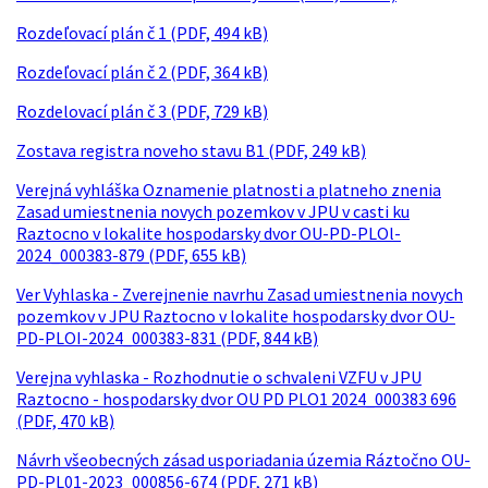
Rozdeľovací plán č 1 (PDF, 494 kB)
Rozdeľovací plán č 2 (PDF, 364 kB)
Rozdelovací plán č 3 (PDF, 729 kB)
Zostava registra noveho stavu B1 (PDF, 249 kB)
Verejná vyhláška Oznamenie platnosti a platneho znenia
Zasad umiestnenia novych pozemkov v JPU v casti ku
Raztocno v lokalite hospodarsky dvor OU-PD-PLOl-
2024_000383-879 (PDF, 655 kB)
Ver Vyhlaska - Zverejnenie navrhu Zasad umiestnenia novych
pozemkov v JPU Raztocno v lokalite hospodarsky dvor OU-
PD-PLOI-2024_000383-831 (PDF, 844 kB)
Verejna vyhlaska - Rozhodnutie o schvaleni VZFU v JPU
Raztocno - hospodarsky dvor OU PD PLO1 2024_000383 696
(PDF, 470 kB)
Návrh všeobecných zásad usporiadania územia Ráztočno OU-
PD-PL01-2023_000856-674 (PDF, 271 kB)