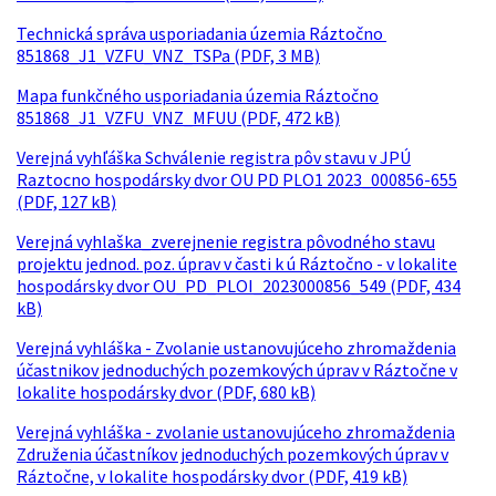
Technická správa usporiadania územia Ráztočno
851868_J1_VZFU_VNZ_TSPa (PDF, 3 MB)
Mapa funkčného usporiadania územia Ráztočno
851868_J1_VZFU_VNZ_MFUU (PDF, 472 kB)
Verejná vyhľáška Schválenie registra pôv stavu v JPÚ
Raztocno hospodársky dvor OU PD PLO1 2023_000856-655
(PDF, 127 kB)
Verejná vyhlaška_zverejnenie registra pôvodného stavu
projektu jednod. poz. úprav v časti k ú Ráztočno - v lokalite
hospodársky dvor OU_PD_PLOI_2023000856_549 (PDF, 434
kB)
Verejná vyhláška - Zvolanie ustanovujúceho zhromaždenia
účastnikov jednoduchých pozemkových úprav v Ráztočne v
lokalite hospodársky dvor (PDF, 680 kB)
Verejná vyhláška - zvolanie ustanovujúceho zhromaždenia
Združenia účastníkov jednoduchých pozemkových úprav v
Ráztočne, v lokalite hospodársky dvor (PDF, 419 kB)