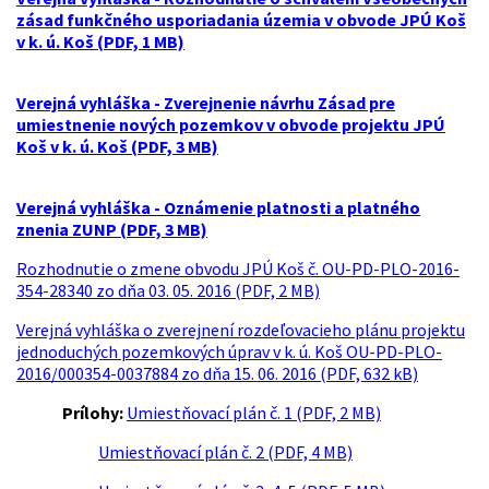
zásad funkčného usporiadania územia v obvode JPÚ Koš
v k. ú. Koš (PDF, 1 MB)
Verejná vyhláška - Zverejnenie návrhu Zásad pre
umiestnenie nových pozemkov v obvode projektu JPÚ
Koš v k. ú. Koš (PDF, 3 MB)
Verejná vyhláška - Oznámenie platnosti a platného
znenia ZUNP (PDF, 3 MB)
Rozhodnutie o zmene obvodu JPÚ Koš č. OU-PD-PLO-2016-
354-28340 zo dňa 03. 05. 2016 (PDF, 2 MB)
Verejná vyhláška o zverejnení rozdeľovacieho plánu projektu
jednoduchých pozemkových úprav v k. ú. Koš OU-PD-PLO-
2016/000354-0037884 zo dňa 15. 06. 2016 (PDF, 632 kB)
Prílohy:
Umiestňovací plán č. 1 (PDF, 2 MB)
Umiestňovací plán č. 2 (PDF, 4 MB)