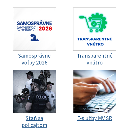
Samosprávne
Transparentné
voľby 2026
vnútro
Staň sa
E-služby MV SR
policajtom