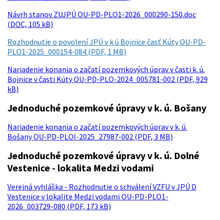
Návrh stanov ZUJPÚ OU-PD-PLO1-2026_000290-150.doc
(DOC, 105 kB)
Rozhodnutie o povolení JPÚ v k ú Bojnice časť Kúty OU-PD-
PLO1-2025_000154-084 (PDF, 1 MB)
Nariadenie konania o začatí pozemkových úprav v časti k. ú.
Bojnice v časti Kúty OU-PD-PLO-2024_005781-002 (PDF, 929
kB)
Jednoduché pozemkové úpravy v k. ú. Bošany
Nariadenie konania o začatí pozemkových úprav v k. ú.
Bošany OU-PD-PLOI-2025_27987-002 (PDF, 3 MB)
Jednoduché pozemkové úpravy v k. ú. Dolné
Vestenice - lokalita Medzi vodami
Verejná vyhláška - Rozhodnutie o schválení VZFU v JPÚ D
Vestenice v lokalite Medzi vodami OU-PD-PLO1-
2026_003729-080 (PDF, 173 kB)