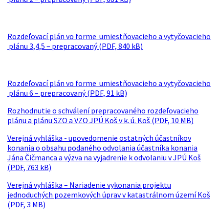
Rozdeľovací plán vo forme umiestňovacieho a vytyčovacieho
plánu 3,4,5 – prepracovaný (PDF, 840 kB)
Rozdeľovací plán vo forme umiestňovacieho a vytyčovacieho
plánu 6 – prepracovaný (PDF, 91 kB)
Rozhodnutie o schválení prepracovaného rozdeľovacieho
plánu a plánu SZO a VZO JPÚ Koš v k. ú. Koš (PDF, 10 MB)
Verejná vyhláška - upovedomenie ostatných účastníkov
konania o obsahu podaného odvolania účastníka konania
Jána Čičmanca a výzva na vyjadrenie k odvolaniu v JPÚ Koš
(PDF, 763 kB)
Verejná vyhláška – Nariadenie vykonania projektu
jednoduchých pozemkových úprav v katastrálnom území Koš
(PDF, 3 MB)