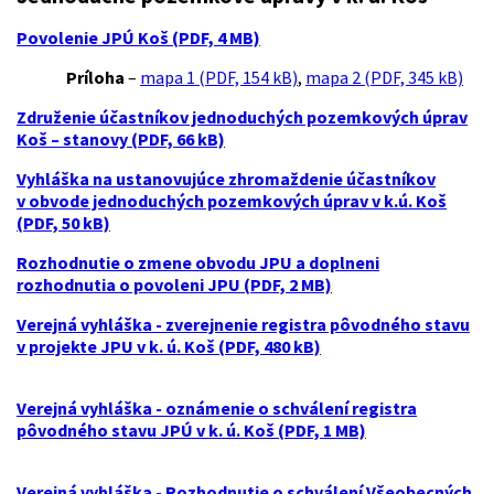
Povolenie JPÚ Koš (PDF, 4 MB)
Príloha
–
mapa 1 (PDF, 154 kB)
,
mapa 2 (PDF, 345 kB)
Združenie účastníkov jednoduchých pozemkových úprav
Koš – stanovy (PDF, 66 kB)
Vyhláška na ustanovujúce zhromaždenie účastníkov
v obvode jednoduchých pozemkových úprav v k.ú. Koš
(PDF, 50 kB)
Rozhodnutie o zmene obvodu JPU a doplneni
rozhodnutia o povoleni JPU (PDF, 2 MB)
Verejná vyhláška - zverejnenie registra pôvodného stavu
v projekte JPU v k. ú. Koš (PDF, 480 kB)
Verejná vyhláška - oznámenie o schválení registra
pôvodného stavu JPÚ v k. ú. Koš (PDF, 1 MB)
Verejná vyhláška - Rozhodnutie o schválení Všeobecných