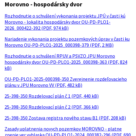
Morovno - hospodársky dvor
Rozhodnutie o schválení vykonania projektu JPÚ v časti kú
Morovno - lokalita hospodársky dvor OU-PD-PLO1-
2026_000422-392 (PDF, 974 kB)
Nariadenie vykonania projektu pozemkových úprav v časti ku
Morovno OU-PD-PLO1-2025_000398-379 (PDF, 2 MB)
Rozhodnutie o schválení RPUV a PSVZO JPU Morovno
hospodársky dvor OU-PD-PLO1-2025_000398-363 (PDF, 824
kB)
OU-PD-PLO1-2025-000398-350 Zverejnenie rozdeľovacieho
plánu v JPU Morovno VV (PDF, 482 kB)
25-398-350 Rozdelovací plán č 1 (PDF, 440 kB)
25-398-350 Rozdelovací plán č 2 (PDF, 366 kB)
25-398-350 Zostava registra nového stavu B1 (PDF, 208 kB)
Zasady uplatnenia novych pozemkov MOROVNO - platne
znenie ver vyhlaska OU-PD-PLO1-2024_000382-296 (PDF, 690