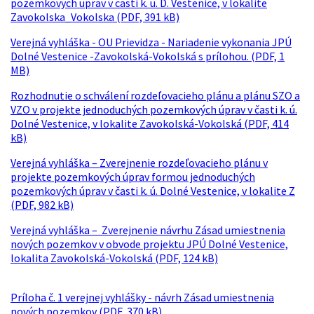
pozemkovych uprav v casti k. u. D. Vestenice, v lokalite
Zavokolska_Vokolska (PDF, 391 kB)
Verejná vyhláška - OU Prievidza - Nariadenie vykonania JPÚ
Dolné Vestenice -Zavokolská-Vokolská s prílohou. (PDF, 1
MB)
Rozhodnutie o schválení rozdeľovacieho plánu a plánu SZO a
VZO v projekte jednoduchých pozemkových úprav v časti k. ú.
Dolné Vestenice, v lokalite Zavokolská-Vokolská (PDF, 414
kB)
Verejná vyhláška – Zverejnenie rozdeľovacieho plánu v
projekte pozemkových úprav formou jednoduchých
pozemkových úprav v časti k. ú. Dolné Vestenice, v lokalite Z
(PDF, 982 kB)
Verejná vyhláška – Zverejnenie návrhu Zásad umiestnenia
nových pozemkov v obvode projektu JPÚ Dolné Vestenice,
lokalita Zavokolská-Vokolská (PDF, 124 kB)
Príloha č. 1 verejnej vyhlášky - návrh Zásad umiestnenia
nových pozemkov (PDF, 370 kB)