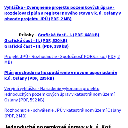
Vyhláška - Zverejnenie projektu pozemkových úprav -
Rozdeľovací plán a register nového stavu v k. ú. Oslany v
obvode projektu JPÚ (PDF, 2 MB)
Prílohy
–
Grafická časť – I. (PDF, 648 kB)
Grafická časť – II. (PDF, 520 kB)
Grafická časť – III. (PDF, 389 kB)
Projekt JPÚ - Rozhodnutie - Spoločnosť PORS. s.r.o. (PDF, 2
MB)
Plán prechodu na hospodárenie v novom usporiadaní v
k.ú. Oslany (PDF, 239 kB)
Verejná vyhláška -
Nariadenie yykonania proiektu
iednoduchých pozemkových úprav v katastrálnom území
Oslany
(PDF, 592 kB)
Rozhodnutie - schválenie JPÚ v katastrálnom území Oslany
(PDF, 2 MB)
Jednoduché pozemkové úpravy v k. ú. Koš