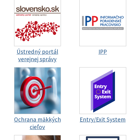
Ústredný portál
IPP
verejnej správy
Ochrana mäkkých
Entry/Exit System
cieľov