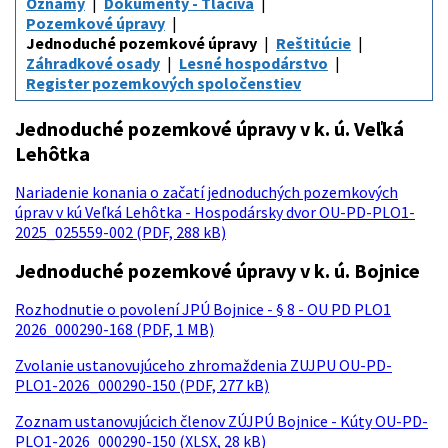
Oznamy
Dokumenty - Tlačivá
Pozemkové úpravy
Jednoduché pozemkové úpravy
Reštitúcie
Záhradkové osady
Lesné hospodárstvo
Register pozemkových spoločenstiev
Jednoduché pozemkové úpravy v k. ú. Veľká
Lehôtka
Nariadenie konania o začatí jednoduchých pozemkových
úprav v kú Veľká Lehôtka - Hospodársky dvor OU-PD-PLO1-
2025_025559-002 (PDF, 288 kB)
Jednoduché pozemkové úpravy v k. ú. Bojnice
Rozhodnutie o povolení JPÚ Bojnice - § 8 - OU PD PLO1
2026_000290-168 (PDF, 1 MB)
Zvolanie ustanovujúceho zhromaždenia ZUJPU OU-PD-
PLO1-2026_000290-150 (PDF, 277 kB)
Zoznam ustanovujúcich členov ZÚJPÚ Bojnice - Kúty OU-PD-
PLO1-2026_000290-150 (XLSX, 28 kB)