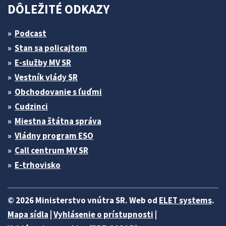
DÔLEŽITÉ ODKAZY
Podcast
Stan sa policajtom
E-služby MV SR
Vestník vlády SR
Obchodovanie s ľuďmi
Cudzinci
Miestna štátna správa
Vládny program ESO
Call centrum MV SR
E-trhovisko
© 2026 Ministerstvo vnútra SR. Web od
ELET systems
.
Mapa sídla
|
Vyhlásenie o prístupnosti
|