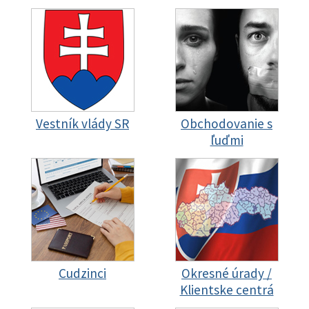
Vestník vlády SR
Obchodovanie s
ľuďmi
Cudzinci
Okresné úrady /
Klientske centrá