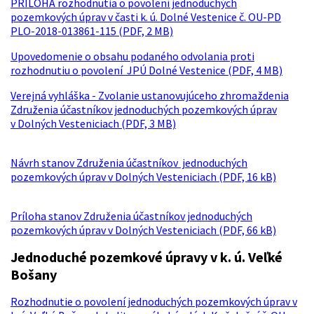
PRÍLOHA rozhodnutia o povolení jednoduchých
pozemkových úprav v časti k. ú. Dolné Vestenice č. OU-PD
PLO-2018-013861-115 (PDF, 2 MB)
Upovedomenie o obsahu podaného odvolania proti
rozhodnutiu o povolení JPÚ Dolné Vestenice (PDF, 4 MB)
Verejná vyhláška - Zvolanie ustanovujúceho zhromaždenia
Združenia účastníkov jednoduchých pozemkových úprav
v Dolných Vesteniciach (PDF, 3 MB)
Návrh stanov Združenia účastníkov jednoduchých
pozemkových úprav v Dolných Vesteniciach (PDF, 16 kB)
Príloha stanov Združenia účastníkov jednoduchých
pozemkových úprav v Dolných Vesteniciach (PDF, 66 kB)
Jednoduché pozemkové úpravy v k. ú. Veľké
Bošany
Rozhodnutie o povolení jednoduchých pozemkových úprav v