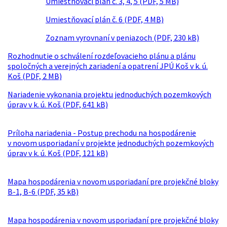
Umiestňovací plán č. 3, 4, 5 (PDF, 5 MB)
Umiestňovací plán č. 6 (PDF, 4 MB)
Zoznam vyrovnaní v peniazoch (PDF, 230 kB)
Rozhodnutie o schválení rozdeľovacieho plánu a plánu
spoločných a verejných zariadení a opatrení JPÚ Koš v k. ú.
Koš (PDF, 2 MB)
Nariadenie vykonania projektu jednoduchých pozemkových
úprav v k. ú. Koš (PDF, 641 kB)
Príloha nariadenia - Postup prechodu na hospodárenie
v novom usporiadaní v projekte jednoduchých pozemkových
úprav v k. ú. Koš (PDF, 121 kB)
Mapa hospodárenia v novom usporiadaní pre projekčné bloky
B-1, B-6 (PDF, 35 kB)
Mapa hospodárenia v novom usporiadaní pre projekčné bloky