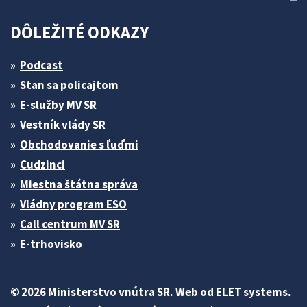
DÔLEŽITÉ ODKAZY
Podcast
Stan sa policajtom
E-služby MV SR
Vestník vlády SR
Obchodovanie s ľuďmi
Cudzinci
Miestna štátna správa
Vládny program ESO
Call centrum MV SR
E-trhovisko
© 2026 Ministerstvo vnútra SR. Web od
ELET systems
.