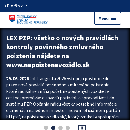
Preskocit na hlavný obsah
arrow_drop_down
SK
e-Gov
menu
Menu
Zastavit automatický posun upútavok
LEX PZP: všetko o nových pravidlách
kontroly povinného zmluvného
poistenia nájdete na
www.nepoistenevozidlo.sk
29. 06. 2026
Od 1. augusta 2026 vstupujú postupne do
praxe nové pravidlá povinného zmluvného poistenia,
ktoré radikálne znížia počet nepoistených vozidiel v
cestnej premávke a zavedú poriadok a spravodlivosť do
systému PZP. Občania nájdu všetky potrebné informácie
o zmenách na jednom mieste – novom oficiálnom portáli
https://nepoistenevozidlo.sk/, ktorý vznikol v spolupráci
Slovenskej kancelárie poisťovateľov (SKP), Slovenskej
pause_presentation
asociácie poisťovní (SLASPO) a Ministerstva vnútra SR.