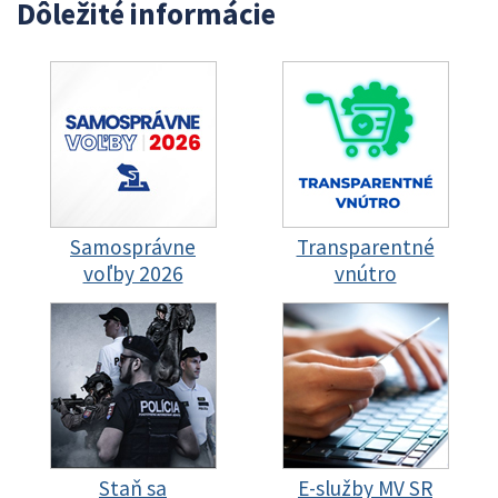
Dôležité informácie
Samosprávne
Transparentné
voľby 2026
vnútro
Staň sa
E-služby MV SR