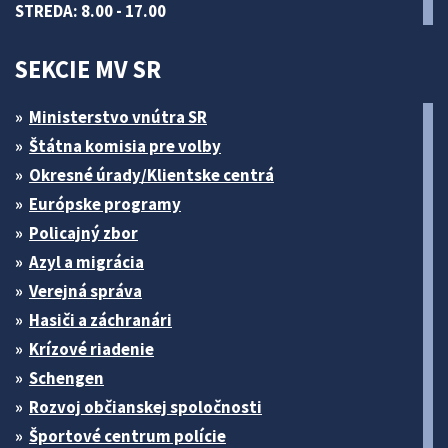
STREDA: 8.00 - 17.00
SEKCIE MV SR
Ministerstvo vnútra SR
Štátna komisia pre volby
Okresné úrady/Klientske centrá
Európske programy
Policajný zbor
Azyl a migrácia
Verejná správa
Hasiči a záchranári
Krízové riadenie
Schengen
Rozvoj občianskej spoločnosti
Športové centrum polície