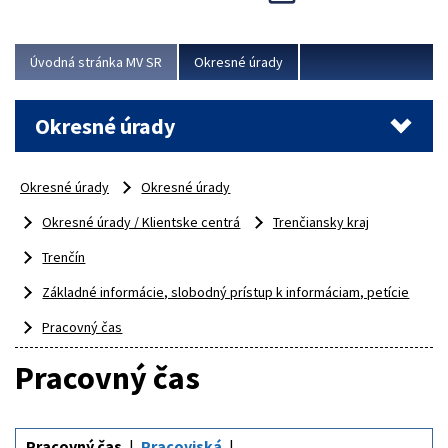
Novinky predstavili na...
Viac
Úvodná stránka MV SR
Okresné úrady
Okresné úrady
Okresné úrady
Okresné úrady
Okresné úrady / Klientske centrá
Trenčiansky kraj
Trenčín
Základné informácie, slobodný prístup k informáciam, petície
Pracovný čas
Pracovný čas
Pracovný čas
Pracoviská