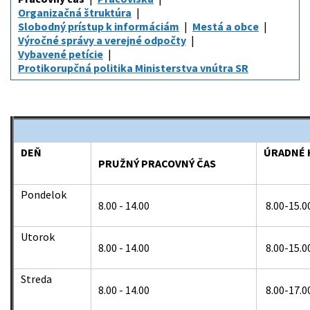
Organizačná štruktúra
Slobodný prístup k informáciám
Mestá a obce
Výročné správy a verejné odpočty
Vybavené petície
Protikorupčná politika Ministerstva vnútra SR
DEŇ
ÚRADNÉ 
PRUŽNÝ PRACOVNÝ ČAS
Pondelok
8.00 - 14.00
8.00-15.0
Utorok
8.00 - 14.00
8.00-15.0
Streda
8.00 - 14.00
8.00-17.0