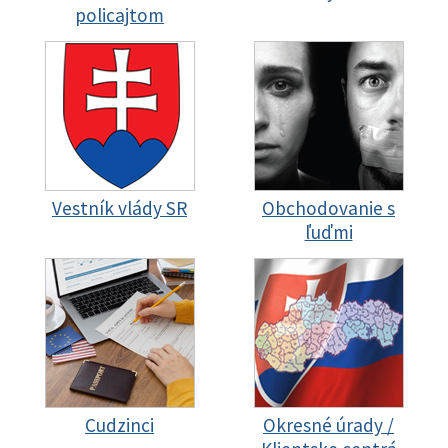
policajtom
Vestník vlády SR
Obchodovanie s
ľuďmi
Cudzinci
Okresné úrady /