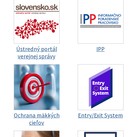
Ústredný portál
IPP
verejnej správy
Ochrana mäkkých
Entry/Exit System
cieľov