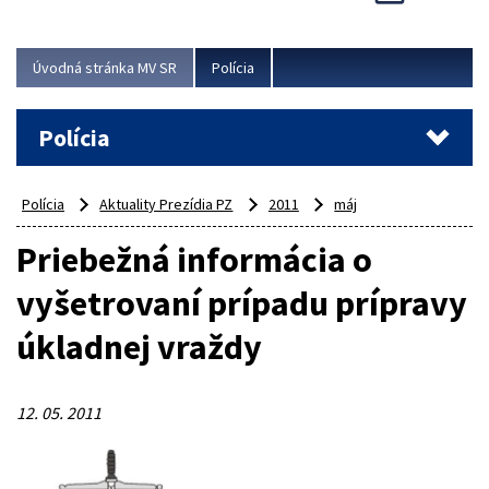
Viac
Úvodná stránka MV SR
Polícia
Polícia
Polícia
Aktuality Prezídia PZ
2011
máj
Priebežná informácia o
vyšetrovaní prípadu prípravy
úkladnej vraždy
12. 05. 2011