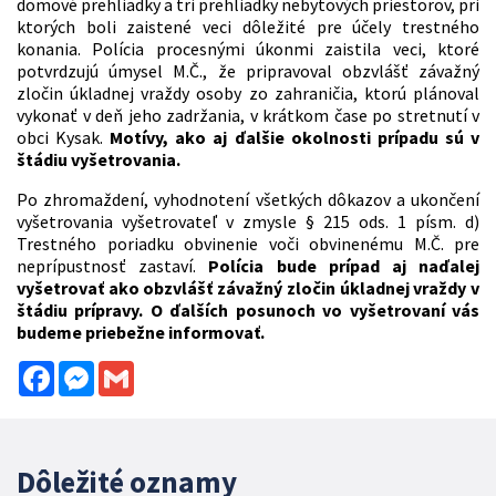
domové prehliadky a tri prehliadky nebytových priestorov, pri
ktorých boli zaistené veci dôležité pre účely trestného
konania. Polícia procesnými úkonmi zaistila veci, ktoré
potvrdzujú úmysel M.Č., že pripravoval obzvlášť závažný
zločin úkladnej vraždy osoby zo zahraničia, ktorú plánoval
vykonať v deň jeho zadržania, v krátkom čase po stretnutí v
obci Kysak.
Motívy, ako aj ďalšie okolnosti prípadu sú v
štádiu vyšetrovania.
Po zhromaždení, vyhodnotení všetkých dôkazov a ukončení
vyšetrovania vyšetrovateľ v zmysle § 215 ods. 1 písm. d)
Trestného poriadku obvinenie voči obvinenému M.Č. pre
neprípustnosť zastaví.
Polícia bude prípad aj naďalej
vyšetrovať ako obzvlášť závažný zločin úkladnej vraždy v
štádiu prípravy. O ďalších posunoch vo vyšetrovaní vás
budeme priebežne informovať.
Facebook
Messenger
Gmail
Dôležité oznamy