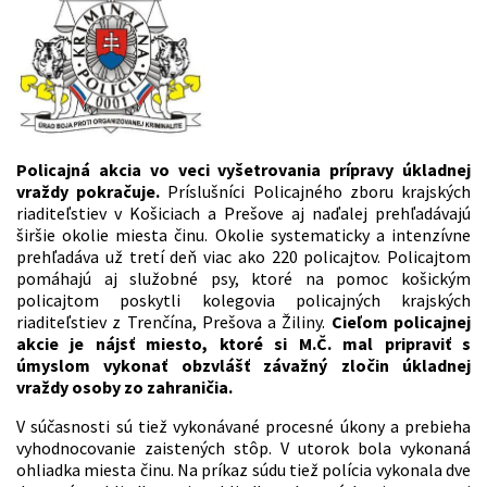
Policajná akcia vo veci vyšetrovania prípravy úkladnej
vraždy pokračuje.
Príslušníci Policajného zboru krajských
riaditeľstiev v Košiciach a Prešove aj naďalej prehľadávajú
širšie okolie miesta činu. Okolie systematicky a intenzívne
prehľadáva už tretí deň viac ako 220 policajtov. Policajtom
pomáhajú aj služobné psy, ktoré na pomoc košickým
policajtom poskytli kolegovia policajných krajských
riaditeľstiev z Trenčína, Prešova a Žiliny.
Cieľom policajnej
akcie je nájsť miesto, ktoré si M.Č. mal pripraviť s
úmyslom vykonať obzvlášť závažný zločin úkladnej
vraždy osoby zo zahraničia.
V súčasnosti sú tiež vykonávané procesné úkony a prebieha
vyhodnocovanie zaistených stôp. V utorok bola vykonaná
ohliadka miesta činu. Na príkaz súdu tiež polícia vykonala dve