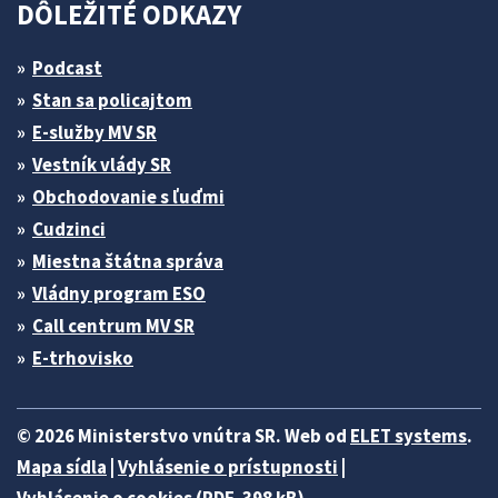
DÔLEŽITÉ ODKAZY
Podcast
Stan sa policajtom
E-služby MV SR
Vestník vlády SR
Obchodovanie s ľuďmi
Cudzinci
Miestna štátna správa
Vládny program ESO
Call centrum MV SR
E-trhovisko
© 2026 Ministerstvo vnútra SR. Web od
ELET systems
.
Mapa sídla
|
Vyhlásenie o prístupnosti
|