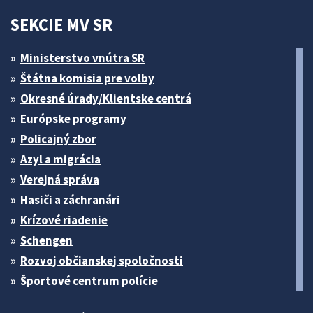
SEKCIE MV SR
Ministerstvo vnútra SR
Štátna komisia pre volby
Okresné úrady/Klientske centrá
Európske programy
Policajný zbor
Azyl a migrácia
Verejná správa
Hasiči a záchranári
Krízové riadenie
Schengen
Rozvoj občianskej spoločnosti
Športové centrum polície