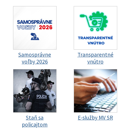
Samosprávne
Transparentné
voľby 2026
vnútro
Staň sa
E-služby MV SR
policajtom