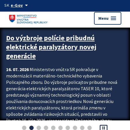
Preskocit na hlavný obsah
arrow_drop_down
SK
e-Gov
menu
Menu
Zastavit automatický posun upútavok
Do výzbroje polície pribudnú
elektrické paralyzátory novej
generácie
16. 07. 2026
Ministerstvo vnútra SR pokračuje v
modernizácii materiálno-technického vybavenia
Policajného zboru. Do výzbroje policajtov pribudne nová
generácia elektrických paralyzátorov TASER 10, ktoré
predstavujú významný technologický posun v oblasti
používania donucovacích prostriedkov. Novú generáciu
elektrických paralyzátorov, ktorá prináša zmenu v
spôsobe zvládania rizikových situácií, predstavili vo
štvrtok 16. júla 2026 viceprezident Policajného zboru
pause_presentation
Rastislav Polakovič a riaditeľ odboru výcviku...