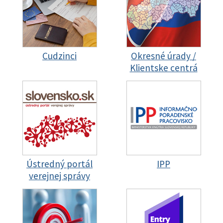
Cudzinci
Okresné úrady /
Klientske centrá
Ústredný portál
IPP
verejnej správy