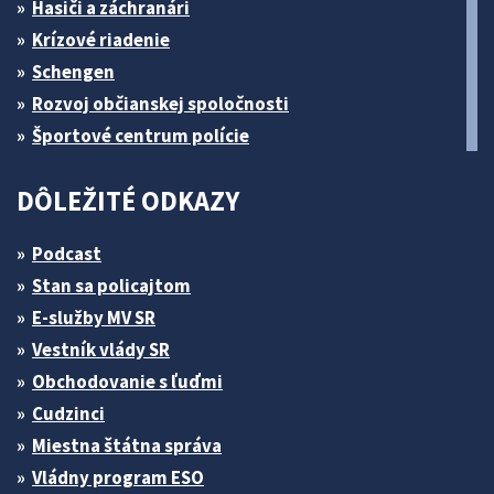
Hasiči a záchranári
Krízové riadenie
Schengen
Rozvoj občianskej spoločnosti
Športové centrum polície
DÔLEŽITÉ ODKAZY
Podcast
Stan sa policajtom
E-služby MV SR
Vestník vlády SR
Obchodovanie s ľuďmi
Cudzinci
Miestna štátna správa
Vládny program ESO