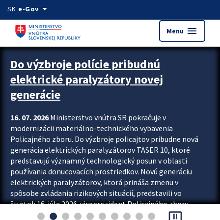
Preskocit na hlavný obsah
arrow_drop_down
SK
e-Gov
menu
Menu
Zastavit automatický posun upútavok
Do výzbroje polície pribudnú
elektrické paralyzátory novej
generácie
16. 07. 2026
Ministerstvo vnútra SR pokračuje v
modernizácii materiálno-technického vybavenia
Policajného zboru. Do výzbroje policajtov pribudne nová
generácia elektrických paralyzátorov TASER 10, ktoré
predstavujú významný technologický posun v oblasti
používania donucovacích prostriedkov. Novú generáciu
elektrických paralyzátorov, ktorá prináša zmenu v
spôsobe zvládania rizikových situácií, predstavili vo
štvrtok 16. júla 2026 viceprezident Policajného zboru
pause_presentation
Rastislav Polakovič a riaditeľ odboru výcviku...