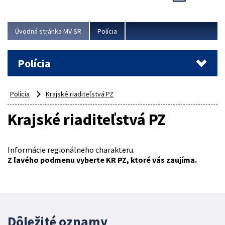
Viac
Úvodná stránka MV SR
Polícia
Polícia
Polícia
Krajské riaditeľstvá PZ
Krajské riaditeľstvá PZ
Informácie regionálneho charakteru.
Z ľavého podmenu vyberte KR PZ, ktoré vás zaujíma.
2249244
Dôležité oznamy