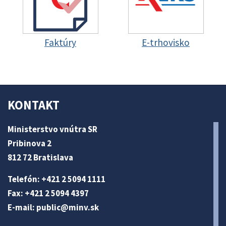
Faktúry
E-trhovisko
KONTAKT
Ministerstvo vnútra SR
Pribinova 2
812 72 Bratislava
Telefón: +421 2 5094 1111
Fax: +421 2 5094 4397
E-mail:
public@minv
.sk