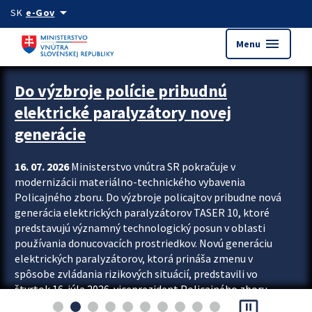
Preskocit na hlavný obsah
arrow_drop_down
SK
e-Gov
menu
Menu
Zastavit automatický posun upútavok
Do výzbroje polície pribudnú
elektrické paralyzátory novej
generácie
16. 07. 2026
Ministerstvo vnútra SR pokračuje v
modernizácii materiálno-technického vybavenia
Policajného zboru. Do výzbroje policajtov pribudne nová
generácia elektrických paralyzátorov TASER 10, ktoré
predstavujú významný technologický posun v oblasti
používania donucovacích prostriedkov. Novú generáciu
elektrických paralyzátorov, ktorá prináša zmenu v
spôsobe zvládania rizikových situácií, predstavili vo
štvrtok 16. júla 2026 viceprezident Policajného zboru
pause_presentation
Rastislav Polakovič a riaditeľ odboru výcviku...