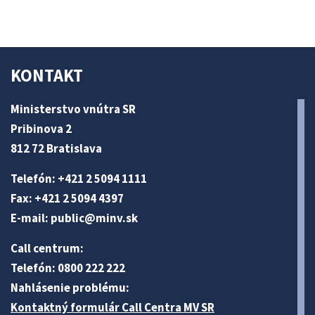
KONTAKT
Ministerstvo vnútra SR
Pribinova 2
812 72 Bratislava
Telefón: +421 2 5094 1111
Fax: +421 2 5094 4397
E-mail:
public@minv
.sk
Call centrum:
Telefón: 0800 222 222
Nahlásenie problému:
Kontaktný formulár Call Centra MV SR