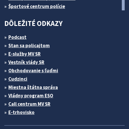
Športové centrum polície
DÔLEŽITÉ ODKAZY
Podcast
Stan sa policajtom
E-služby MV SR
Vestník vlády SR
Obchodovanie s ľuďmi
Cudzinci
Miestna štátna správa
Vládny program ESO
Call centrum MV SR
E-trhovisko