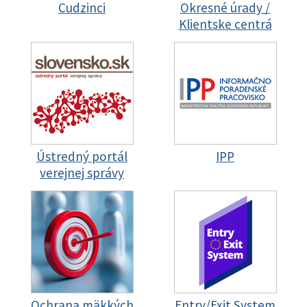
Cudzinci
Okresné úrady /
Klientske centrá
Ústredný portál
IPP
verejnej správy
Ochrana mäkkých
Entry/Exit System