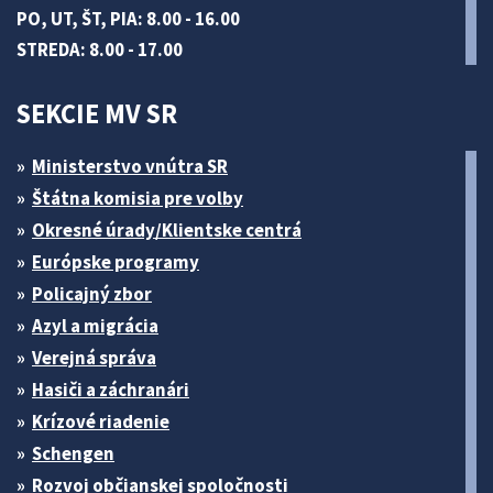
PO, UT, ŠT, PIA: 8.00 - 16.00
STREDA: 8.00 - 17.00
SEKCIE MV SR
Ministerstvo vnútra SR
Štátna komisia pre volby
Okresné úrady/Klientske centrá
Európske programy
Policajný zbor
Azyl a migrácia
Verejná správa
Hasiči a záchranári
Krízové riadenie
Schengen
Rozvoj občianskej spoločnosti