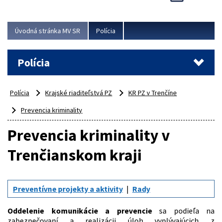
Viac
Úvodná stránka MV SR
Polícia
Polícia
Polícia
Krajské riaditeľstvá PZ
KR PZ v Trenčíne
Prevencia kriminality
Prevencia kriminality v
Trenčianskom kraji
Preventívne projekty a aktivity
Rady
Oddelenie komunikácie a prevencie
sa podieľa na
zabezpečovaní a realizácii úloh vyplývajúcich z