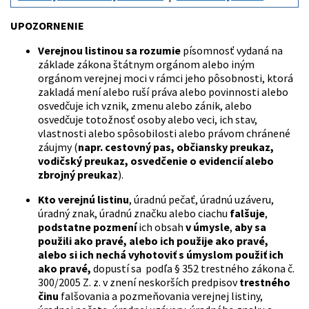
UPOZORNENIE
Verejnou listinou sa rozumie
písomnosť vydaná na
základe zákona štátnym orgánom alebo iným
orgánom verejnej moci v rámci jeho pôsobnosti, ktorá
zakladá mení alebo ruší práva alebo povinnosti alebo
osvedčuje ich vznik, zmenu alebo zánik, alebo
osvedčuje totožnosť osoby alebo veci, ich stav,
vlastnosti alebo spôsobilosti alebo právom chránené
záujmy (
napr. cestovný pas, občiansky preukaz,
vodičský preukaz, osvedčenie o evidencií alebo
zbrojný preukaz
).
Kto verejnú listinu
, úradnú pečať, úradnú uzáveru,
úradný znak, úradnú značku alebo ciachu
falšuje
,
podstatne pozmení
ich obsah
v úmysle
,
aby sa
použili ako pravé, alebo ich použije ako pravé,
alebo si ich nechá vyhotoviť s úmyslom použiť ich
ako pravé,
dopustí sa podľa § 352 trestného zákona č.
300/2005 Z. z. v znení neskorších predpisov
trestného
činu
falšovania a pozmeňovania verejnej listiny,