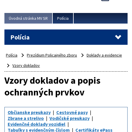
Viac
Úvodná stránka MV SR
Polícia
Polícia
Polícia
Prezídium Policajného zboru
Doklady a evidencie
Vzory dokladov
Vzory dokladov a popis
ochranných prvkov
Občianske preukazy
Cestovné pasy
Zbrane a strelivo
Vodičské preukazy
Evidenčné doklady vozidiel
Tabuľky s evidenčným číslom
Certifikáty ePass