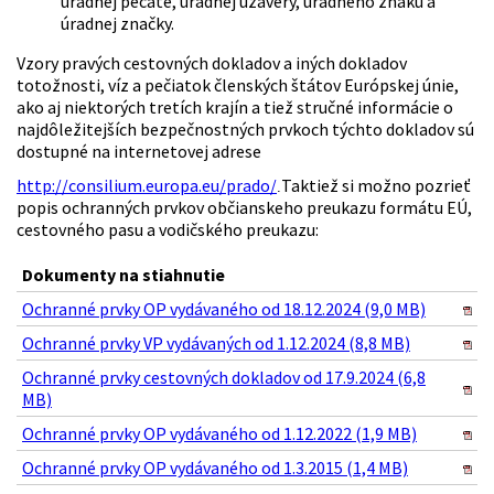
úradnej pečate, úradnej uzávery, úradného znaku a
úradnej značky.
Vzory pravých cestovných dokladov a iných dokladov
totožnosti, víz a pečiatok členských štátov Európskej únie,
ako aj niektorých tretích krajín a tiež stručné informácie o
najdôležitejších bezpečnostných prvkoch týchto dokladov sú
dostupné na internetovej adrese
http://consilium.europa.eu/prado/
Taktiež si možno pozrieť
.
popis ochranných prvkov občianskeho preukazu formátu EÚ,
cestovného pasu a vodičského preukazu:
Dokumenty na stiahnutie
Ochranné prvky OP vydávaného od 18.12.2024 (9,0 MB)
Ochranné prvky VP vydávaných od 1.12.2024 (8,8 MB)
Ochranné prvky cestovných dokladov od 17.9.2024 (6,8
MB)
Ochranné prvky OP vydávaného od 1.12.2022 (1,9 MB)
Ochranné prvky OP vydávaného od 1.3.2015 (1,4 MB)