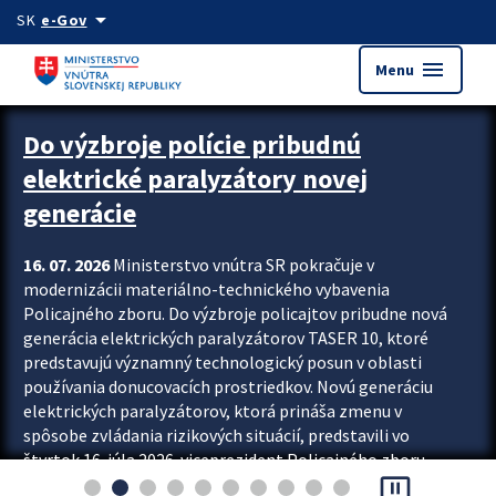
Preskocit na hlavný obsah
arrow_drop_down
SK
e-Gov
menu
Menu
Zastavit automatický posun upútavok
Do výzbroje polície pribudnú
elektrické paralyzátory novej
generácie
16. 07. 2026
Ministerstvo vnútra SR pokračuje v
modernizácii materiálno-technického vybavenia
Policajného zboru. Do výzbroje policajtov pribudne nová
generácia elektrických paralyzátorov TASER 10, ktoré
predstavujú významný technologický posun v oblasti
používania donucovacích prostriedkov. Novú generáciu
elektrických paralyzátorov, ktorá prináša zmenu v
spôsobe zvládania rizikových situácií, predstavili vo
štvrtok 16. júla 2026 viceprezident Policajného zboru
pause_presentation
Rastislav Polakovič a riaditeľ odboru výcviku...