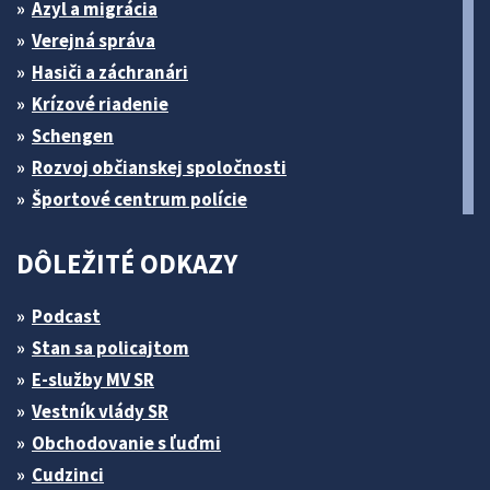
Azyl a migrácia
Verejná správa
Hasiči a záchranári
Krízové riadenie
Schengen
Rozvoj občianskej spoločnosti
Športové centrum polície
DÔLEŽITÉ ODKAZY
Podcast
Stan sa policajtom
E-služby MV SR
Vestník vlády SR
Obchodovanie s ľuďmi
Cudzinci