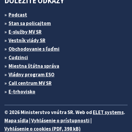
DÔLEŽITÉ ODKAZY
Podcast
Stan sa policajtom
E-služby MV SR
Vestník vlády SR
Obchodovanie s ľuďmi
Cudzinci
Miestna štátna správa
Vládny program ESO
Call centrum MV SR
E-trhovisko
© 2026 Ministerstvo vnútra SR. Web od
ELET systems
.
Mapa sídla
|
Vyhlásenie o prístupnosti
|
Vyhlásenie o cookies (PDF, 398 kB)