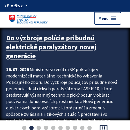
Preskocit na hlavný obsah
arrow_drop_down
SK
e-Gov
menu
Menu
Zastavit automatický posun upútavok
Do výzbroje polície pribudnú
elektrické paralyzátory novej
generácie
16. 07. 2026
Ministerstvo vnútra SR pokračuje v
modernizácii materiálno-technického vybavenia
Policajného zboru. Do výzbroje policajtov pribudne nová
generácia elektrických paralyzátorov TASER 10, ktoré
predstavujú významný technologický posun v oblasti
používania donucovacích prostriedkov. Novú generáciu
elektrických paralyzátorov, ktorá prináša zmenu v
spôsobe zvládania rizikových situácií, predstavili vo
štvrtok 16. júla 2026 viceprezident Policajného zboru
pause_presentation
Rastislav Polakovič a riaditeľ odboru výcviku...