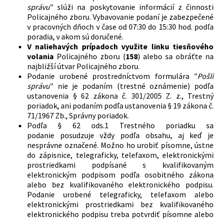
správu
" slúži na poskytovanie informácií z činnosti
Policajného zboru. Vybavovanie podaní je zabezpečené
v pracovných dňoch v čase od 07:30 do 15:30 hod. podľa
poradia, v akom sú doručené.
V naliehavých prípadoch využite linku
tiesňového
volania
Policajného zboru (
158
) alebo sa obráťte na
najbližší útvar Policajného zboru.
Podanie urobené prostredníctvom formulára "
Pošli
správu
" nie je podaním (trestné oznámenie) podľa
ustanovenia § 62 zákona č. 301/2005 Z. z., Trestný
poriadok, ani podaním podľa ustanovenia § 19 zákona č.
71/1967 Zb., Správny poriadok.
Podľa § 62 ods.1 Trestného poriadku sa
podanie posudzuje vždy podľa obsahu, aj keď je
nesprávne označené. Možno ho urobiť písomne, ústne
do zápisnice, telegraficky, telefaxom, elektronickými
prostriedkami podpísané s kvalifikovaným
elektronickým podpisom podľa osobitného zákona
alebo bez kvalifikovaného elektronického podpisu.
Podanie urobené telegraficky, telefaxom alebo
elektronickými prostriedkami bez kvalifikovaného
elektronického podpisu treba potvrdiť písomne alebo