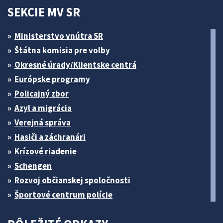
SEKCIE MV SR
Ministerstvo vnútra SR
Štátna komisia pre volby
Okresné úrady/Klientske centrá
Európske programy
Policajný zbor
Azyl a migrácia
Verejná správa
Hasiči a záchranári
Krízové riadenie
Schengen
Rozvoj občianskej spoločnosti
Športové centrum polície