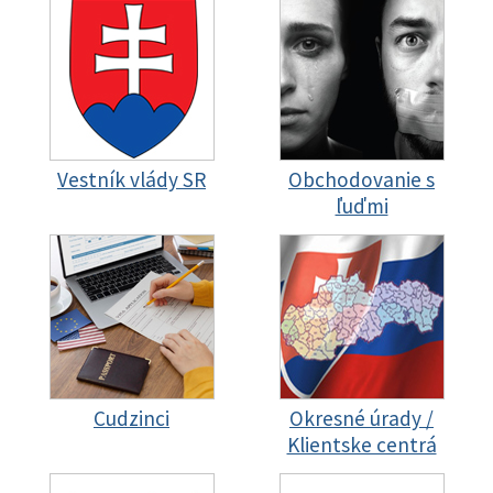
Vestník vlády SR
Obchodovanie s
ľuďmi
Cudzinci
Okresné úrady /
Klientske centrá