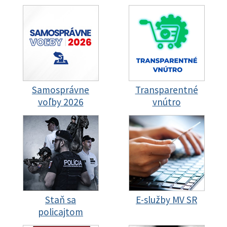
Samosprávne
Transparentné
voľby 2026
vnútro
Staň sa
E-služby MV SR
policajtom