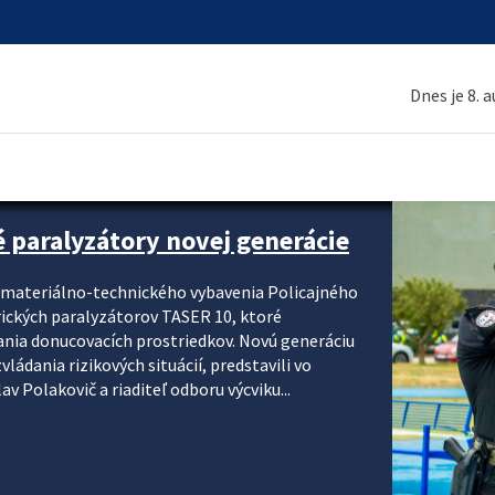
Dnes je 8. 
é paralyzátory novej generácie
i materiálno-technického vybavenia Policajného
rických paralyzátorov TASER 10, ktoré
ania donucovacích prostriedkov. Novú generáciu
ádania rizikových situácií, predstavili vo
v Polakovič a riaditeľ odboru výcviku...