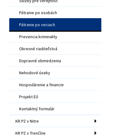
Služby pre verejnosť
Pátranie po osobách
Pátranie po veciach
Prevencia kriminality
Okresné riaditeľstvá
Dopravné obmedzenia
Nehodové úseky
Hospodárenie a financie
Projekt EÚ
Kontaktný formulár
KR PZ v Nitre
KR PZ v Trenčíne