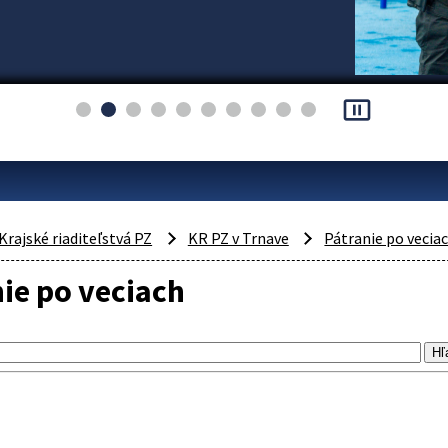
pause_presentation
Krajské riaditeľstvá PZ
KR PZ v Trnave
Pátranie po vecia
ie po veciach