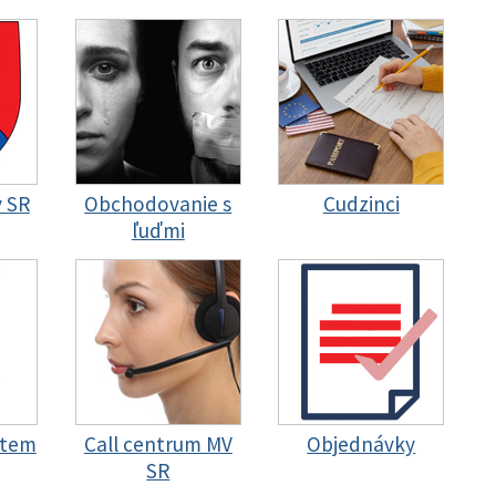
y SR
Obchodovanie s
Cudzinci
ľuďmi
stem
Call centrum MV
Objednávky
SR