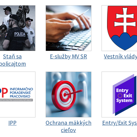
Staň sa
E-služby MV SR
Vestník vlád
policajtom
IPP
Ochrana mäkkých
Entry/Exit Sy
cieľov