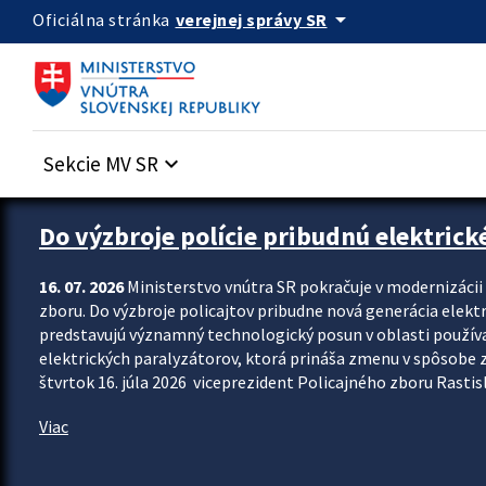
Preskocit na hlavný obsah
arrow_drop_down
verejnej správy SR
Oficiálna stránka
Sekcie MV SR
keyboard_arrow_down
Zastavit automatický posun upútavok
Do výzbroje polície pribudnú elektrick
16. 07. 2026
Ministerstvo vnútra SR pokračuje v modernizáci
zboru. Do výzbroje policajtov pribudne nová generácia elekt
predstavujú významný technologický posun v oblasti použív
elektrických paralyzátorov, ktorá prináša zmenu v spôsobe zvl
štvrtok 16. júla 2026 viceprezident Policajného zboru Rastisla
Viac