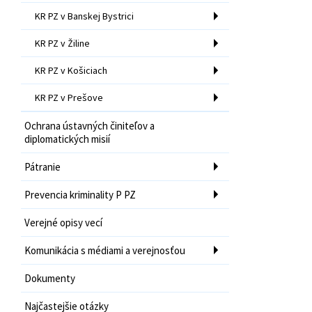
KR PZ v Banskej Bystrici
KR PZ v Žiline
KR PZ v Košiciach
KR PZ v Prešove
Ochrana ústavných činiteľov a
diplomatických misií
Pátranie
Prevencia kriminality P PZ
Verejné opisy vecí
Komunikácia s médiami a verejnosťou
Dokumenty
Najčastejšie otázky