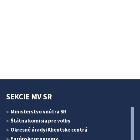
SEKCIE MV SR
Ministerstvo vnútra SR
Štátna komisia pre volby
Okresné úrady/Klientske centrá
Európske programy