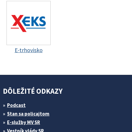
E-trhovisko
DÔLEŽITÉ ODKAZY
Podcast
Stan sa policajtom
E-služby MV SR
Vestník vlády SR