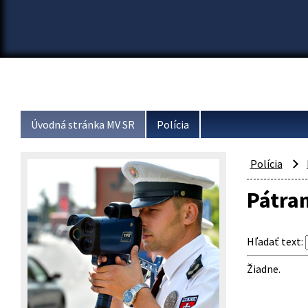
Úvodná stránka MV SR
Polícia
Polícia
Pátran
Hľadať text
:
Žiadne.