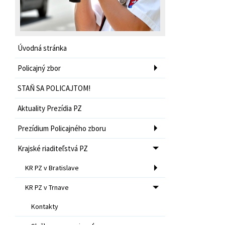
Úvodná stránka
Policajný zbor
STAŇ SA POLICAJTOM!
Aktuality Prezídia PZ
Prezídium Policajného zboru
Krajské riaditeľstvá PZ
KR PZ v Bratislave
KR PZ v Trnave
Kontakty