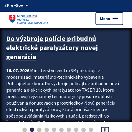
Preskocit na hlavný obsah
arrow_drop_down
SK
e-Gov
menu
Menu
Zastavit automatický posun upútavok
Do výzbroje polície pribudnú
elektrické paralyzátory novej
generácie
16. 07. 2026
Ministerstvo vnútra SR pokračuje v
modernizácii materiálno-technického vybavenia
Policajného zboru. Do výzbroje policajtov pribudne nová
generácia elektrických paralyzátorov TASER 10, ktoré
predstavujú významný technologický posun v oblasti
používania donucovacích prostriedkov. Novú generáciu
elektrických paralyzátorov, ktorá prináša zmenu v
spôsobe zvládania rizikových situácií, predstavili vo
štvrtok 16. júla 2026 viceprezident Policajného zboru
pause_presentation
Rastislav Polakovič a riaditeľ odboru výcviku...