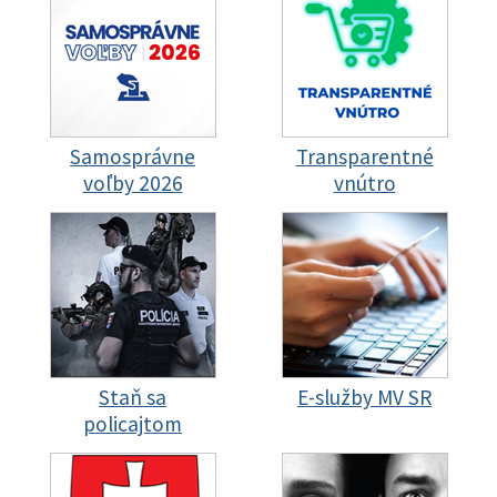
Samosprávne
Transparentné
voľby 2026
vnútro
Staň sa
E-služby MV SR
policajtom