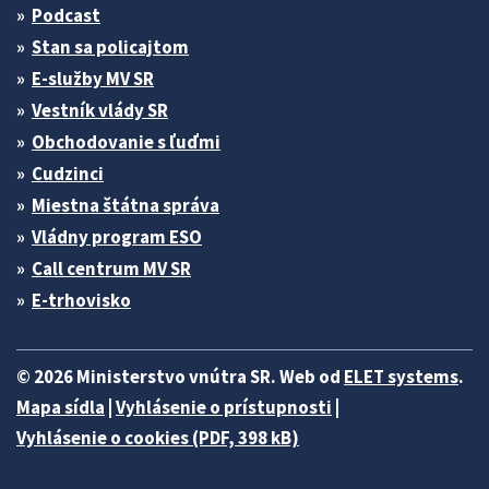
Podcast
Stan sa policajtom
E-služby MV SR
Vestník vlády SR
Obchodovanie s ľuďmi
Cudzinci
Miestna štátna správa
Vládny program ESO
Call centrum MV SR
E-trhovisko
© 2026 Ministerstvo vnútra SR. Web od
ELET systems
.
Mapa sídla
|
Vyhlásenie o prístupnosti
|
Vyhlásenie o cookies (PDF, 398 kB)