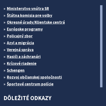
Ministerstvo vnútra SR
Štátna komisia pre volby
Okresné úrady/Klientske centrá
Európske programy
Policajný zbor
Azyl a migrácia
Verejná správa
Hasiči a záchranári
Krízové riadenie
Schengen
Rozvoj občianskej spoločnosti
Športové centrum polície
DÔLEŽITÉ ODKAZY