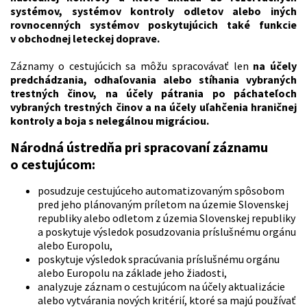
systémov, systémov kontroly odletov alebo iných
rovnocenných systémov poskytujúcich také funkcie
v obchodnej leteckej doprave.
Záznamy o cestujúcich sa môžu spracovávať len
na účely
predchádzania, odhaľovania alebo stíhania vybraných
trestných činov, na účely pátrania po páchateľoch
vybraných trestných činov a na účely uľahčenia hraničnej
kontroly a boja s nelegálnou migráciou.
Národná ústredňa pri spracovaní záznamu
o cestujúcom:
posudzuje cestujúceho automatizovaným spôsobom
pred jeho plánovaným príletom na územie Slovenskej
republiky alebo odletom z územia Slovenskej republiky
a poskytuje výsledok posudzovania príslušnému orgánu
alebo Europolu,
poskytuje výsledok spracúvania príslušnému orgánu
alebo Europolu na základe jeho žiadosti,
analyzuje záznam o cestujúcom na účely aktualizácie
alebo vytvárania nových kritérií, ktoré sa majú používať