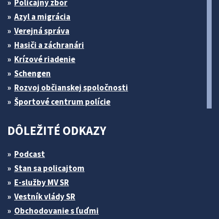
Policajný zbor
Azyl a migrácia
Verejná správa
Hasiči a záchranári
Krízové riadenie
Schengen
Rozvoj občianskej spoločnosti
Športové centrum polície
DÔLEŽITÉ ODKAZY
Podcast
Stan sa policajtom
E-služby MV SR
Vestník vlády SR
Obchodovanie s ľuďmi