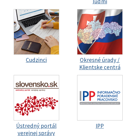
ľuďmi
Cudzinci
Okresné úrady /
Klientske centrá
Ústredný portál
IPP
verejnej správy