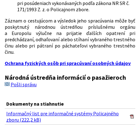
pri posúdeniach vykonávaných podľa zákona NR SR č.
171/1993 Z. z. o Policajnom zbore.
Záznam o cestujúcom a výsledok jeho spracúvania môže byť
poskytnutý národnou ústredňou príslušnému orgánu
a Europolu výlučne na prijatie ďalších opatrení pri
predchádzaní, odhaľovaní alebo stíhaní vybraného trestného
činu alebo pri pátraní po páchateľovi vybraného trestného
činu.
Ochrana fyzických osôb pri spracúvaní osobných údajov
Národná ústredňa informácií o pasažieroch
Pošli správu
Dokumenty na stiahnutie
Informačný list pre informačné systémy Policajného
zboru (222,2 kB)