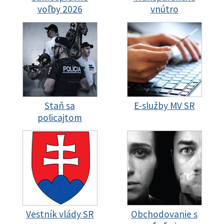
voľby 2026
vnútro
Staň sa
E-služby MV SR
policajtom
Vestník vlády SR
Obchodovanie s