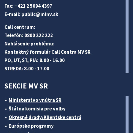
Fax: +421 2 5094 4397
E-mail:
public@minv
.sk
Call centrum:
Telefón: 0800 222 222
Nahlásenie problému:
Kontaktný formulár Call Centra MV SR
PO, UT, ŠT, PIA: 8.00 - 16.00
STREDA: 8.00 - 17.00
SEKCIE MV SR
Ministerstvo vnútra SR
Štátna komisia pre volby
Okresné úrady/Klientske centrá
Európske programy