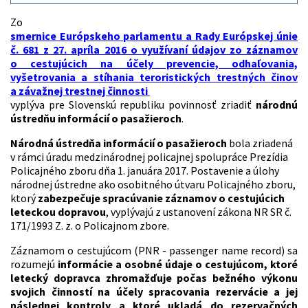
Zo
smernice Európskeho parlamentu a Rady Európskej únie
č. 681 z 27. apríla 2016 o využívaní údajov zo záznamov
o cestujúcich na účely prevencie, odhaľovania,
vyšetrovania a stíhania teroristických trestných činov
a závažnej trestnej činnosti
vyplýva pre Slovenskú republiku povinnosť zriadiť
národnú
ústredňu informácií o pasažieroch
.
Národná ústredňa informácií o pasažieroch
bola zriadená
v rámci úradu medzinárodnej policajnej spolupráce Prezídia
Policajného zboru dňa 1. januára 2017. Postavenie a úlohy
národnej ústredne ako osobitného útvaru Policajného zboru,
ktorý
zabezpečuje spracúvanie záznamov o cestujúcich
leteckou dopravou
, vyplývajú z ustanovení zákona NR SR č.
171/1993 Z. z. o Policajnom zbore.
Záznamom o cestujúcom (PNR - passenger name record) sa
rozumejú
informácie a osobné údaje o cestujúcom, ktoré
letecký dopravca zhromažďuje počas bežného výkonu
svojich činností na účely spracovania rezervácie a jej
následnej kontroly a ktoré ukladá do rezervačných