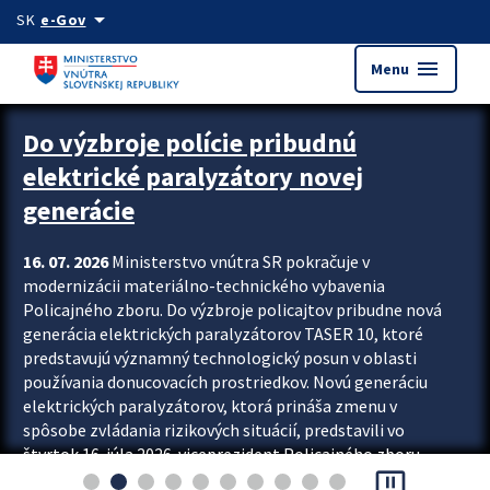
Preskocit na hlavný obsah
arrow_drop_down
SK
e-Gov
menu
Menu
Zastavit automatický posun upútavok
Do výzbroje polície pribudnú
elektrické paralyzátory novej
generácie
16. 07. 2026
Ministerstvo vnútra SR pokračuje v
modernizácii materiálno-technického vybavenia
Policajného zboru. Do výzbroje policajtov pribudne nová
generácia elektrických paralyzátorov TASER 10, ktoré
predstavujú významný technologický posun v oblasti
používania donucovacích prostriedkov. Novú generáciu
elektrických paralyzátorov, ktorá prináša zmenu v
spôsobe zvládania rizikových situácií, predstavili vo
štvrtok 16. júla 2026 viceprezident Policajného zboru
pause_presentation
Rastislav Polakovič a riaditeľ odboru výcviku...