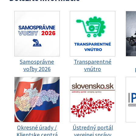
Samosprávne
Transparentné
voľby 2026
vnútro
Okresné úrady /
Ústredný portál
Klientske centrá
verejnej správy