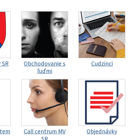
y SR
Obchodovanie s
Cudzinci
ľuďmi
stem
Call centrum MV
Objednávky
SR