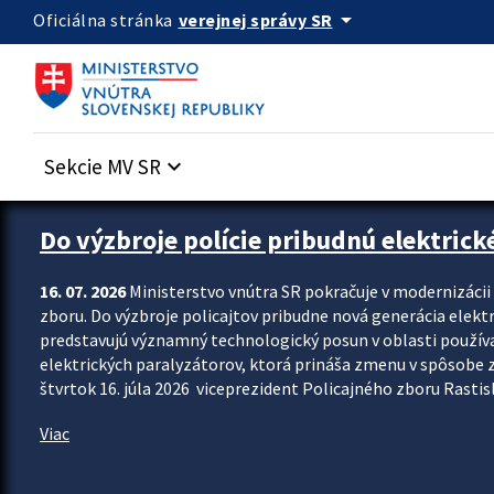
Preskocit na hlavný obsah
arrow_drop_down
verejnej správy SR
Oficiálna stránka
Sekcie MV SR
keyboard_arrow_down
Zastavit automatický posun upútavok
Do výzbroje polície pribudnú elektrick
16. 07. 2026
Ministerstvo vnútra SR pokračuje v modernizáci
zboru. Do výzbroje policajtov pribudne nová generácia elekt
predstavujú významný technologický posun v oblasti použív
elektrických paralyzátorov, ktorá prináša zmenu v spôsobe zvl
štvrtok 16. júla 2026 viceprezident Policajného zboru Rastisla
Viac