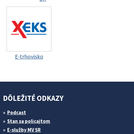
E-trhovisko
DÔLEŽITÉ ODKAZY
Podcast
Stan sa policajtom
E-služby MV SR