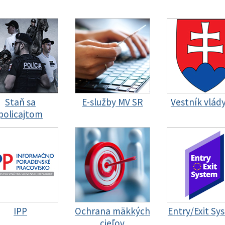
Staň sa
E-služby MV SR
Vestník vlád
policajtom
IPP
Ochrana mäkkých
Entry/Exit Sy
cieľov