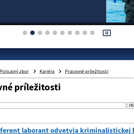
pause_presentation
Policajný zbor
Kariéra
Pracovné príležitosti
né príležitosti
eferent laborant odvetvia kriminalistickej 