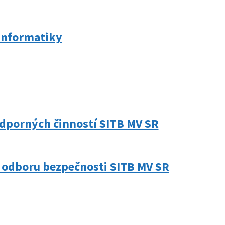
 informatiky
podporných činností SITB MV SR
i odboru bezpečnosti SITB MV SR