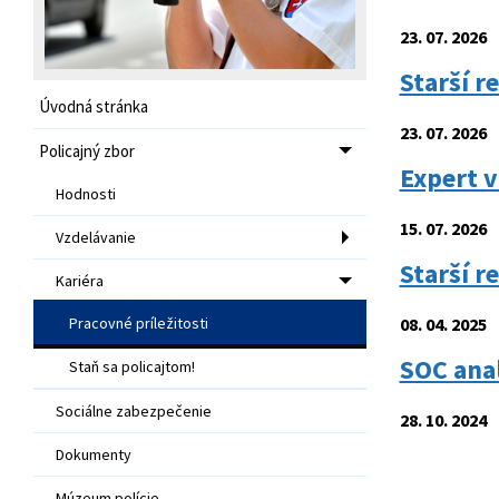
23. 07. 2026
Starší r
Úvodná stránka
23. 07. 2026
Policajný zbor
Expert v
Hodnosti
15. 07. 2026
Vzdelávanie
Starší r
Kariéra
Pracovné príležitosti
08. 04. 2025
SOC ana
Staň sa policajtom!
Sociálne zabezpečenie
28. 10. 2024
Dokumenty
Múzeum polície