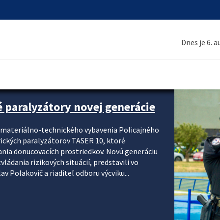
Dnes je 6. 
é paralyzátory novej generácie
i materiálno-technického vybavenia Policajného
rických paralyzátorov TASER 10, ktoré
ania donucovacích prostriedkov. Novú generáciu
ádania rizikových situácií, predstavili vo
v Polakovič a riaditeľ odboru výcviku...