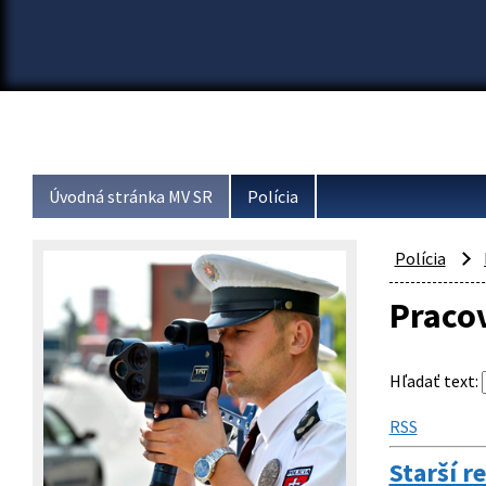
Úvodná stránka MV SR
Polícia
Polícia
Pracov
Hľadať text
:
RSS
Starší r