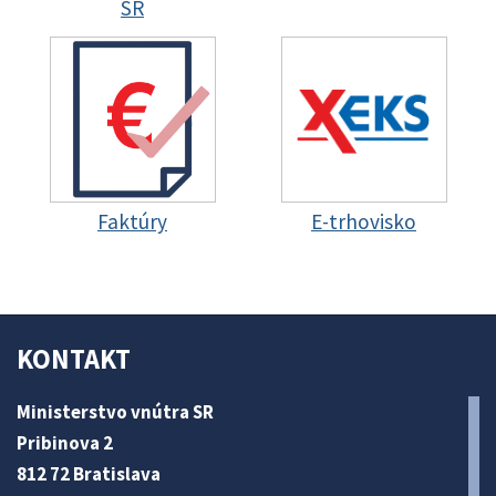
SR
Faktúry
E-trhovisko
KONTAKT
Ministerstvo vnútra SR
Pribinova 2
812 72 Bratislava