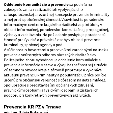
Oddelenie komunikácie a prevencie
sa podieľa na
zabezpečovaní a realizácii úloh vyplývajúcich z
celospoločenskej a rezortnej koncepcie prevencie kriminality
a inej protispoločenskej činnosti. V súvislosti s poradensko-
informačným centrom krajského riaditeľstva plní úlohy v
oblasti informačnej, poradensko-konzultačnej, propagačnej,
výchovy a vzdelávania. Na požiadanie poskytuje poradenskú
činnosť pre fyzické a právnické osoby v oblasti prevencie
kriminality, správnej agendy a pod..
V súčinnosti s hovorcami a pracovníkmi zaradenými na úseku
prevencie vnútorných odborov okresných riaditeľstiev
Policajného zboru vyhodnocuje oddelenie komunikácie a
prevencie informácie o stave a vývoji bezpečnostnej situácie
v územnom obvode kraja a zároveň pripravuje a vykonáva
aktuálnu prevenciu kriminality a popularizáciu práce polície
určenú pre občiansku verejnosť s dôrazom na deti a mládež.
Spolupracuje s predstaviteľmi občianskych združení,
právnickými osobami a fyzickými osobami a získava ich
podporu pri konkrétnych preventívnych aktivitách.
Prevencia KR PZ v Trnave
mjr. Ing. Silvia Bokorová