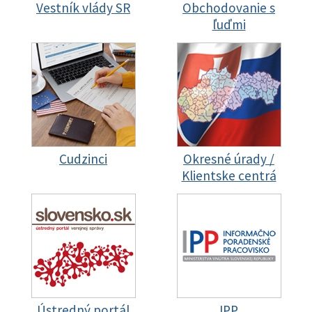
Vestník vlády SR
Obchodovanie s
ľuďmi
Cudzinci
Okresné úrady /
Klientske centrá
Ústredný portál
IPP