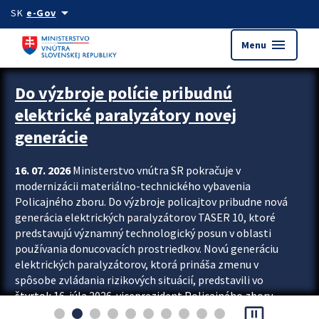
Preskocit na hlavný obsah
arrow_drop_down
SK
e-Gov
menu
Menu
Zastavit automatický posun upútavok
Do výzbroje polície pribudnú
elektrické paralyzátory novej
generácie
16. 07. 2026
Ministerstvo vnútra SR pokračuje v
modernizácii materiálno-technického vybavenia
Policajného zboru. Do výzbroje policajtov pribudne nová
generácia elektrických paralyzátorov TASER 10, ktoré
predstavujú významný technologický posun v oblasti
používania donucovacích prostriedkov. Novú generáciu
elektrických paralyzátorov, ktorá prináša zmenu v
spôsobe zvládania rizikových situácií, predstavili vo
štvrtok 16. júla 2026 viceprezident Policajného zboru
pause_presentation
Rastislav Polakovič a riaditeľ odboru výcviku...