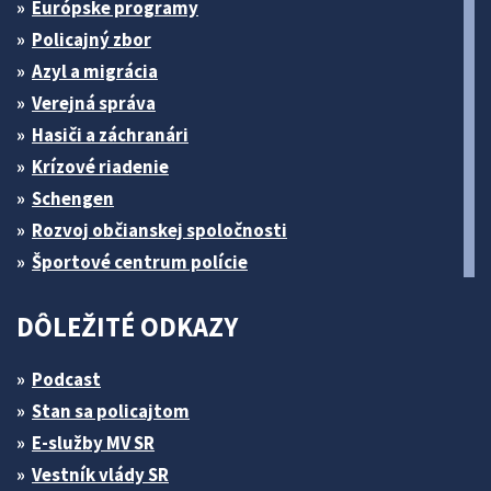
Európske programy
Policajný zbor
Azyl a migrácia
Verejná správa
Hasiči a záchranári
Krízové riadenie
Schengen
Rozvoj občianskej spoločnosti
Športové centrum polície
DÔLEŽITÉ ODKAZY
Podcast
Stan sa policajtom
E-služby MV SR
Vestník vlády SR