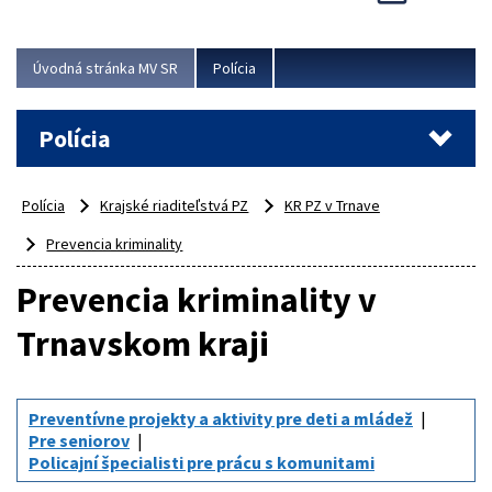
Viac
Úvodná stránka MV SR
Polícia
Polícia
Polícia
Krajské riaditeľstvá PZ
KR PZ v Trnave
Prevencia kriminality
Prevencia kriminality v
Trnavskom kraji
Preventívne projekty a aktivity pre deti a mládež
Pre seniorov
Policajní špecialisti pre prácu s komunitami