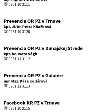
0961 10 2111
Prevencia OR PZ v Trnave
kpt. JUDr. Petra Kňažková
0961 10 3128
Prevencia OR PZ v Dunajskej Strede
kpt. bc. Iveta Végh
0961 11 3112
Prevencia OR PZ v Galante
mjr. Mgr. Dáša Kollárová
0961 12 3113
Facebook KR PZ v Trnave
0961 10 2115