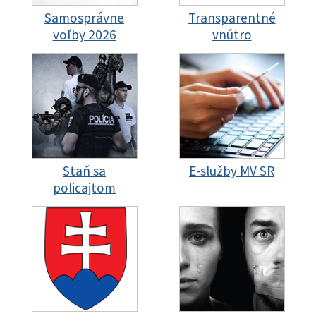
Samosprávne
Transparentné
voľby 2026
vnútro
Staň sa
E-služby MV SR
policajtom