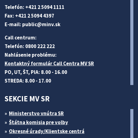
Telefón: +421 2 5094 1111
Fax: +421 2 5094 4397
E-mail:
public@minv
.sk
Call centrum:
Telefón: 0800 222 222
Nahlásenie problému:
Kontaktný formulár Call Centra MV SR
PO, UT, ŠT, PIA: 8.00 - 16.00
STREDA: 8.00 - 17.00
SEKCIE MV SR
Ministerstvo vnútra SR
Štátna komisia pre volby
Okresné úrady/Klientske centrá