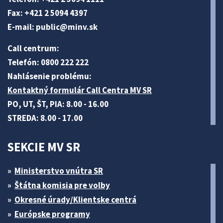
Fax: +421 2 5094 4397
E-mail:
public@minv
.sk
Call centrum:
Telefón: 0800 222 222
Nahlásenie problému:
Kontaktný formulár Call Centra MV SR
PO, UT, ŠT, PIA: 8.00 - 16.00
STREDA: 8.00 - 17.00
SEKCIE MV SR
Ministerstvo vnútra SR
Štátna komisia pre volby
Okresné úrady/Klientske centrá
Európske programy