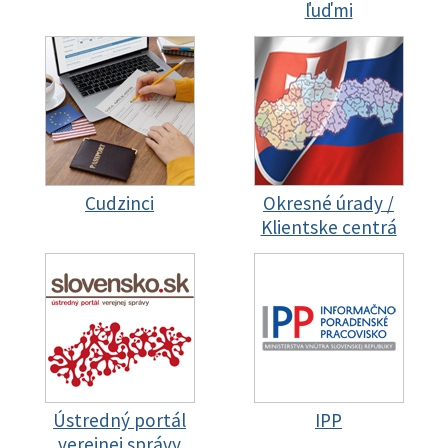
ľuďmi
Cudzinci
Okresné úrady /
Klientske centrá
Ústredný portál
IPP
verejnej správy