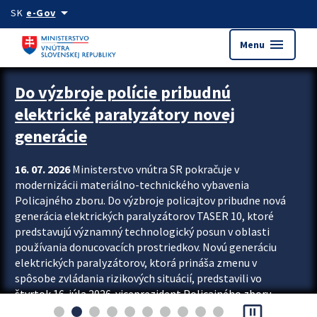
Preskocit na hlavný obsah
arrow_drop_down
SK
e-Gov
menu
Menu
Zastavit automatický posun upútavok
Do výzbroje polície pribudnú
elektrické paralyzátory novej
generácie
16. 07. 2026
Ministerstvo vnútra SR pokračuje v
modernizácii materiálno-technického vybavenia
Policajného zboru. Do výzbroje policajtov pribudne nová
generácia elektrických paralyzátorov TASER 10, ktoré
predstavujú významný technologický posun v oblasti
používania donucovacích prostriedkov. Novú generáciu
elektrických paralyzátorov, ktorá prináša zmenu v
spôsobe zvládania rizikových situácií, predstavili vo
štvrtok 16. júla 2026 viceprezident Policajného zboru
pause_presentation
Rastislav Polakovič a riaditeľ odboru výcviku...