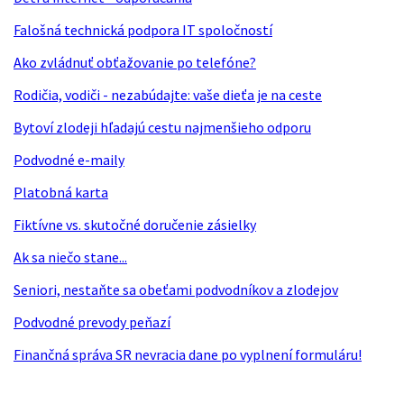
Falošná technická podpora IT spoločností
Ako zvládnuť obťažovanie po telefóne?
Rodičia, vodiči - nezabúdajte: vaše dieťa je na ceste
Bytoví zlodeji hľadajú cestu najmenšieho odporu
Podvodné e-maily
Platobná karta
Fiktívne vs. skutočné doručenie zásielky
Ak sa niečo stane...
Seniori, nestaňte sa obeťami podvodníkov a zlodejov
Podvodné prevody peňazí
Finančná správa SR nevracia dane po vyplnení formuláru!
ounter#4#0%%%