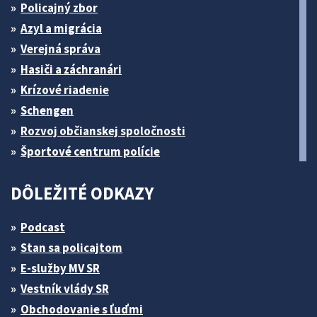
Policajný zbor
Azyl a migrácia
Verejná správa
Hasiči a záchranári
Krízové riadenie
Schengen
Rozvoj občianskej spoločnosti
Športové centrum polície
DÔLEŽITÉ ODKAZY
Podcast
Stan sa policajtom
E-služby MV SR
Vestník vlády SR
Obchodovanie s ľuďmi