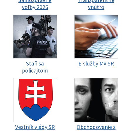
Samosprávne
Transparentné
voľby 2026
vnútro
Staň sa
E-služby MV SR
policajtom
Vestník vlády SR
Obchodovanie s