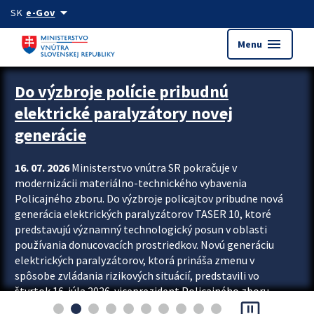
Preskocit na hlavný obsah
arrow_drop_down
SK
e-Gov
menu
Menu
Zastavit automatický posun upútavok
Do výzbroje polície pribudnú
elektrické paralyzátory novej
generácie
16. 07. 2026
Ministerstvo vnútra SR pokračuje v
modernizácii materiálno-technického vybavenia
Policajného zboru. Do výzbroje policajtov pribudne nová
generácia elektrických paralyzátorov TASER 10, ktoré
predstavujú významný technologický posun v oblasti
používania donucovacích prostriedkov. Novú generáciu
elektrických paralyzátorov, ktorá prináša zmenu v
spôsobe zvládania rizikových situácií, predstavili vo
štvrtok 16. júla 2026 viceprezident Policajného zboru
pause_presentation
Rastislav Polakovič a riaditeľ odboru výcviku...