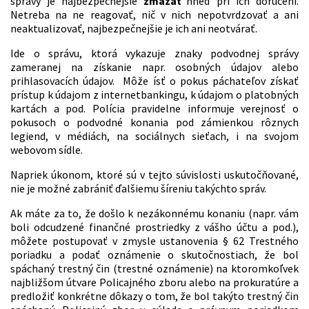
správy je najbezpečnejšie
zmazať
hneď pri ich doručení.
Netreba na ne reagovať, nič v nich nepotvrdzovať a ani
neaktualizovať, najbezpečnejšie je ich ani neotvárať.
Ide o správu, ktorá vykazuje znaky podvodnej správy
zameranej na získanie napr. osobných údajov alebo
prihlasovacích údajov. Môže ísť o pokus páchateľov získať
prístup k údajom z internetbankingu, k údajom o platobných
kartách a pod. Polícia pravidelne informuje verejnosť o
pokusoch o podvodné konania pod zámienkou rôznych
legiend, v médiách, na sociálnych sieťach, i na svojom
webovom sídle.
Napriek úkonom, ktoré sú v tejto súvislosti uskutočňované,
nie je možné zabrániť ďalšiemu šíreniu takýchto správ.
Ak máte za to, že došlo k nezákonnému konaniu (napr. vám
boli odcudzené finančné prostriedky z vášho účtu a pod.),
môžete postupovať v zmysle ustanovenia § 62 Trestného
poriadku a podať oznámenie o skutočnostiach, že bol
spáchaný trestný čin (trestné oznámenie) na ktoromkoľvek
najbližšom útvare Policajného zboru alebo na prokuratúre a
predložiť konkrétne dôkazy o tom, že bol takýto trestný čin