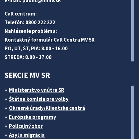
E-mail:
public@minv
.sk
Call centrum:
Telefón: 0800 222 222
Nahlásenie problému:
Kontaktný formulár Call Centra MV SR
PO, UT, ŠT, PIA: 8.00 - 16.00
STREDA: 8.00 - 17.00
SEKCIE MV SR
Ministerstvo vnútra SR
Štátna komisia pre volby
Okresné úrady/Klientske centrá
Európske programy
Policajný zbor
Azyl a migrácia