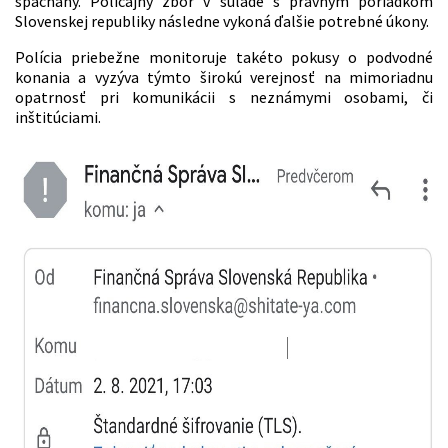
spáchaný. Policajný zbor v súlade s právnym poriadkom
Slovenskej republiky následne vykoná ďalšie potrebné úkony.
Polícia priebežne monitoruje takéto pokusy o podvodné
konania a vyzýva týmto širokú verejnosť na mimoriadnu
opatrnosť pri komunikácii s neznámymi osobami, či
inštitúciami.