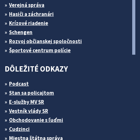
Verejná správa
Hasiči a záchranári
Krízové riadenie
Schengen
Rozvoj občianskej spoločnosti
Športové centrum polície
DÔLEŽITÉ ODKAZY
Podcast
Stan sa policajtom
E-služby MV SR
Vestník vlády SR
Obchodovanie s ľuďmi
Cudzinci
Miestna štátna správa