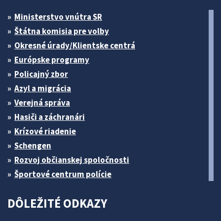
Ministerstvo vnútra SR
Štátna komisia pre volby
Okresné úrady/Klientske centrá
Európske programy
Policajný zbor
Azyl a migrácia
Verejná správa
Hasiči a záchranári
Krízové riadenie
Schengen
Rozvoj občianskej spoločnosti
Športové centrum polície
DÔLEŽITÉ ODKAZY