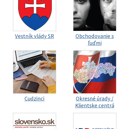
Vestník vlády SR
Obchodovanie s
ľuďmi
Cudzinci
Okresné úrady /
Klientske centrá