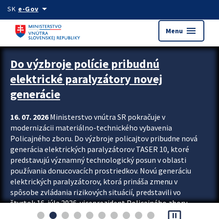
Preskocit na hlavný obsah
arrow_drop_down
SK
e-Gov
menu
Menu
Zastavit automatický posun upútavok
Do výzbroje polície pribudnú
elektrické paralyzátory novej
generácie
16. 07. 2026
Ministerstvo vnútra SR pokračuje v
modernizácii materiálno-technického vybavenia
Policajného zboru. Do výzbroje policajtov pribudne nová
generácia elektrických paralyzátorov TASER 10, ktoré
predstavujú významný technologický posun v oblasti
používania donucovacích prostriedkov. Novú generáciu
elektrických paralyzátorov, ktorá prináša zmenu v
spôsobe zvládania rizikových situácií, predstavili vo
štvrtok 16. júla 2026 viceprezident Policajného zboru
pause_presentation
Rastislav Polakovič a riaditeľ odboru výcviku...