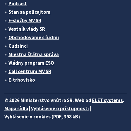
Podcast
Stan sa policajtom
E-služby MV SR
Vestník vlády SR
Obchodovanie s ľuďmi
Cudzinci
Miestna štátna správa
Vládny program ESO
Call centrum MV SR
E-trhovisko
© 2026 Ministerstvo vnútra SR. Web od
ELET systems
.
Mapa sídla
|
Vyhlásenie o prístupnosti
|
Vyhlásenie o cookies (PDF, 398 kB)