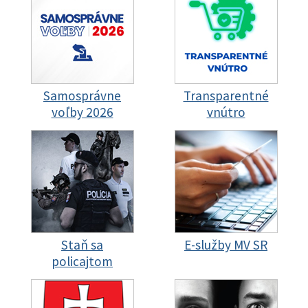
Samosprávne
Transparentné
voľby 2026
vnútro
Staň sa
E-služby MV SR
policajtom