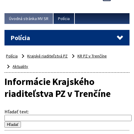
Viac
Úvodná stránka MV SR
Polícia
Polícia
Polícia
Krajské riaditeľstvá PZ
KR PZ v Trenčíne
Aktuality
Informácie Krajského
riaditeľstva PZ v Trenčíne
Hľadať text
: