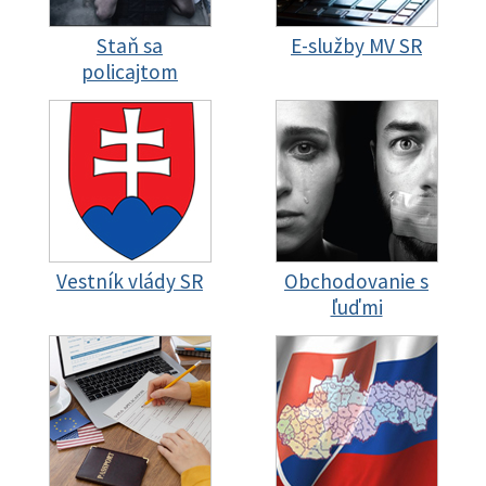
Staň sa
E-služby MV SR
policajtom
Vestník vlády SR
Obchodovanie s
ľuďmi