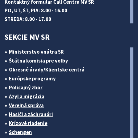
Kontaktný formulár Call Centra MV SR
PO, UT, ŠT, PIA: 8.00 - 16.00
STREDA: 8.00 - 17.00
SEKCIE MV SR
Ministerstvo vnútra SR
Štátna komisia pre volby
Okresné úrady/Klientske centrá
Európske programy
Policajný zbor
Azyl a migrácia
Verejná správa
Hasiči a záchranári
Krízové riadenie
Schengen