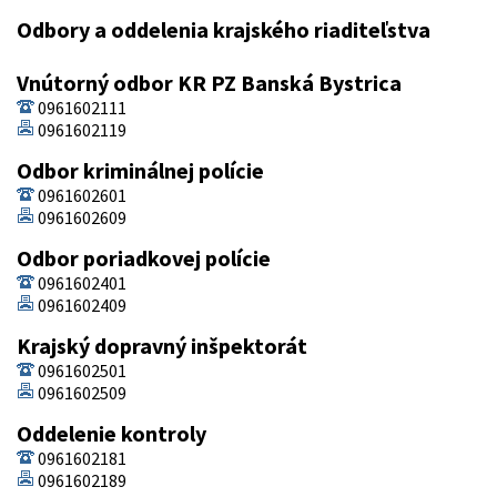
Odbory a oddelenia krajského riaditeľstva
Vnútorný odbor KR PZ Banská Bystrica
0961602111
0961602119
Odbor kriminálnej polície
0961602601
0961602609
Odbor poriadkovej polície
0961602401
0961602409
Krajský dopravný inšpektorát
0961602501
0961602509
Oddelenie kontroly
0961602181
0961602189