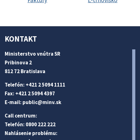
Faktúry
E-trhovisko
KONTAKT
Ministerstvo vnútra SR
Pribinova 2
812 72 Bratislava
Telefón: +421 2 5094 1111
Fax: +421 2 5094 4397
E-mail:
public@minv
.sk
Call centrum:
Telefón: 0800 222 222
Nahlásenie problému: