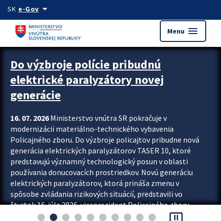
Preskocit na hlavný obsah
arrow_drop_down
SK
e-Gov
menu
Menu
Zastavit automatický posun upútavok
Do výzbroje polície pribudnú
elektrické paralyzátory novej
generácie
16. 07. 2026
Ministerstvo vnútra SR pokračuje v
modernizácii materiálno-technického vybavenia
Policajného zboru. Do výzbroje policajtov pribudne nová
generácia elektrických paralyzátorov TASER 10, ktoré
predstavujú významný technologický posun v oblasti
používania donucovacích prostriedkov. Novú generáciu
elektrických paralyzátorov, ktorá prináša zmenu v
spôsobe zvládania rizikových situácií, predstavili vo
štvrtok 16. júla 2026 viceprezident Policajného zboru
pause_presentation
Rastislav Polakovič a riaditeľ odboru výcviku...