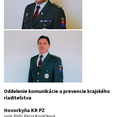
Oddelenie komunikácie a prevencie krajského
riaditeľstva
Hovorkyňa KR PZ
pplk. PhDr. Petra Kováčiková