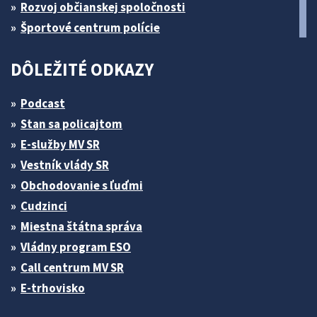
Rozvoj občianskej spoločnosti
Športové centrum polície
DÔLEŽITÉ ODKAZY
Podcast
Stan sa policajtom
E-služby MV SR
Vestník vlády SR
Obchodovanie s ľuďmi
Cudzinci
Miestna štátna správa
Vládny program ESO
Call centrum MV SR
E-trhovisko