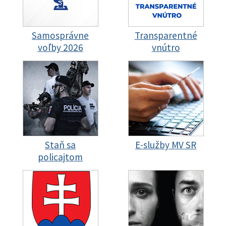
Samosprávne
Transparentné
voľby 2026
vnútro
Staň sa
E-služby MV SR
policajtom