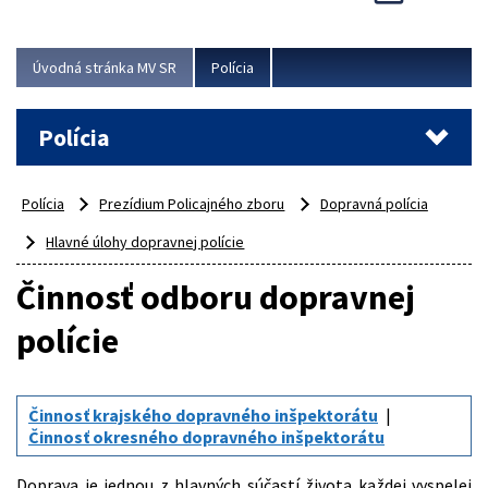
Viac
Úvodná stránka MV SR
Polícia
Polícia
Polícia
Prezídium Policajného zboru
Dopravná polícia
Hlavné úlohy dopravnej polície
Činnosť odboru dopravnej
polície
Činnosť krajského dopravného inšpektorátu
Činnosť okresného dopravného inšpektorátu
Doprava je jednou z hlavných súčastí života každej vyspelej