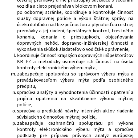
vozidla a tieto prejednáva v blokovom konaní.
po odbornej stránke, koordinuje a kontroluje činnosť
služby dopravnej polície a výkon štátnej správy na
úseku dohľadu nad bezpečnosťou a plynulosťou cestnej
premávky a jej riadení, špeciálnych kontrol, trestného
konania, konania o priestupkoch, objasňovania
dopravných nehôd, dopravno-inžinierskej činnosti a
vykonávania skúšok žiadateľov o vodičské oprávnenie,
koordinuje činnosť krajských dopravných inšpektorátov
KR PZ a metodicky usmerňuje ich činnosť na úseku
kontroly elektronického výberu mýta,
zabezpečuje spoluprácu so správcom výberu mýta a
prevádzkovateľom výberu mýta podľa osobitného
predpisu,
spracúva analýzy a vyhodnotenia účinnosti opatrení a
prijíma opatrenia na skvalitnenie výkonu mýtnej
polície,
spracúva a predkladá návrhy interných aktov riadenia
súvisiacich s činnosťou mýtnej polície,
zabezpečuje cezhraničnú spoluprácu pri výkone
kontroly elektronického výberu mýta a spracúva
podklady pre prípravu právnych analýz európskej