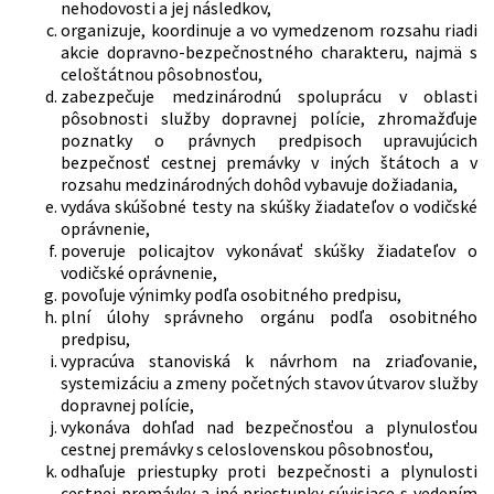
nehodovosti a jej následkov,
organizuje, koordinuje a vo vymedzenom rozsahu riadi
akcie dopravno-bezpečnostného charakteru, najmä s
celoštátnou pôsobnosťou,
zabezpečuje medzinárodnú spoluprácu v oblasti
pôsobnosti služby dopravnej polície, zhromažďuje
poznatky o právnych predpisoch upravujúcich
bezpečnosť cestnej premávky v iných štátoch a v
rozsahu medzinárodných dohôd vybavuje dožiadania,
vydáva skúšobné testy na skúšky žiadateľov o vodičské
oprávnenie,
poveruje policajtov vykonávať skúšky žiadateľov o
vodičské oprávnenie,
povoľuje výnimky podľa osobitného predpisu,
plní úlohy správneho orgánu podľa osobitného
predpisu,
vypracúva stanoviská k návrhom na zriaďovanie,
systemizáciu a zmeny početných stavov útvarov služby
dopravnej polície,
vykonáva dohľad nad bezpečnosťou a plynulosťou
cestnej premávky s celoslovenskou pôsobnosťou,
odhaľuje priestupky proti bezpečnosti a plynulosti
cestnej premávky a iné priestupky súvisiace s vedením