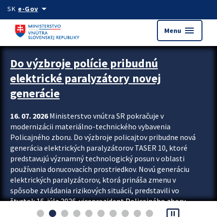
Preskocit na hlavný obsah
arrow_drop_down
SK
e-Gov
menu
Menu
Zastavit automatický posun upútavok
Do výzbroje polície pribudnú
elektrické paralyzátory novej
generácie
16. 07. 2026
Ministerstvo vnútra SR pokračuje v
modernizácii materiálno-technického vybavenia
Policajného zboru. Do výzbroje policajtov pribudne nová
generácia elektrických paralyzátorov TASER 10, ktoré
predstavujú významný technologický posun v oblasti
používania donucovacích prostriedkov. Novú generáciu
elektrických paralyzátorov, ktorá prináša zmenu v
spôsobe zvládania rizikových situácií, predstavili vo
štvrtok 16. júla 2026 viceprezident Policajného zboru
pause_presentation
Rastislav Polakovič a riaditeľ odboru výcviku...