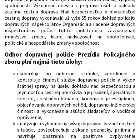
spoločnosti. Významné miesto v preprave osôb a nákladu
zaujíma cestná doprava. Nad bezpečnosťou a plynulosťou
cestnej dopravy vykonávajú už vyše 55 rokov dohľad policajti
dopravných inšpektorátov. Organizácia a riadenie dopravných
inšpektorátov počas tohto polstoročia zaznamenali
množstvo zmien, ktoré nadväzovali na spoločenské,
politické a hospodárske zmeny v spoločnosti.
Odbor dopravnej polície Prezídia Policajného
zboru plní najmä tieto úlohy:
usmerňuje po odbornej stránke, koordinuje a
kontroluje činnosť služby dopravnej polície a výkon
štátnej správy na úseku dohľadu nad bezpečnosťou a
plynulosťou cestnej premávky a jej riadení, špeciálnych
kontrol, trestného konania, konania o priestupkoch,
objasňovania dopravných nehôd, dopravno-inžinierskej
činnosti a vykonávania skúšok žiadateľov o vodičské
oprávnenie,
analyzuje a vyhodnocuje vývoj dopravno-bezpečnostnej
situácie, zovšeobecňuje získané poznatky, prijíma a
navrhuje opatrenia na pozitívne ovplyvnenie