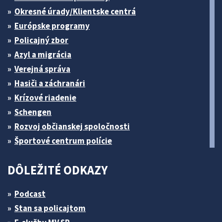
Okresné úrady/Klientske centrá
Európske programy
Policajný zbor
Azyl a migrácia
Verejná správa
Hasiči a záchranári
Krízové riadenie
Schengen
Rozvoj občianskej spoločnosti
Športové centrum polície
DÔLEŽITÉ ODKAZY
Podcast
Stan sa policajtom