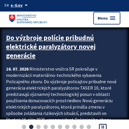
Preskocit na hlavný obsah
arrow_drop_down
SK
e-Gov
menu
Menu
Zastavit automatický posun upútavok
Do výzbroje polície pribudnú
elektrické paralyzátory novej
generácie
16. 07. 2026
Ministerstvo vnútra SR pokračuje v
modernizácii materiálno-technického vybavenia
Policajného zboru. Do výzbroje policajtov pribudne nová
generácia elektrických paralyzátorov TASER 10, ktoré
predstavujú významný technologický posun v oblasti
používania donucovacích prostriedkov. Novú generáciu
elektrických paralyzátorov, ktorá prináša zmenu v
spôsobe zvládania rizikových situácií, predstavili vo
štvrtok 16. júla 2026 viceprezident Policajného zboru
pause_presentation
Rastislav Polakovič a riaditeľ odboru výcviku...