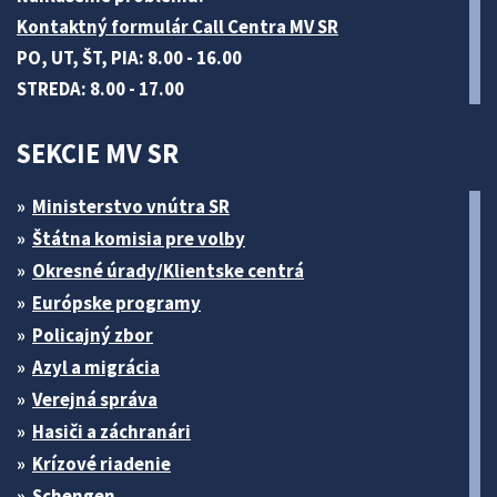
Kontaktný formulár Call Centra MV SR
PO, UT, ŠT, PIA: 8.00 - 16.00
STREDA: 8.00 - 17.00
SEKCIE MV SR
Ministerstvo vnútra SR
Štátna komisia pre volby
Okresné úrady/Klientske centrá
Európske programy
Policajný zbor
Azyl a migrácia
Verejná správa
Hasiči a záchranári
Krízové riadenie
Schengen