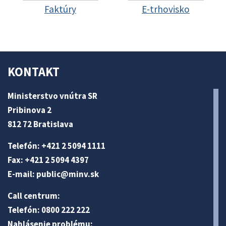
Faktúry
E-trhovisko
KONTAKT
Ministerstvo vnútra SR
Pribinova 2
812 72 Bratislava
Telefón: +421 2 5094 1111
Fax: +421 2 5094 4397
E-mail:
public@minv
.sk
Call centrum:
Telefón: 0800 222 222
Nahlásenie problému: