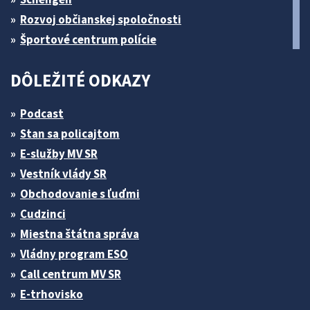
Rozvoj občianskej spoločnosti
Športové centrum polície
DÔLEŽITÉ ODKAZY
Podcast
Stan sa policajtom
E-služby MV SR
Vestník vlády SR
Obchodovanie s ľuďmi
Cudzinci
Miestna štátna správa
Vládny program ESO
Call centrum MV SR
E-trhovisko