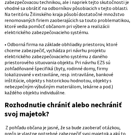
zabezpečovacou technikou, ale i napriek tejto skutočnosti je
vhodné sa obrátiť na odborníkov pôsobiacich v tejto oblasti.
Na teritóriu Žilinského kraja pôsobí dostatočné množstvo
renomovaných firiem zaoberajúcich sa touto problematikou,
ktoré vedia pomôcť občanom pri výbere a realizácii
elektrického zabezpečovacieho systému.
• Odborná firma na základe obhliadky priestorov, ktoré
chceme zabezpečiť, vychádza pri návrhu projektu
elektrického zabezpečovacieho systému z daného
priestorového situovania objektu. Pri návrhu EZS sú
zohľadňované špecifiká (byty, rodinné domy, firmy
lokalizované v extraviláne, resp. intraviláne, bankové
inštitúcie, objekty s historickou hodnotou, objekty s
nebezpečným výbušným materiálom, lekárne a pod.)
každého objektu individuálne.
Rozhodnutie chrániť alebo nechrániť
svoj majetok?
Z pohľadu občana je jasné, že sa bude zaoberať otázkou,
prečo je vlastne potrebné zabezpečiť svoj majetok a aký to