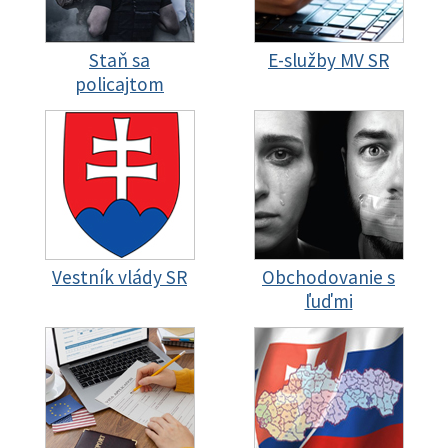
Staň sa
E-služby MV SR
policajtom
Vestník vlády SR
Obchodovanie s
ľuďmi