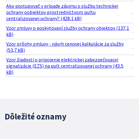
Ako postupovať v prípade záujmu o službu technickej
ochrany oobjektov prostredníctvom pultu
centralizovanej ochrany? (428,1 kB)
Vzor zmluvy o poskytovaní služby ochrany objektov (137,1
kB)
Vzor prílohy zmluvy - návrh cenovej kalkulácie za služby
(53,7 kB)
Vzor žiadosti o pripojenie elektrickej zabezpečovacej
signalizácie (EZS) na pult centralizovanej ochrany (43,5
kB)
Dôležité oznamy