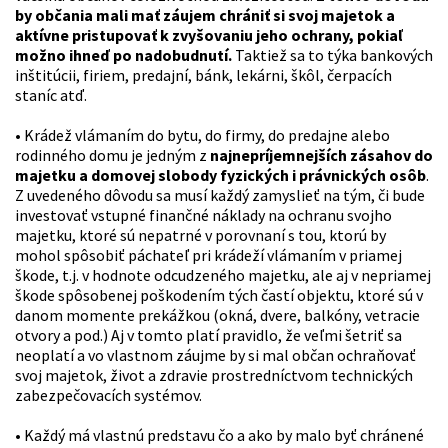
by občania mali mať záujem chrániť si svoj majetok a
aktívne pristupovať k zvyšovaniu jeho ochrany, pokiaľ
možno ihneď po nadobudnutí.
Taktiež sa to týka bankových
inštitúcii, firiem, predajní, bánk, lekárni, škôl, čerpacích
staníc atď.
• Krádež vlámaním do bytu, do firmy, do predajne alebo
rodinného domu je jedným z
najnepríjemnejších zásahov do
majetku a domovej slobody fyzických i právnických osôb
.
Z uvedeného dôvodu sa musí každý zamyslieť na tým, či bude
investovať vstupné finančné náklady na ochranu svojho
majetku, ktoré sú nepatrné v porovnaní s tou, ktorú by
mohol spôsobiť páchateľ pri krádeží vlámaním v priamej
škode, t.j. v hodnote odcudzeného majetku, ale aj v nepriamej
škode spôsobenej poškodením tých častí objektu, ktoré sú v
danom momente prekážkou (okná, dvere, balkóny, vetracie
otvory a pod.) Aj v tomto platí pravidlo, že veľmi šetriť sa
neoplatí a vo vlastnom záujme by si mal občan ochraňovať
svoj majetok, život a zdravie prostredníctvom technických
zabezpečovacích systémov.
• Každý má vlastnú predstavu čo a ako by malo byť chránené