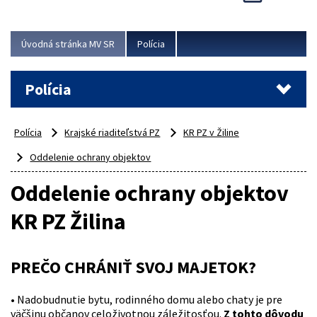
Viac
Úvodná stránka MV SR
Polícia
Polícia
Polícia
Krajské riaditeľstvá PZ
KR PZ v Žiline
Oddelenie ochrany objektov
Oddelenie ochrany objektov
KR PZ Žilina
PREČO CHRÁNIŤ SVOJ MAJETOK?
• Nadobudnutie bytu, rodinného domu alebo chaty je pre
väčšinu občanov celoživotnou záležitosťou.
Z tohto dôvodu