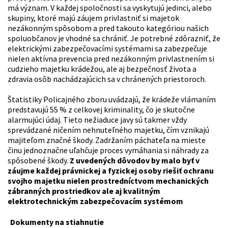
má význam. V každej spoločnosti sa vyskytujú jedinci, alebo
skupiny, ktoré majú záujem privlastniť si majetok
nezákonným spôsobom a pred takouto kategóriou našich
spoluobčanov je vhodné sa chrániť. Je potrebné zdôrazniť, že
elektrickými zabezpečovacími systémami sa zabezpečuje
nielen aktívna prevencia pred nezákonným privlastnením si
cudzieho majetku krádežou, ale aj bezpečnosť života a
zdravia osôb nachádzajúcich sa v chránených priestoroch.
Štatistiky Policajného zboru uvádzajú, že krádeže vlámaním
predstavujú 55 % z celkovej kriminality, čo je skutočne
alarmujúci údaj. Tieto nežiaduce javy sú takmer vždy
sprevádzané ničením nehnuteľného majetku, čím vznikajú
majiteľom značné škody. Zadržaním páchateľa na mieste
činu jednoznačne uľahčuje proces vymáhania si náhrady za
spôsobené škody.
Z uvedených dôvodov by malo byť v
záujme každej právnickej a fyzickej osoby riešiť ochranu
svojho majetku nielen prostredníctvom mechanických
zábranných prostriedkov ale aj kvalitným
elektrotechnickým zabezpečovacím systémom
Dokumenty na stiahnutie