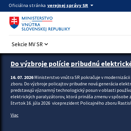
Preskocit na hlavný obsah
arrow_drop_down
verejnej správy SR
Oficiálna stránka
Sekcie MV SR
keyboard_arrow_down
Zastavit automatický posun upútavok
Do výzbroje polície pribudnú elektrick
16. 07. 2026
Ministerstvo vnútra SR pokračuje v modernizáci
zboru. Do výzbroje policajtov pribudne nová generácia elekt
predstavujú významný technologický posun v oblasti použív
elektrických paralyzátorov, ktorá prináša zmenu v spôsobe zvl
štvrtok 16. júla 2026 viceprezident Policajného zboru Rastisla
Viac