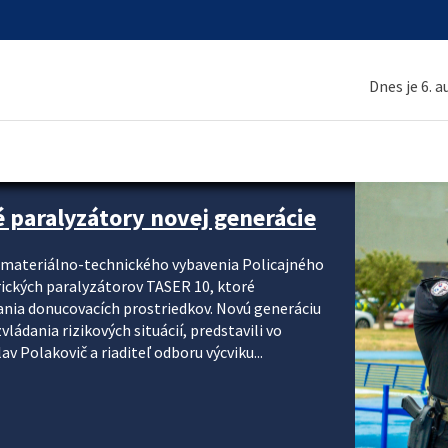
Dnes je 6. 
é paralyzátory novej generácie
i materiálno-technického vybavenia Policajného
rických paralyzátorov TASER 10, ktoré
ania donucovacích prostriedkov. Novú generáciu
ádania rizikových situácií, predstavili vo
v Polakovič a riaditeľ odboru výcviku...