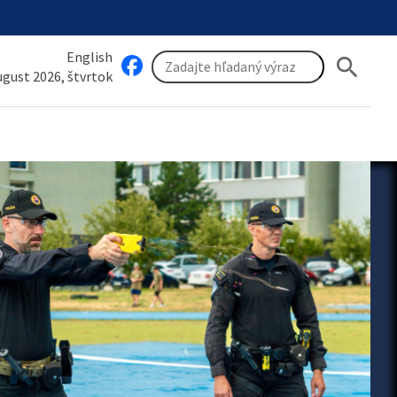
English
search
august 2026, štvrtok