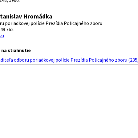
148, 59067
 Stanislav Hromádka
ru poriadkovej polície Prezídia Policajného zboru
49 762
vu
na stiahnutie
aditeľa odboru poriadkovej polície Prezídia Policajného zboru (235