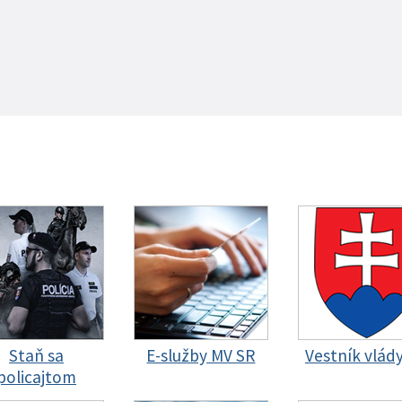
Staň sa
E-služby MV SR
Vestník vlád
policajtom