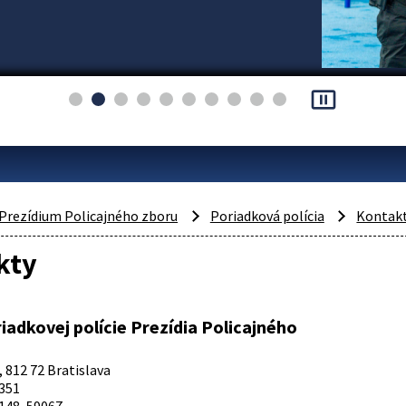
pause_presentation
Prezídium Policajného zboru
Poriadková polícia
Kontak
kty
iadkovej polície Prezídia Policajného
 812 72 Bratislava
351