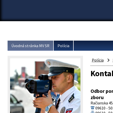
Úvodná stránka MV SR
Polícia
Polícia
Konta
Odbor por
zboru
Račianska 45,
09610 - 50