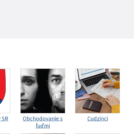
y SR
Obchodovanie s
Cudzinci
ľuďmi