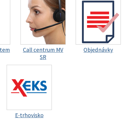
stem
Call centrum MV
Objednávky
SR
E-trhovisko