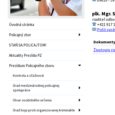
09610 - 59
plk. Mgr.
riaditeľ odbo
+421 917 1
Úvodná stránka
Pošli sprá
Policajný zbor
Dokumenty 
STAŇ SA POLICAJTOM!
Životopis ri
Aktuality Prezídia PZ
Prezídium Policajného zboru
Kontrola a sťažnosti
Úrad medzinárodnej policajnej
spolupráce
Útvar osobitného určenia
Úrad boja proti organizovanej kriminalite