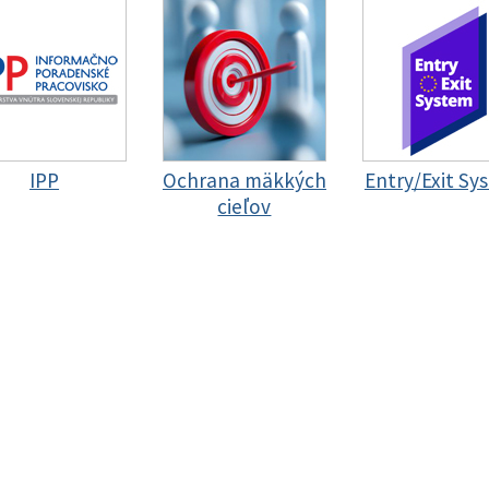
IPP
Ochrana mäkkých
Entry/Exit Sy
cieľov