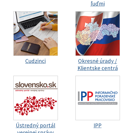
ľuďmi
Cudzinci
Okresné úrady /
Klientske centrá
Ústredný portál
IPP
verejnej správy