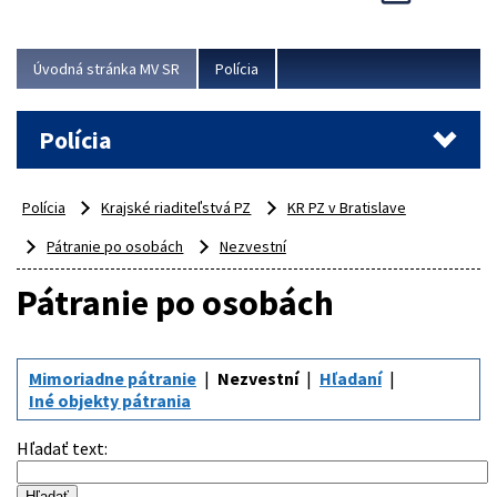
Viac
Úvodná stránka MV SR
Polícia
Polícia
Polícia
Krajské riaditeľstvá PZ
KR PZ v Bratislave
Pátranie po osobách
Nezvestní
Pátranie po osobách
Mimoriadne pátranie
Nezvestní
Hľadaní
Iné objekty pátrania
Hľadať text
: