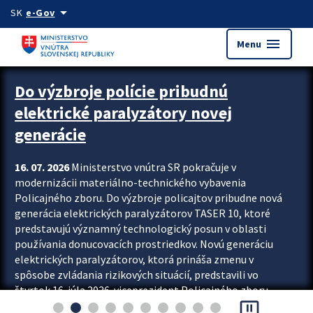
Preskocit na hlavný obsah
arrow_drop_down
SK
e-Gov
menu
Menu
Zastavit automatický posun upútavok
Do výzbroje polície pribudnú
elektrické paralyzátory novej
generácie
16. 07. 2026
Ministerstvo vnútra SR pokračuje v
modernizácii materiálno-technického vybavenia
Policajného zboru. Do výzbroje policajtov pribudne nová
generácia elektrických paralyzátorov TASER 10, ktoré
predstavujú významný technologický posun v oblasti
používania donucovacích prostriedkov. Novú generáciu
elektrických paralyzátorov, ktorá prináša zmenu v
spôsobe zvládania rizikových situácií, predstavili vo
štvrtok 16. júla 2026 viceprezident Policajného zboru
pause_presentation
Rastislav Polakovič a riaditeľ odboru výcviku...