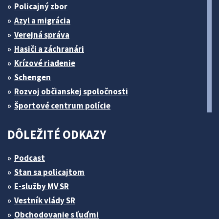
Policajný zbor
Azyl a migrácia
Verejná správa
Hasiči a záchranári
Krízové riadenie
Schengen
Rozvoj občianskej spoločnosti
Športové centrum polície
DÔLEŽITÉ ODKAZY
Podcast
Stan sa policajtom
E-služby MV SR
Vestník vlády SR
Obchodovanie s ľuďmi