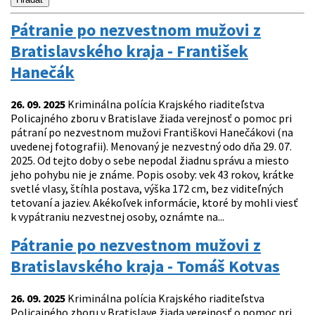
Pátranie po nezvestnom mužovi z
Bratislavského kraja - František
Hanečák
26. 09. 2025
Kriminálna polícia Krajského riaditeľstva
Policajného zboru v Bratislave žiada verejnosť o pomoc pri
pátraní po nezvestnom mužovi Františkovi Hanečákovi (na
uvedenej fotografii). Menovaný je nezvestný odo dňa 29. 07.
2025. Od tejto doby o sebe nepodal žiadnu správu a miesto
jeho pohybu nie je známe. Popis osoby: vek 43 rokov, krátke
svetlé vlasy, štíhla postava, výška 172 cm, bez viditeľných
tetovaní a jaziev. Akékoľvek informácie, ktoré by mohli viesť
k vypátraniu nezvestnej osoby, oznámte na...
Pátranie po nezvestnom mužovi z
Bratislavského kraja - Tomáš Kotvas
26. 09. 2025
Kriminálna polícia Krajského riaditeľstva
Policajného zboru v Bratislave žiada verejnosť o pomoc pri