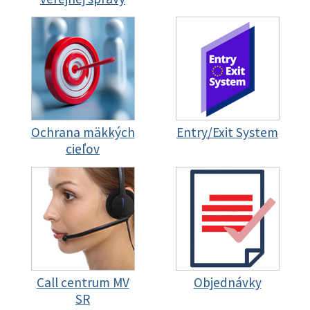
Ochrana mäkkých
Entry/Exit System
cieľov
Call centrum MV
Objednávky
SR