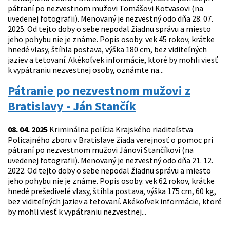
pátraní po nezvestnom mužovi Tomášovi Kotvasovi (na
uvedenej fotografii). Menovaný je nezvestný odo dňa 28. 07.
2025. Od tejto doby o sebe nepodal žiadnu správu a miesto
jeho pohybu nie je známe. Popis osoby: vek 45 rokov, krátke
hnedé vlasy, štíhla postava, výška 180 cm, bez viditeľných
jaziev a tetovaní. Akékoľvek informácie, ktoré by mohli viesť
k vypátraniu nezvestnej osoby, oznámte na...
Pátranie po nezvestnom mužovi z
Bratislavy - Ján Stančík
08. 04. 2025
Kriminálna polícia Krajského riaditeľstva
Policajného zboru v Bratislave žiada verejnosť o pomoc pri
pátraní po nezvestnom mužovi Jánovi Stančíkovi (na
uvedenej fotografii). Menovaný je nezvestný odo dňa 21. 12.
2022. Od tejto doby o sebe nepodal žiadnu správu a miesto
jeho pohybu nie je známe. Popis osoby: vek 62 rokov, krátke
hnedé prešedivelé vlasy, štíhla postava, výška 175 cm, 60 kg,
bez viditeľných jaziev a tetovaní. Akékoľvek informácie, ktoré
by mohli viesť k vypátraniu nezvestnej...