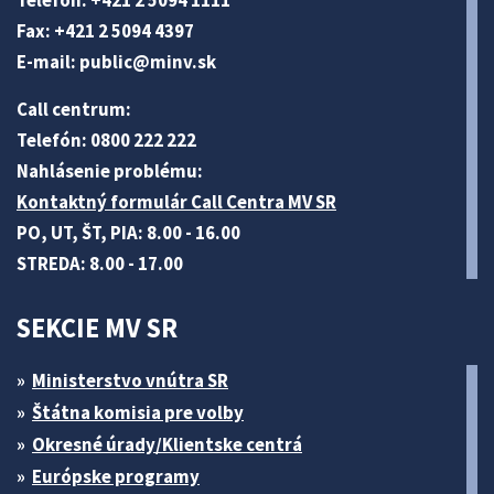
Telefón: +421 2 5094 1111
Fax: +421 2 5094 4397
E-mail:
public@minv
.sk
Call centrum:
Telefón: 0800 222 222
Nahlásenie problému:
Kontaktný formulár Call Centra MV SR
PO, UT, ŠT, PIA: 8.00 - 16.00
STREDA: 8.00 - 17.00
SEKCIE MV SR
Ministerstvo vnútra SR
Štátna komisia pre volby
Okresné úrady/Klientske centrá
Európske programy