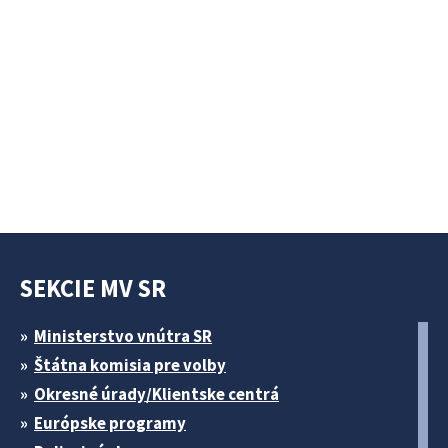
SEKCIE MV SR
Ministerstvo vnútra SR
Štátna komisia pre volby
Okresné úrady/Klientske centrá
Európske programy