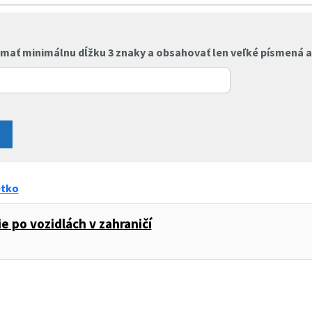
mať minimálnu dĺžku 3 znaky a obsahovať len veľké písmená a 
etko
ie po vozidlách v zahraničí