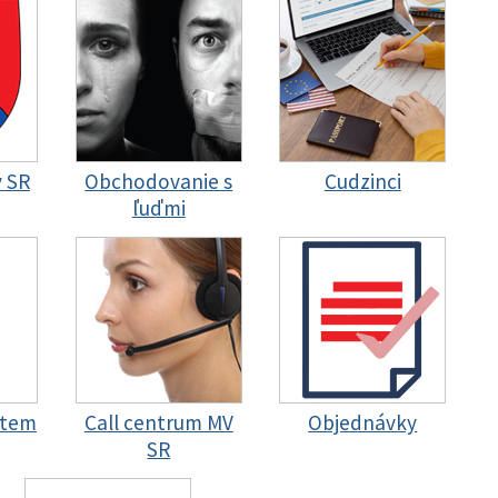
y SR
Obchodovanie s
Cudzinci
ľuďmi
stem
Call centrum MV
Objednávky
SR