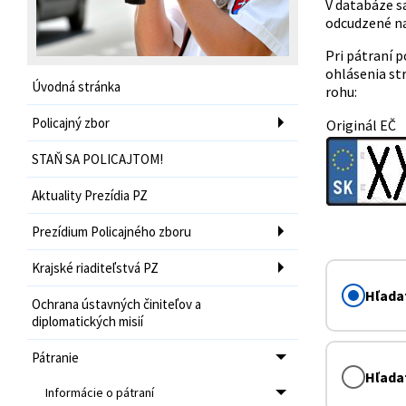
V databáze s
odcudzené na
Pri pátraní p
ohlásenia st
Úvodná stránka
rohu:
Policajný zbor
Originál EČ
STAŇ SA POLICAJTOM!
Aktuality Prezídia PZ
Prezídium Policajného zboru
Krajské riaditeľstvá PZ
Hľadať
Ochrana ústavných činiteľov a
diplomatických misií
Pátranie
Hľada
Informácie o pátraní