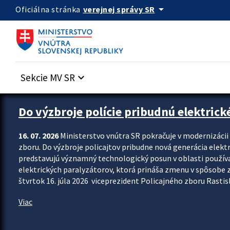
Preskocit na hlavný obsah
arrow_drop_down
verejnej správy SR
Oficiálna stránka
Sekcie MV SR
keyboard_arrow_down
Zastavit automatický posun upútavok
Do výzbroje polície pribudnú elektrick
16. 07. 2026
Ministerstvo vnútra SR pokračuje v modernizáci
zboru. Do výzbroje policajtov pribudne nová generácia elekt
predstavujú významný technologický posun v oblasti použív
elektrických paralyzátorov, ktorá prináša zmenu v spôsobe zvl
štvrtok 16. júla 2026 viceprezident Policajného zboru Rastisla
Viac