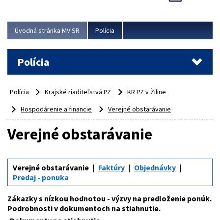
Viac
Úvodná stránka MV SR
Polícia
Polícia
Polícia
Krajské riaditeľstvá PZ
KR PZ v Žiline
Hospodárenie a financie
Verejné obstarávanie
Verejné obstarávanie
Verejné obstarávanie
Faktúry
Objednávky
Predaj - ponuka
Zákazky s nízkou hodnotou - výzvy na predloženie ponúk.
Podrobnosti v dokumentoch na stiahnutie.