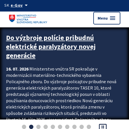
Preskocit na hlavný obsah
arrow_drop_down
SK
e-Gov
menu
Menu
Zastavit automatický posun upútavok
Do výzbroje polície pribudnú
elektrické paralyzátory novej
generácie
16. 07. 2026
Ministerstvo vnútra SR pokračuje v
modernizácii materiálno-technického vybavenia
Policajného zboru. Do výzbroje policajtov pribudne nová
generácia elektrických paralyzátorov TASER 10, ktoré
predstavujú významný technologický posun v oblasti
používania donucovacích prostriedkov. Novú generáciu
elektrických paralyzátorov, ktorá prináša zmenu v
spôsobe zvládania rizikových situácií, predstavili vo
štvrtok 16. júla 2026 viceprezident Policajného zboru
pause_presentation
Rastislav Polakovič a riaditeľ odboru výcviku...