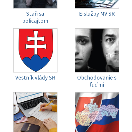
Staň sa
E-služby MV SR
policajtom
Vestník vlády SR
Obchodovanie s
ľuďmi