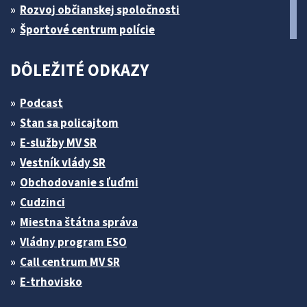
Rozvoj občianskej spoločnosti
Športové centrum polície
DÔLEŽITÉ ODKAZY
Podcast
Stan sa policajtom
E-služby MV SR
Vestník vlády SR
Obchodovanie s ľuďmi
Cudzinci
Miestna štátna správa
Vládny program ESO
Call centrum MV SR
E-trhovisko