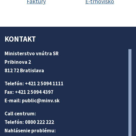
Faktúry
E-trhovisko
KONTAKT
Ministerstvo vnútra SR
Pribinova 2
812 72 Bratislava
Telefón: +421 2 5094 1111
Fax: +421 2 5094 4397
E-mail:
public@minv
.sk
Call centrum:
Telefón: 0800 222 222
Nahlásenie problému: