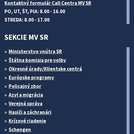
Kontaktný formulár Call Centra MV SR
PO, UT, ŠT, PIA: 8.00 - 16.00
STREDA: 8.00 - 17.00
SEKCIE MV SR
Ministerstvo vnútra SR
Štátna komisia pre volby
Okresné úrady/Klientske centrá
Európske programy
Policajný zbor
Azyl a migrácia
Verejná správa
Hasiči a záchranári
Krízové riadenie
Schengen