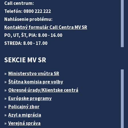
Call centrum:
Telefón: 0800 222 222
Nahlásenie problému:
Kontaktný formulár Call Centra MV SR
PO, UT, ŠT, PIA: 8.00 - 16.00
STREDA: 8.00 - 17.00
SEKCIE MV SR
Ministerstvo vnútra SR
Štátna komisia pre volby
Okresné úrady/Klientske centrá
Európske programy
Policajný zbor
Azyl a migrácia
Verejná správa