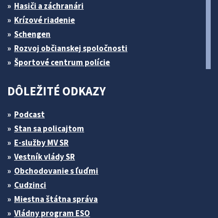
Hasiči a záchranári
Krízové riadenie
Schengen
Rozvoj občianskej spoločnosti
Športové centrum polície
DÔLEŽITÉ ODKAZY
Podcast
Stan sa policajtom
E-služby MV SR
Vestník vlády SR
Obchodovanie s ľuďmi
Cudzinci
Miestna štátna správa
Vládny program ESO