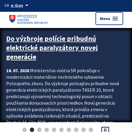
Preskocit na hlavný obsah
arrow_drop_down
SK
e-Gov
menu
Menu
Zastavit automatický posun upútavok
Do výzbroje polície pribudnú
elektrické paralyzátory novej
generácie
16. 07. 2026
Ministerstvo vnútra SR pokračuje v
modernizácii materiálno-technického vybavenia
Policajného zboru. Do výzbroje policajtov pribudne nová
generácia elektrických paralyzátorov TASER 10, ktoré
predstavujú významný technologický posun v oblasti
používania donucovacích prostriedkov. Novú generáciu
elektrických paralyzátorov, ktorá prináša zmenu v
spôsobe zvládania rizikových situácií, predstavili vo
štvrtok 16. júla 2026 viceprezident Policajného zboru
pause_presentation
Rastislav Polakovič a riaditeľ odboru výcviku...