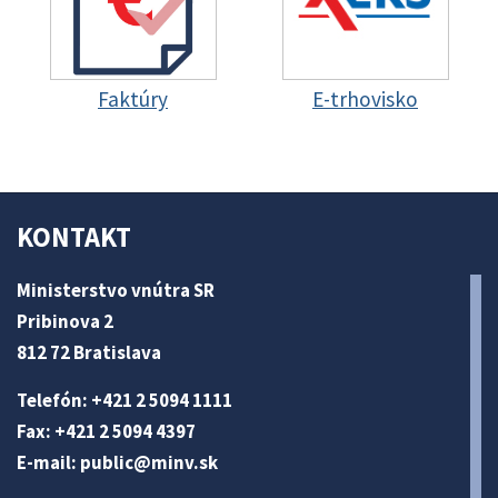
Faktúry
E-trhovisko
KONTAKT
Ministerstvo vnútra SR
Pribinova 2
812 72 Bratislava
Telefón: +421 2 5094 1111
Fax: +421 2 5094 4397
E-mail:
public@minv
.sk