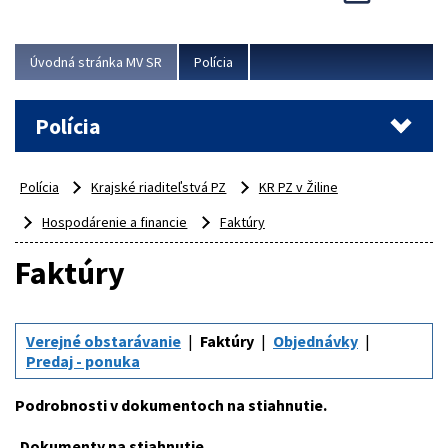
Viac
Úvodná stránka MV SR
Polícia
Polícia
Polícia
Krajské riaditeľstvá PZ
KR PZ v Žiline
Hospodárenie a financie
Faktúry
Faktúry
Verejné obstarávanie
Faktúry
Objednávky
Predaj - ponuka
Podrobnosti v dokumentoch na stiahnutie.
Dokumenty na stiahnutie