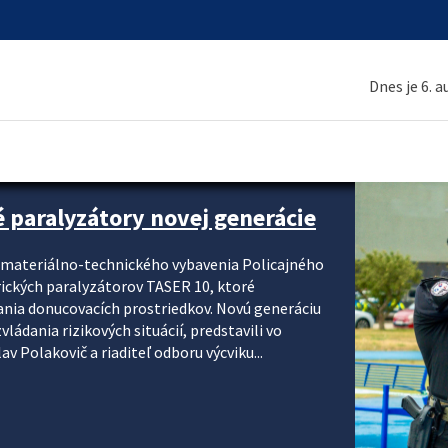
Dnes je 6. 
é paralyzátory novej generácie
i materiálno-technického vybavenia Policajného
rických paralyzátorov TASER 10, ktoré
ania donucovacích prostriedkov. Novú generáciu
ádania rizikových situácií, predstavili vo
v Polakovič a riaditeľ odboru výcviku...