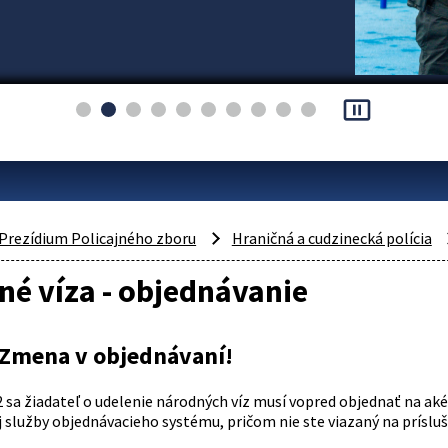
pause_presentation
Prezídium Policajného zboru
Hraničná a cudzinecká polícia
é víza - objednávanie
Zmena v objednávaní!
2 sa žiadateľ o udelenie národných víz musí vopred objednať na ak
j služby objednávacieho systému, pričom nie ste viazaný na prísluš