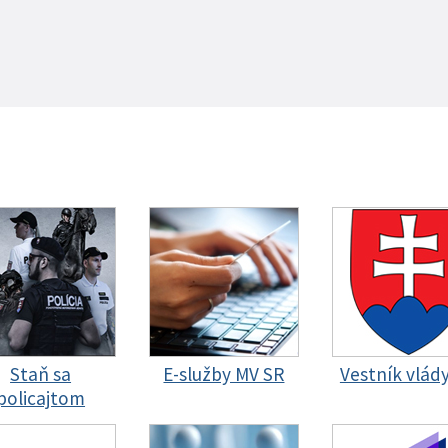
Staň sa
E-služby MV SR
Vestník vlád
policajtom