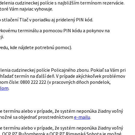
elenia cudzineckej polície s najbližším termínom rezervácie.
toré Vám najviac vyhovuje.
tlačení Tlač v poriadku aj pridelený PIN kód.
dotykovému terminálu a pomocou PIN kódu a pokynov na
i.
ovedu, kde nájdete potrebnú pomoc).
lenia cudzineckej polície Policajného zboru. Pokiaľ sa Vám pri
vyhľadať termín na ďalší deň. V prípade akýchkoľvek problémov
nom čísle: 0800 222 222 (v pracovných dňoch pondelok,
ilom
.
e termínu alebo v prípade, že systém neponúka žiadny voľný
 možné sa objednať prostredníctvom
e-mailu
.
e termínu alebo v prípade, že systém neponúka žiadny voľný
čín, OCP PZ Ružomberok a OCP PZ Rimavská Sobota je možné