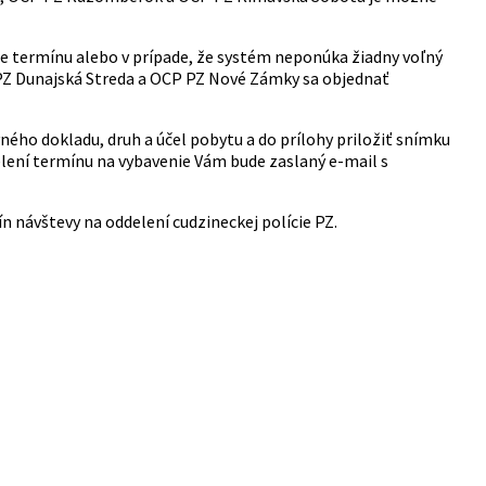
e termínu alebo v prípade, že systém neponúka žiadny voľný
 PZ Dunajská Streda a OCP PZ Nové Zámky sa objednať
ného dokladu, druh a účel pobytu a do prílohy priložiť snímku
elení termínu na vybavenie Vám bude zaslaný e-mail s
n návštevy na oddelení cudzineckej polície PZ.