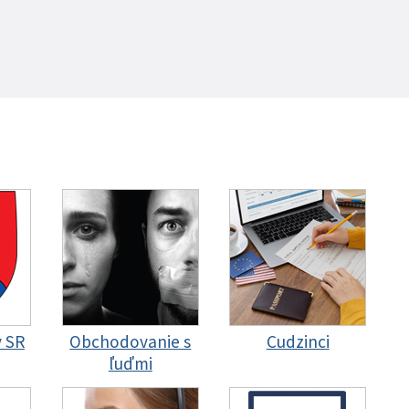
y SR
Obchodovanie s
Cudzinci
ľuďmi