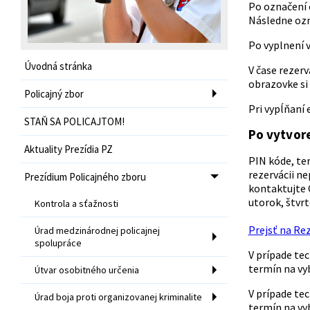
Po označení 
Následne ozna
Po vyplnení v
Úvodná stránka
V čase rezer
obrazovke si 
Policajný zbor
Pri vypĺňaní 
STAŇ SA POLICAJTOM!
Po vytvore
Aktuality Prezídia PZ
PIN kóde, ter
rezervácii n
Prezídium Policajného zboru
kontaktujte 
utorok, štvrt
Kontrola a sťažnosti
Prejsť na Re
Úrad medzinárodnej policajnej
spolupráce
V prípade te
termín na vy
Útvar osobitného určenia
V prípade te
Úrad boja proti organizovanej kriminalite
termín na vy