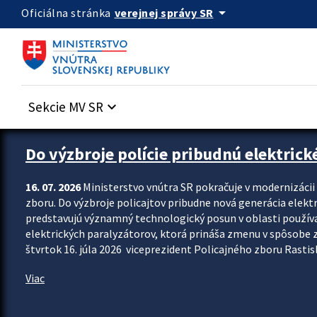
Preskocit na hlavný obsah
arrow_drop_down
verejnej správy SR
Oficiálna stránka
Sekcie MV SR
keyboard_arrow_down
Zastavit automatický posun upútavok
Do výzbroje polície pribudnú elektrick
16. 07. 2026
Ministerstvo vnútra SR pokračuje v modernizáci
zboru. Do výzbroje policajtov pribudne nová generácia elekt
predstavujú významný technologický posun v oblasti použív
elektrických paralyzátorov, ktorá prináša zmenu v spôsobe zvl
štvrtok 16. júla 2026 viceprezident Policajného zboru Rastisla
Viac