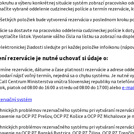
okruhu a výberu konkrétnej situácie systém zobrazí pracovisko odd
číte vybrané oddelenie cudzineckej polície a termín rezervácie, k
šetkých položiek bude vytvorená rezervácia v poslednom kroku po s
vácie sa dostavte na pracovisko oddelenia cudzineckej polície k 
vytlačíte lístok. Vyvolanie vášho čísla na lístku sa zobrazí na displej
elektronickej žiadosti sledujte pri každej položke infoikonu (náp
ní rezervácie je nutné uchovať si údaje o:
míne rezervácie, dátume a čase platnosti rezervácie a adrese odde
epodarí nájsť voľný termín, nejedná sa o chybu systému. Je nutné 
Call Centrum Ministerstva vnútra Slovenskej republiky na telefón
ok, piatok od 08:00 do 16:00 a stredu od 08:00 do 17:00) alebo
e-ma
zervačný systém
chnických problémov rezervačného systému pri vytváraní rezerváci
bavenie na OCP PZ Prešov, OCP PZ Košice a OCP PZ Michalovce je
chnických problémov rezervačného systému pri vytváraní rezerváci
bavenie na OCP PZ Banská Bystrica, OCP PZ Žilina, OCP PZ Tren