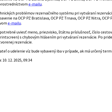
 prostredníctvom
e-mailu
.
chnických problémov rezervačného systému pri vytváraní rezerváci
bavenie na OCP PZ Bratislava, OCP PZ Trnava, OCP PZ Nitra, OCP
tvom
e-mailu
.
potrebné uviesť meno, priezvisko, štátnu príslušnosť, číslo cestov
rintscreen) s chybovým hlásením pri vytváraní rezervácie. Po prid
orenej rezervácie.
teľ o udelenie víz bude vybavený iba v prípade, ak má určený termí
 10. 12. 2025, 09:34