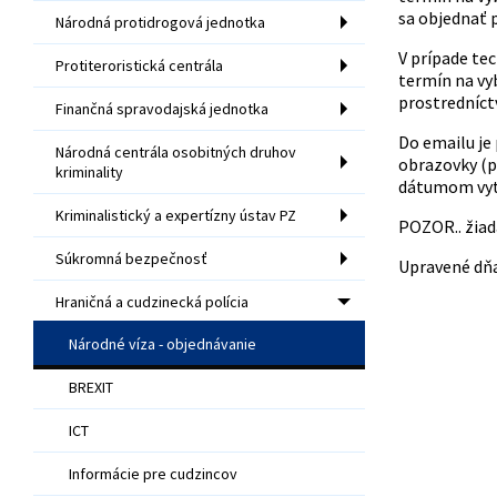
sa objednať
Národná protidrogová jednotka
V prípade te
Protiteroristická centrála
termín na vy
prostredníc
Finančná spravodajská jednotka
Do emailu je 
Národná centrála osobitných druhov
obrazovky (p
kriminality
dátumom vytv
Kriminalistický a expertízny ústav PZ
POZOR.. žiada
Súkromná bezpečnosť
Upravené dňa:
Hraničná a cudzinecká polícia
Národné víza - objednávanie
BREXIT
ICT
Informácie pre cudzincov