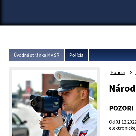
Úvodná stránka MV SR
Polícia
Polícia
Národn
POZOR! 
Od 01.12.202
elektronicke