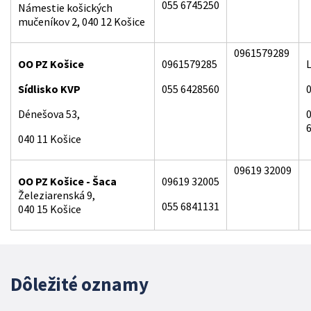
055 6745250
Námestie košických
mučeníkov 2, 040 12 Košice
0961579289
OO PZ Košice
0961579285
L
Sídlisko KVP
055 6428560
Dénešova 53,
040 11 Košice
09619 32009
OO PZ Košice - Šaca
09619 32005
Železiarenská 9,
055 6841131
040 15 Košice
Dôležité oznamy