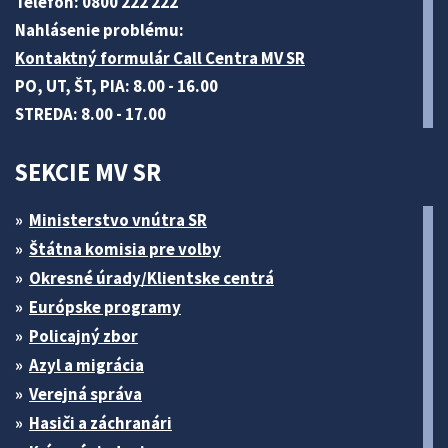
Telefón: 0800 222 222
Nahlásenie problému:
Kontaktný formulár Call Centra MV SR
PO, UT, ŠT, PIA: 8.00 - 16.00
STREDA: 8.00 - 17.00
SEKCIE MV SR
Ministerstvo vnútra SR
Štátna komisia pre volby
Okresné úrady/Klientske centrá
Európske programy
Policajný zbor
Azyl a migrácia
Verejná správa
Hasiči a záchranári