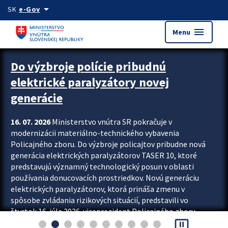
Preskocit na hlavný obsah
arrow_drop_down
SK
e-Gov
menu
Menu
Zastavit automatický posun upútavok
Do výzbroje polície pribudnú
elektrické paralyzátory novej
generácie
16. 07. 2026
Ministerstvo vnútra SR pokračuje v
modernizácii materiálno-technického vybavenia
Policajného zboru. Do výzbroje policajtov pribudne nová
generácia elektrických paralyzátorov TASER 10, ktoré
predstavujú významný technologický posun v oblasti
používania donucovacích prostriedkov. Novú generáciu
elektrických paralyzátorov, ktorá prináša zmenu v
spôsobe zvládania rizikových situácií, predstavili vo
štvrtok 16. júla 2026 viceprezident Policajného zboru
pause_presentation
Rastislav Polakovič a riaditeľ odboru výcviku...