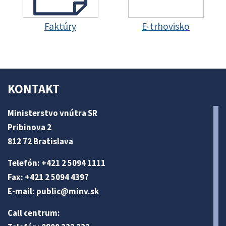
Faktúry
E-trhovisko
KONTAKT
Ministerstvo vnútra SR
Pribinova 2
812 72 Bratislava
Telefón: +421 2 5094 1111
Fax: +421 2 5094 4397
E-mail:
public@minv
.sk
Call centrum: