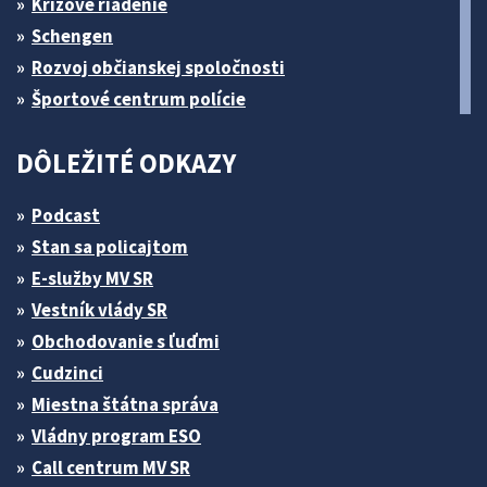
Krízové riadenie
Schengen
Rozvoj občianskej spoločnosti
Športové centrum polície
DÔLEŽITÉ ODKAZY
Podcast
Stan sa policajtom
E-služby MV SR
Vestník vlády SR
Obchodovanie s ľuďmi
Cudzinci
Miestna štátna správa
Vládny program ESO
Call centrum MV SR