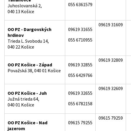
055 6361579
Juhoslovanská 2,
040 13 Košice
09619 31609
OO PZ - Dargovských
09619 31655
hrdinov
055 6710955
Trieda L. Svobodu 14,
040 22 Košice
09619 32809
OO PZ Košice - Západ
09619 32855
Považská 38, 040 01 Košice
055 6429766
09619 32609
OO PZ Košice - Juh
09619 32655
Južná trieda 64,
055 6782158
040 01 Košice
09615 79259
OO PZ Košice - Nad
09615 79255
jazerom