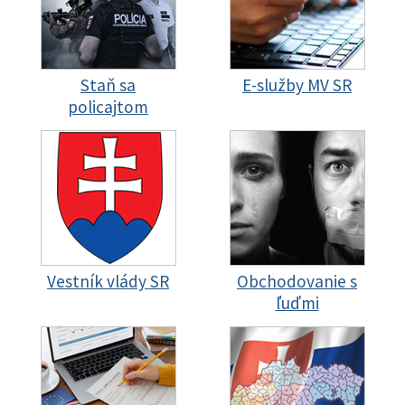
Staň sa
E-služby MV SR
policajtom
Vestník vlády SR
Obchodovanie s
ľuďmi