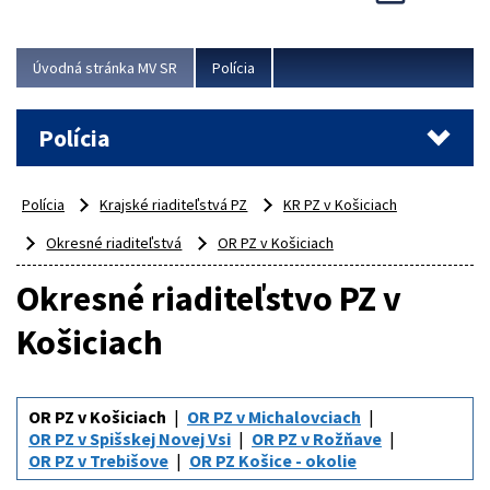
Viac
Úvodná stránka MV SR
Polícia
Polícia
Polícia
Krajské riaditeľstvá PZ
KR PZ v Košiciach
Okresné riaditeľstvá
OR PZ v Košiciach
Okresné riaditeľstvo PZ v
Košiciach
OR PZ v Košiciach
OR PZ v Michalovciach
OR PZ v Spišskej Novej Vsi
OR PZ v Rožňave
OR PZ v Trebišove
OR PZ Košice - okolie