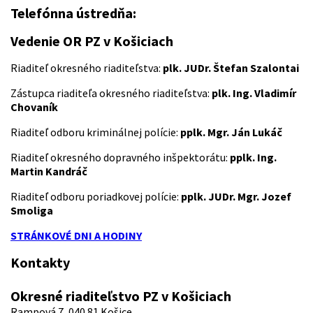
Telefónna ústredňa:
09619 11111
Vedenie OR PZ v Košiciach
Riaditeľ okresného riaditeľstva:
plk. JUDr. Štefan Szalontai
Zástupca riaditeľa okresného riaditeľstva:
plk. Ing. Vladimír
Chovaník
Riaditeľ odboru kriminálnej polície:
pplk. Mgr. Ján Lukáč
Riaditeľ okresného dopravného inšpektorátu:
pplk. Ing.
Martin Kandráč
Riaditeľ odboru poriadkovej polície:
pplk. JUDr. Mgr. Jozef
Smoliga
STRÁNKOVÉ DNI A HODINY
Kontakty
Okresné riaditeľstvo PZ v Košiciach
Rampová 7, 040 81 Košice