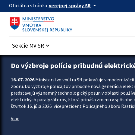
Preskocit na hlavný obsah
arrow_drop_down
verejnej správy SR
Oficiálna stránka
Sekcie MV SR
keyboard_arrow_down
Zastavit automatický posun upútavok
Do výzbroje polície pribudnú elektrick
16. 07. 2026
Ministerstvo vnútra SR pokračuje v modernizáci
zboru. Do výzbroje policajtov pribudne nová generácia elekt
predstavujú významný technologický posun v oblasti použív
elektrických paralyzátorov, ktorá prináša zmenu v spôsobe zvl
štvrtok 16. júla 2026 viceprezident Policajného zboru Rastisla
Viac