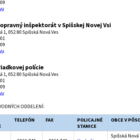
609
vu
opravný inšpektorát v Spišskej Novej Vsi
á 1, 052 80 Spišská Nová Ves
501
509
vu
iadkovej polície
á 1, 052 80 Spišská Nová Ves
401
409
vu
ODNÝCH ODDELENÍ:
TELEFÓN
FAX
POLICAJNÉ
OBCE V PÔS
E
STANICE
Spišská Nová 