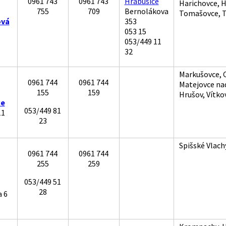
0961 743
0961 743
Hrabušice
Harichovce, H
755
709
Bernolákova
Tomašovce, T
ová
353
053 15
053/449 11
32
Markušovce, 
0961 744
0961 744
Matejovce na
155
159
Hrušov, Vítko
ce
053/449 81
11
23
Spišské Vlach
0961 744
0961 744
255
259
053/449 51
28
a 6