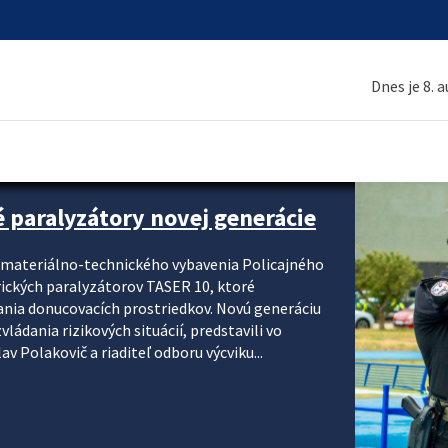
Dnes je 8. 
é paralyzátory novej generácie
i materiálno-technického vybavenia Policajného
rických paralyzátorov TASER 10, ktoré
ania donucovacích prostriedkov. Novú generáciu
ádania rizikových situácií, predstavili vo
v Polakovič a riaditeľ odboru výcviku...