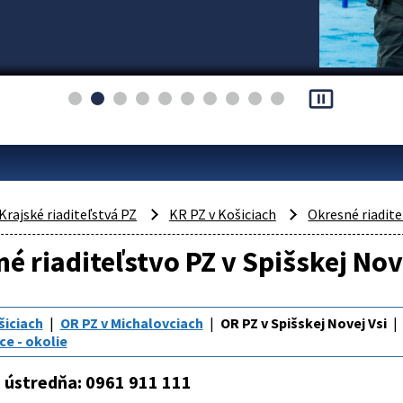
pause_presentation
Krajské riaditeľstvá PZ
KR PZ v Košiciach
Okresné riadite
é riaditeľstvo PZ v Spišskej Nov
šiciach
OR PZ v Michalovciach
OR PZ v Spišskej Novej Vsi
ce - okolie
 ústredňa: 0961 911 111