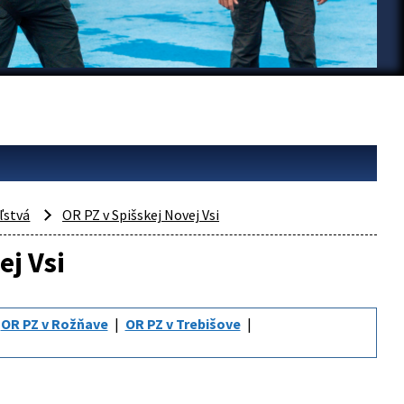
ľstvá
OR PZ v Spišskej Novej Vsi
ej Vsi
OR PZ v Rožňave
OR PZ v Trebišove