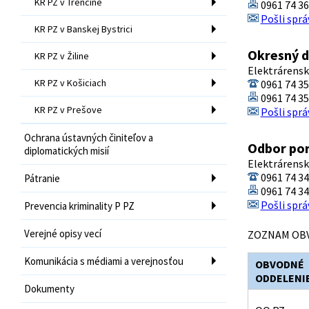
KR PZ v Trenčíne
0961 74 3
Pošli sprá
KR PZ v Banskej Bystrici
Okresný d
KR PZ v Žiline
Elektrárensk
KR PZ v Košiciach
0961 74 3
0961 74 3
KR PZ v Prešove
Pošli sprá
Ochrana ústavných činiteľov a
Odbor por
diplomatických misií
Elektrárensk
0961 74 3
Pátranie
0961 74 3
Pošli sprá
Prevencia kriminality P PZ
Verejné opisy vecí
ZOZNAM OBV
Komunikácia s médiami a verejnosťou
OBVODNÉ
ODDELENI
Dokumenty