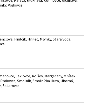
išovce, Kaľava, Kluknava, Kolinovce, Richnava,
inky, Vojkovce
nclová, Hnilčík, Hnilec, Mlynky, Stará Voda,
dka
manovce, Jaklovce, Kojšov, Margecany, Mníšek
 Prakovce, Smolník, Smolnícka Huta, Úhorná,
r, Žakarovce