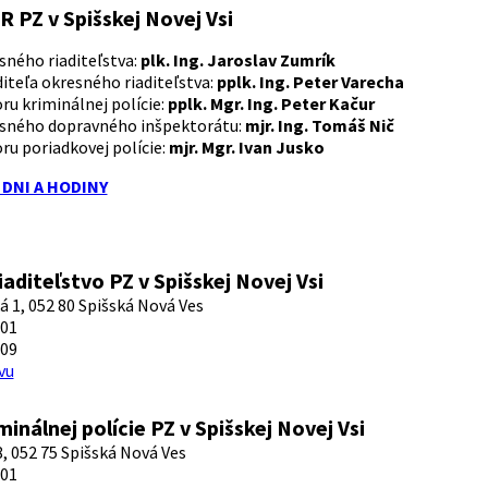
 PZ v Spišskej Novej Vsi
sného riaditeľstva:
plk. Ing. Jaroslav Zumrík
iteľa okresného riaditeľstva:
pplk. Ing. Peter Varecha
ru kriminálnej polície:
pplk. Mgr. Ing. Peter Kačur
esného dopravného inšpektorátu:
mjr. Ing. Tomáš Nič
ru poriadkovej polície:
mjr. Mgr. Ivan Jusko
DNI A HODINY
aditeľstvo PZ v Spišskej Novej Vsi
á 1, 052 80 Spišská Nová Ves
101
109
vu
inálnej polície PZ v Spišskej Novej Vsi
, 052 75 Spišská Nová Ves
601