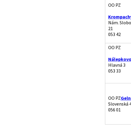
OO PZ
Krompach
Nám. Slobo
21
053 42
OO PZ
Nálepkov
Hlavná 3
053 33
OO PZ
Geln
Slovenská 
056 01