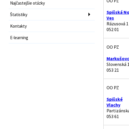
OO PZ
Najčastejšie otázky
Spišská N
Štatistiky
Ves
Rázusová 1
Kontakty
052 01
E-learning
OO PZ
Markušov
Slovenská 
053 21
OO PZ
Spišské
Vlachy
Partizánsk
053 61