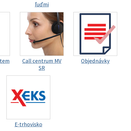
ľuďmi
stem
Call centrum MV
Objednávky
SR
E-trhovisko