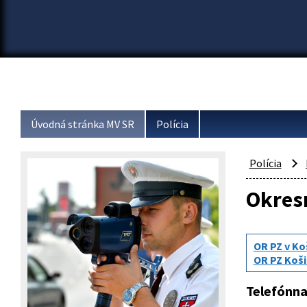
Úvodná stránka MV SR
Polícia
Polícia
Okresn
OR PZ v Ko
OR PZ Koši
Telefónna