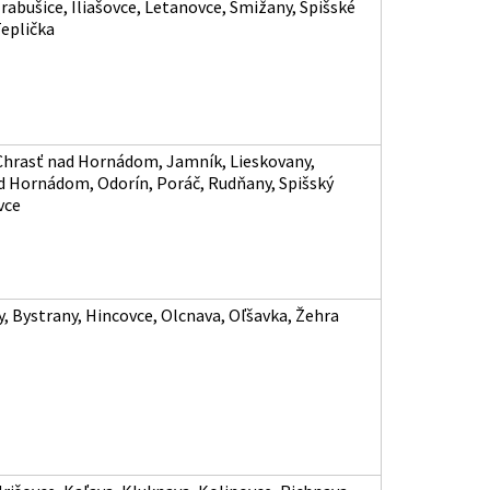
rabušice, Iliašovce, Letanovce, Smižany, Spišské
eplička
Chrasť nad Hornádom, Jamník, Lieskovany,
d Hornádom, Odorín, Poráč, Rudňany, Spišský
vce
y, Bystrany, Hincovce, Olcnava, Oľšavka, Žehra