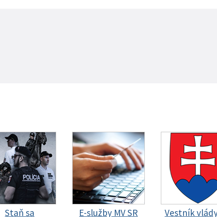
Staň sa
E-služby MV SR
Vestník vlád