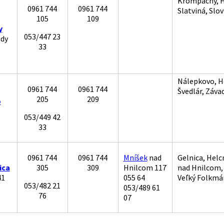
Krompachy, Hr
0961 744
0961 744
Slatviná, Slov
105
109
y
053/447 23
dy
33
Nálepkovo, He
0961 744
0961 744
Švedlár, Záva
205
209
o
053/449 42
33
0961 744
0961 744
Mníšek
nad
Gelnica, Helc
ica
305
309
Hnilcom 117
nad Hnilcom,
41
055 64
Veľký Folkmá
053/482 21
053/489 61
76
07