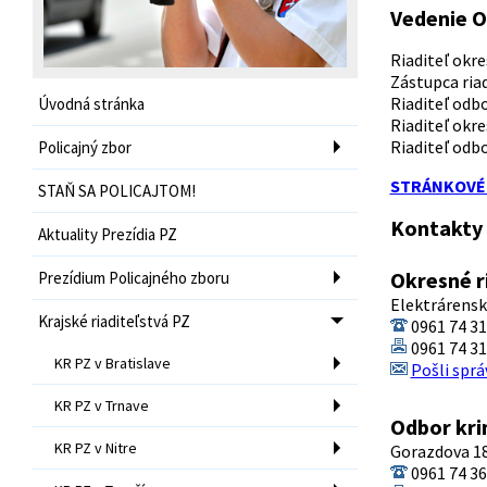
Vedenie OR
Riaditeľ okre
Zástupca riad
Riaditeľ odbo
Úvodná stránka
Riaditeľ okr
Riaditeľ odbo
Policajný zbor
STRÁNKOVÉ 
STAŇ SA POLICAJTOM!
Kontakty
Aktuality Prezídia PZ
Okresné ri
Prezídium Policajného zboru
Elektrárensk
Krajské riaditeľstvá PZ
0961 74 3
0961 74 3
KR PZ v Bratislave
Pošli sprá
KR PZ v Trnave
Odbor krim
KR PZ v Nitre
Gorazdova 18
0961 74 3