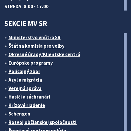
STREDA: 8.00 - 17.00
SEKCIE MV SR
Ministerstvo vnútra SR
Štátna komisia pre volby
Okresné úrady/Klientske centrá
Európske programy
Policajný zbor
Azyl a migrácia
Verejná správa
Hasiči a záchranári
Krízové riadenie
Schengen
Rozvoj občianskej spoločnosti
Športové centrum polície