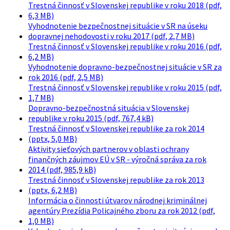
Trestná činnosť v Slovenskej republike v roku 2018 (pdf,
6,3 MB)
Vyhodnotenie bezpečnostnej situácie v SR na úseku
dopravnej nehodovosti v roku 2017 (pdf, 2,7 MB)
Trestná činnosť v Slovenskej republike v roku 2016 (pdf,
6,2 MB)
Vyhodnotenie dopravno-bezpečnostnej situácie v SR za
rok 2016 (pdf, 2,5 MB)
Trestná činnosť v Slovenskej republike v roku 2015 (pdf,
1,7 MB)
Dopravno-bezpečnostná situácia v Slovenskej
republike v roku 2015 (pdf, 767,4 kB)
Trestná činnosť v Slovenskej republike za rok 2014
(pptx, 5,0 MB)
Aktivity sieťových partnerov v oblasti ochrany
finančných záujmov EÚ v SR - výročná správa za rok
2014 (pdf, 985,9 kB)
Trestná činnosť v Slovenskej republike za rok 2013
(pptx, 6,2 MB)
Informácia o činnosti útvarov národnej kriminálnej
agentúry Prezídia Policajného zboru za rok 2012 (pdf,
1,0 MB)