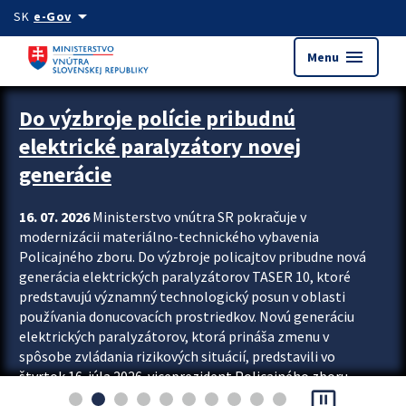
Preskocit na hlavný obsah
arrow_drop_down
SK
e-Gov
menu
Menu
Zastavit automatický posun upútavok
Do výzbroje polície pribudnú
elektrické paralyzátory novej
generácie
16. 07. 2026
Ministerstvo vnútra SR pokračuje v
modernizácii materiálno-technického vybavenia
Policajného zboru. Do výzbroje policajtov pribudne nová
generácia elektrických paralyzátorov TASER 10, ktoré
predstavujú významný technologický posun v oblasti
používania donucovacích prostriedkov. Novú generáciu
elektrických paralyzátorov, ktorá prináša zmenu v
spôsobe zvládania rizikových situácií, predstavili vo
štvrtok 16. júla 2026 viceprezident Policajného zboru
pause_presentation
Rastislav Polakovič a riaditeľ odboru výcviku...