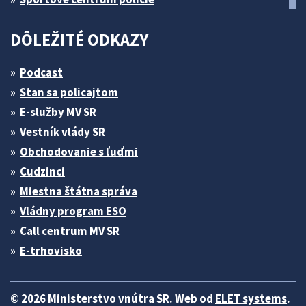
DÔLEŽITÉ ODKAZY
Podcast
Stan sa policajtom
E-služby MV SR
Vestník vlády SR
Obchodovanie s ľuďmi
Cudzinci
Miestna štátna správa
Vládny program ESO
Call centrum MV SR
E-trhovisko
© 2026 Ministerstvo vnútra SR. Web od
ELET systems
.