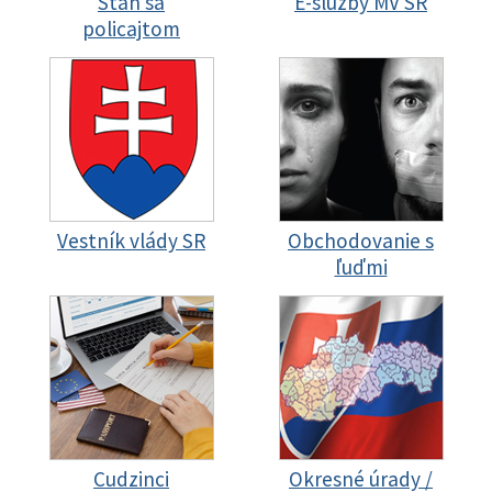
Staň sa
E-služby MV SR
policajtom
Vestník vlády SR
Obchodovanie s
ľuďmi
Cudzinci
Okresné úrady /