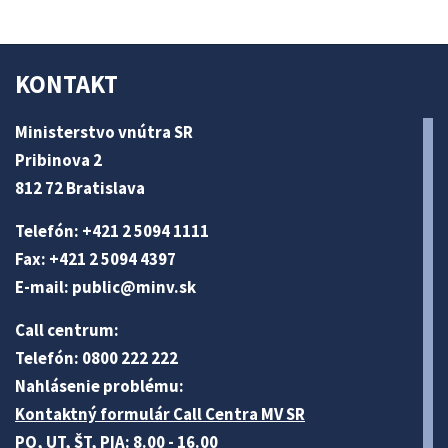
KONTAKT
Ministerstvo vnútra SR
Pribinova 2
812 72 Bratislava
Telefón: +421 2 5094 1111
Fax: +421 2 5094 4397
E-mail:
public@minv
.sk
Call centrum:
Telefón: 0800 222 222
Nahlásenie problému:
Kontaktný formulár Call Centra MV SR
PO, UT, ŠT, PIA: 8.00 - 16.00