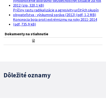
Vyhodnotenie dopravno-bezpečnostnej situácie za rok
2012 (zip, 320,1 kB)
Príčiny rastu radikalizácie a agresivity určitých skupín
obyvateľstva - výskumná správa (2012) (pdf, 1,2 MB)
Koncepcia boja proti extrémizmu na roky 2011-2014
(pdf, 735,9 kB)
Dokumenty na stiahnutie
Dôležité oznamy