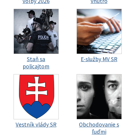
voľby 2026
vnútro
Staň sa
E-služby MV SR
policajtom
Vestník vlády SR
Obchodovanie s
ľuďmi