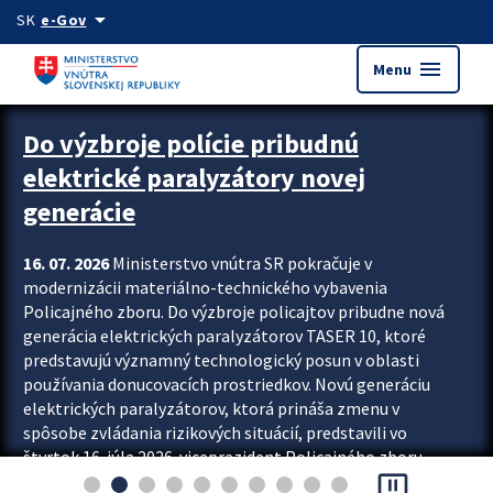
Preskocit na hlavný obsah
arrow_drop_down
SK
e-Gov
menu
Menu
Zastavit automatický posun upútavok
Do výzbroje polície pribudnú
elektrické paralyzátory novej
generácie
16. 07. 2026
Ministerstvo vnútra SR pokračuje v
modernizácii materiálno-technického vybavenia
Policajného zboru. Do výzbroje policajtov pribudne nová
generácia elektrických paralyzátorov TASER 10, ktoré
predstavujú významný technologický posun v oblasti
používania donucovacích prostriedkov. Novú generáciu
elektrických paralyzátorov, ktorá prináša zmenu v
spôsobe zvládania rizikových situácií, predstavili vo
štvrtok 16. júla 2026 viceprezident Policajného zboru
pause_presentation
Rastislav Polakovič a riaditeľ odboru výcviku...