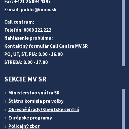
Fax: +421 2 5094 4397
E-mail:
public@minv
.sk
Call centrum:
Telefón: 0800 222 222
Nahlásenie problému:
Kontaktný formulár Call Centra MV SR
PO, UT, ŠT, PIA: 8.00 - 16.00
STREDA: 8.00 - 17.00
SEKCIE MV SR
Ministerstvo vnútra SR
Štátna komisia pre volby
Okresné úrady/Klientske centrá
Európske programy
Policajný zbor