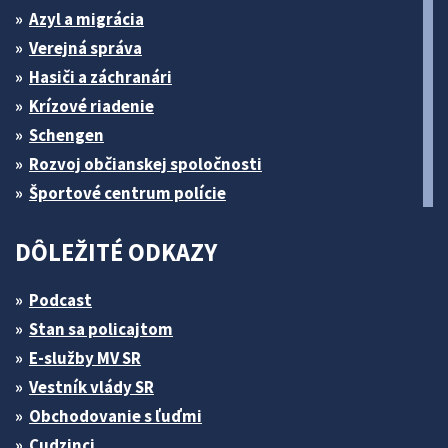
Azyl a migrácia
Verejná správa
Hasiči a záchranári
Krízové riadenie
Schengen
Rozvoj občianskej spoločnosti
Športové centrum polície
DÔLEŽITÉ ODKAZY
Podcast
Stan sa policajtom
E-služby MV SR
Vestník vlády SR
Obchodovanie s ľuďmi
Cudzinci