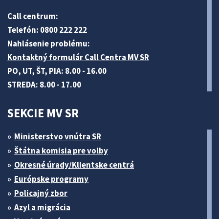
Call centrum:
Telefón: 0800 222 222
Nahlásenie problému:
Kontaktný formulár Call Centra MV SR
PO, UT, ŠT, PIA: 8.00 - 16.00
STREDA: 8.00 - 17.00
SEKCIE MV SR
Ministerstvo vnútra SR
Štátna komisia pre volby
Okresné úrady/Klientske centrá
Európske programy
Policajný zbor
Azyl a migrácia