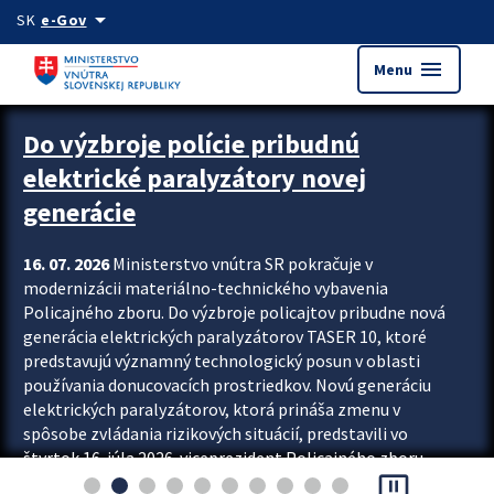
Preskocit na hlavný obsah
arrow_drop_down
SK
e-Gov
menu
Menu
Zastavit automatický posun upútavok
Do výzbroje polície pribudnú
elektrické paralyzátory novej
generácie
16. 07. 2026
Ministerstvo vnútra SR pokračuje v
modernizácii materiálno-technického vybavenia
Policajného zboru. Do výzbroje policajtov pribudne nová
generácia elektrických paralyzátorov TASER 10, ktoré
predstavujú významný technologický posun v oblasti
používania donucovacích prostriedkov. Novú generáciu
elektrických paralyzátorov, ktorá prináša zmenu v
spôsobe zvládania rizikových situácií, predstavili vo
štvrtok 16. júla 2026 viceprezident Policajného zboru
pause_presentation
Rastislav Polakovič a riaditeľ odboru výcviku...