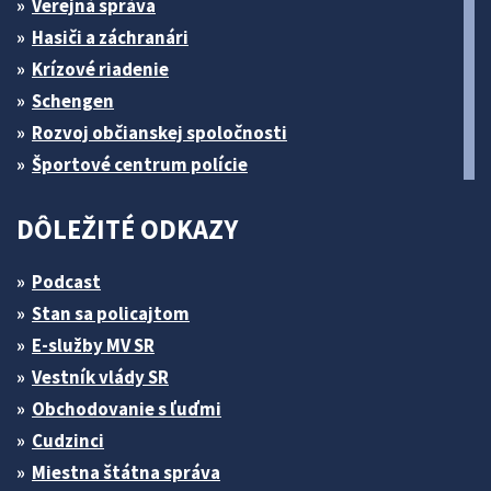
Verejná správa
Hasiči a záchranári
Krízové riadenie
Schengen
Rozvoj občianskej spoločnosti
Športové centrum polície
DÔLEŽITÉ ODKAZY
Podcast
Stan sa policajtom
E-služby MV SR
Vestník vlády SR
Obchodovanie s ľuďmi
Cudzinci
Miestna štátna správa