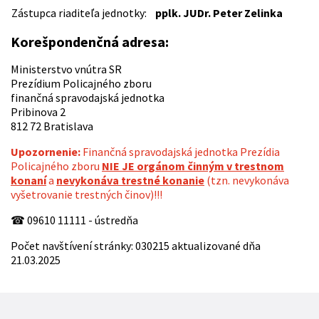
Zástupca riaditeľa jednotky:
pplk. JUDr. Peter Zelinka
Korešpondenčná adresa:
Ministerstvo vnútra SR
Prezídium Policajného zboru
finančná spravodajská jednotka
Pribinova 2
812 72 Bratislava
Upozornenie:
Finančná spravodajská jednotka Prezídia
Policajného zboru
NIE JE orgánom činným v trestnom
konaní
a
nevykonáva trestné konanie
(tzn. nevykonáva
vyšetrovanie trestných činov)!!!
☎ 09610 11111 - ústredňa
Počet navštívení stránky: 030215 aktualizované dňa
21.03.2025