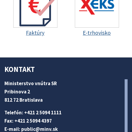
Faktúry
E-trhovisko
KONTAKT
Ministerstvo vnútra SR
Pribinova 2
812 72 Bratislava
Telefón: +421 2 5094 1111
Fax: +421 2 5094 4397
E-mail:
public@minv
.sk