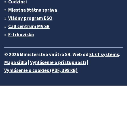
Cudzinci
Miestna štátna správa
Vládny program ESO
Call centrum MV SR
E-trhovisko
© 2026 Ministerstvo vnútra SR. Web od
ELET systems
.
Mapa sídla
|
Vyhlásenie o prístupnosti
|
Vyhlásenie o cookies (PDF, 398 kB)