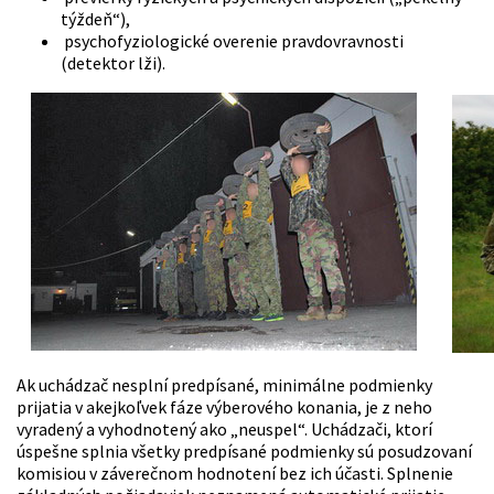
týždeň“),
psychofyziologické overenie pravdovravnosti
(detektor lži).
Ak uchádzač nesplní predpísané, minimálne podmienky
prijatia v akejkoľvek fáze výberového konania, je z neho
vyradený a vyhodnotený ako „neuspel“. Uchádzači, ktorí
úspešne splnia všetky predpísané podmienky sú posudzovaní
komisiou v záverečnom hodnotení bez ich účasti. Splnenie