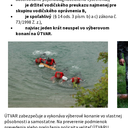
je držiteľ vodičského preukazu najmenej pre
skupinu vodičského oprávnenia B,
je spoľahlivý
(§ 14 ods. 3 písm. b) a c) zákona č.
73/1998 Z. z.),
najviac jeden krát neuspel vo výberovom
konaní na ÚTVAR.
ÚTVAR zabezpečuje a vykonáva výberové konanie vo vlastnej
pôsobnosti a samostatne. Na preverenie podmienok
prevedenia alebo preloženia policajta veliteľ ÚTVARU