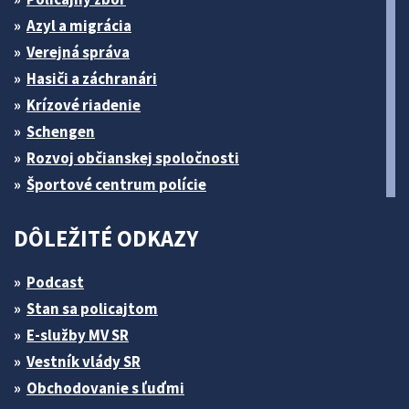
Azyl a migrácia
Verejná správa
Hasiči a záchranári
Krízové riadenie
Schengen
Rozvoj občianskej spoločnosti
Športové centrum polície
DÔLEŽITÉ ODKAZY
Podcast
Stan sa policajtom
E-služby MV SR
Vestník vlády SR
Obchodovanie s ľuďmi