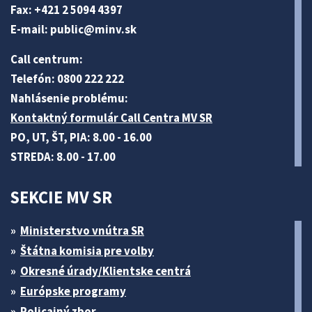
Fax: +421 2 5094 4397
E-mail:
public@minv
.sk
Call centrum:
Telefón: 0800 222 222
Nahlásenie problému:
Kontaktný formulár Call Centra MV SR
PO, UT, ŠT, PIA: 8.00 - 16.00
STREDA: 8.00 - 17.00
SEKCIE MV SR
Ministerstvo vnútra SR
Štátna komisia pre volby
Okresné úrady/Klientske centrá
Európske programy
Policajný zbor