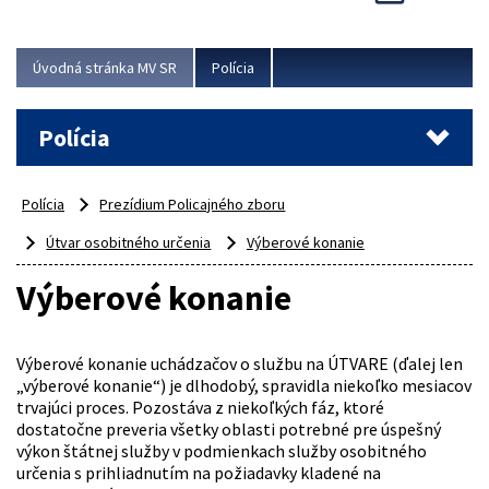
Viac
Úvodná stránka MV SR
Polícia
Polícia
Polícia
Prezídium Policajného zboru
Útvar osobitného určenia
Výberové konanie
Výberové konanie
Výberové konanie uchádzačov o službu na ÚTVARE (ďalej len
„výberové konanie“) je dlhodobý, spravidla niekoľko mesiacov
trvajúci proces. Pozostáva z niekoľkých fáz, ktoré
dostatočne preveria všetky oblasti potrebné pre úspešný
výkon štátnej služby v podmienkach služby osobitného
určenia s prihliadnutím na požiadavky kladené na