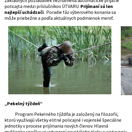
základných požiadaviek neznamená automatické prijatie
policajta medzi príslušníkov ÚTVARU.
Prijímaní sú len
najlepší
uchádzači
. Poradie fáz výberového konania sa
môže priebežne a podľa aktuálnych podmienok meniť.
„Pekelný týždeň“
Program Pekelného týždňa je založený na filozofii,
ktorú využívajú všetky elitné policajné i vojenské špeciálne
jednotky v procese prijímania nových členov. Hlavná
myšlienka spočíva vo vytvorení neustáleho tlaku a vystaveniu