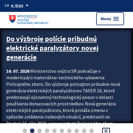
Preskocit na hlavný obsah
arrow_drop_down
SK
e-Gov
menu
Menu
Zastavit automatický posun upútavok
Do výzbroje polície pribudnú
elektrické paralyzátory novej
generácie
16. 07. 2026
Ministerstvo vnútra SR pokračuje v
modernizácii materiálno-technického vybavenia
Policajného zboru. Do výzbroje policajtov pribudne nová
generácia elektrických paralyzátorov TASER 10, ktoré
predstavujú významný technologický posun v oblasti
používania donucovacích prostriedkov. Novú generáciu
elektrických paralyzátorov, ktorá prináša zmenu v
spôsobe zvládania rizikových situácií, predstavili vo
štvrtok 16. júla 2026 viceprezident Policajného zboru
pause_presentation
Rastislav Polakovič a riaditeľ odboru výcviku...