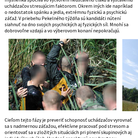
uchádzačov stresujúcim faktorom. Okrem iných ide napríklad
o nedostatok spánku a jedla, extrémnu fyzickú a psychickú
záťaž. V priebehu Pekelného týždňa sú kandidáti nútení
siahnuť na dno svojich psychických aj fyzických síl. Mnohí sa
dobrovoľne vzdajú a vo výberovom konaní nepokračujú.
Cieľom tejto fázy je preveriť schopnosť uchádzačov vyrovnať
sa s nadmernou záťažou, efektívne pracovať pod stresom a
orientovať sa v zložitých situáciách pri plnení skupinových aj