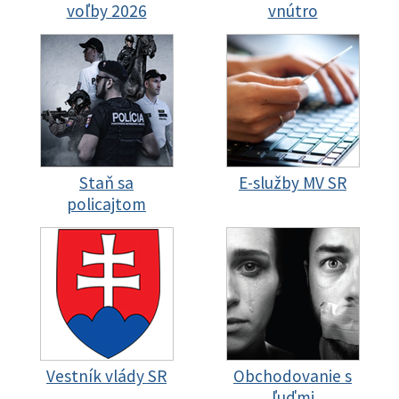
voľby 2026
vnútro
Staň sa
E-služby MV SR
policajtom
Vestník vlády SR
Obchodovanie s
ľuďmi