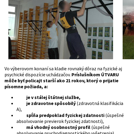
Vo výberovom konaní sa kladie rovnaký dôraz na fyzické aj
psychické dispozície uchádzačov.
Príslušníkom ÚTVARU
môže byť policajt starší ako 21 rokov, ktorý o prijatie
písomne požiada, a:
je v stálej štátnej službe,
je zdravotne spôsobilý
(zdravotná klasifikácia
A),
spĺňa predpoklad fyzickej zdatnosti
(úspešné
absolvovanie previerok fyzickej zdatnosti),
má vhodný osobnostný profil
(úspešné
absolvovanie psychodiagnostického vyšetrenia),