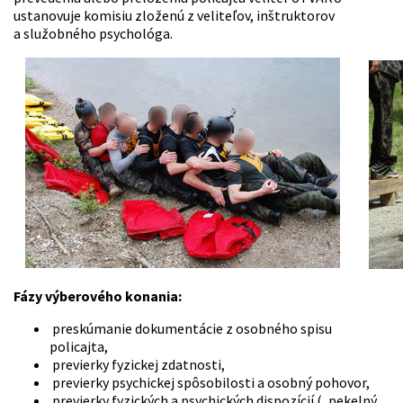
ustanovuje komisiu zloženú z veliteľov, inštruktorov
a služobného psychológa.
Fázy výberového konania:
preskúmanie dokumentácie z osobného spisu
policajta,
previerky fyzickej zdatnosti,
previerky psychickej spôsobilosti a osobný pohovor,
previerky fyzických a psychických dispozícií („pekelný