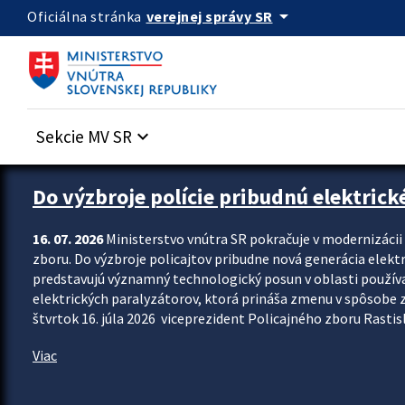
Preskocit na hlavný obsah
arrow_drop_down
verejnej správy SR
Oficiálna stránka
Sekcie MV SR
keyboard_arrow_down
Zastavit automatický posun upútavok
Do výzbroje polície pribudnú elektrick
16. 07. 2026
Ministerstvo vnútra SR pokračuje v modernizáci
zboru. Do výzbroje policajtov pribudne nová generácia elekt
predstavujú významný technologický posun v oblasti použív
elektrických paralyzátorov, ktorá prináša zmenu v spôsobe zvl
štvrtok 16. júla 2026 viceprezident Policajného zboru Rastisla
Viac