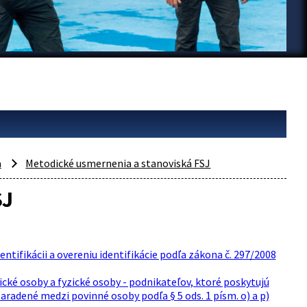
a
Metodické usmernenia a stanoviská FSJ
SJ
ntifikácii a overeniu identifikácie podľa zákona č. 297/2008
ické osoby a fyzické osoby - podnikateľov, ktoré poskytujú
radené medzi povinné osoby podľa § 5 ods. 1 písm. o) a p)