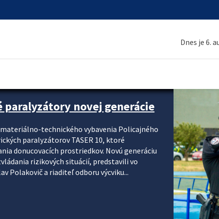
Dnes je 6. 
é paralyzátory novej generácie
i materiálno-technického vybavenia Policajného
rických paralyzátorov TASER 10, ktoré
ania donucovacích prostriedkov. Novú generáciu
ádania rizikových situácií, predstavili vo
v Polakovič a riaditeľ odboru výcviku...