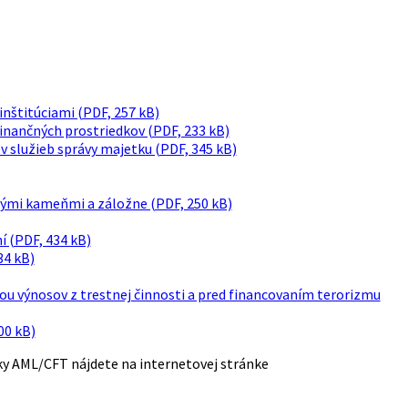
inštitúciami (PDF, 257 kB)
inančných prostriedkov (PDF, 233 kB)
 služieb správy majetku (PDF, 345 kB)
ými kameňmi a záložne (PDF, 250 kB)
í (PDF, 434 kB)
34 kB)
iou výnosov z trestnej činnosti a pred financovaním terorizmu
0 kB)
ky AML/CFT nájdete na internetovej stránke