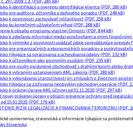
č. 297/2008 Z.z. (PDF, 285 kB)
sko k identifikácii a overeniu identifikácie klienta (PDF, 280 kB)
sko pre audítora, účtovníka a daňového poradcu (PDF, 248 kB)
sko k povinnosti zachovávať mlčanlivosť (PDF, 258 kB)
isko ku konečným užívateľom výhod (PDF, 288 kB)
enie k obsahu programu vlastnej činnosti (PDF, 844 kB)
sko k zdieľaniu informácií medzi poisťovňami a inými finančnými 
sko k výnimke z povinnosti uvádzať údaje sprevádzajúce prevody f
isko pre organizačných a ekonomických poradcov a poskytovateľov
sko týkajúce sa spracovania a uchovávania údajov (PDF, 232 kB)
isko k účtovníkom ako povinným osobám (PDF, 235 kB)
isko pre osoby oprávnené obchodovať s drahými kovmi alebo drah
isko k vybraným ustanoveniam AML zákona (PDF, 280 kB)
sko k vykonávaniu starostlivosti pri zmluvách o životnom poisten
sko týkajúce sa zisťovania neobvyklej obchodnej operácie (PDF, 2
sko k právnej úprave AML účinnej od 01.11.2020 (PDF, 297 kB)
 novej právanej úpravy v oblasti prevencie ochrany pred legalizác
 od 15.01.2025 (PDF, 176 kB)
ENIE RIZÍK LEGALIZÁCIE A FINANCOVANIA TERORIZMU (PDF, 20
ické usmernenia, stanoviská a informácie týkajúce sa problemati
ky Slovenska