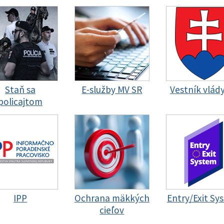
Staň sa
E-služby MV SR
Vestník vlád
policajtom
IPP
Ochrana mäkkých
Entry/Exit Sy
cieľov