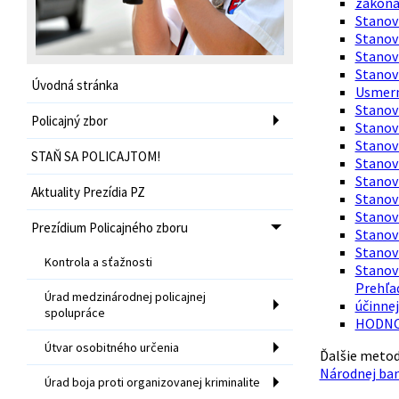
zákona 
Stanovi
Stanovi
Stanovi
Stanov
Úvodná stránka
Usmern
Stanovi
Policajný zbor
Stanovi
Stanov
STAŇ SA POLICAJTOM!
Stanovi
Stanov
Aktuality Prezídia PZ
Stanov
Stanov
Prezídium Policajného zboru
Stanovi
Stanovi
Kontrola a sťažnosti
Stanovi
Prehľad
Úrad medzinárodnej policajnej
účinnej
spolupráce
HODNOT
Útvar osobitného určenia
Ďalšie metod
Národnej ban
Úrad boja proti organizovanej kriminalite