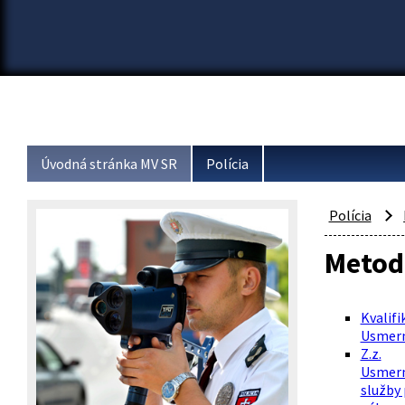
Úvodná stránka MV SR
Polícia
Polícia
Metod
Kvalifi
Usmerne
Z.z.
Usmerne
služby 