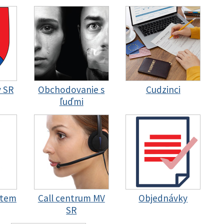
y SR
Obchodovanie s
Cudzinci
ľuďmi
stem
Call centrum MV
Objednávky
SR