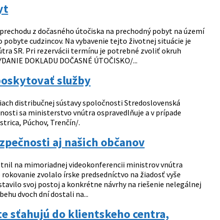
yt
 prechodu z dočasného útočiska na prechodný pobyt na území
 pobyte cudzincov. Na vybavenie tejto životnej situácie je
a SR. Pri rezervácii termínu je potrebné zvoliť okruh
O VYDANIE DOKLADU DOČASNÉ ÚTOČISKO/...
poskytovať služby
iach distribučnej sústavy spoločnosti Stredoslovenská
mnosti sa ministerstvo vnútra ospravedlňuje a v prípade
strica, Púchov, Trenčín/.
zpečnosti aj našich občanov
stnil na mimoriadnej videokonferencii ministrov vnútra
e rokovanie zvolalo írske predsedníctvo na žiadosť vyše
tavilo svoj postoj a konkrétne návrhy na riešenie nelegálnej
ehu dvoch dní dostali na...
e sťahujú do klientskeho centra,