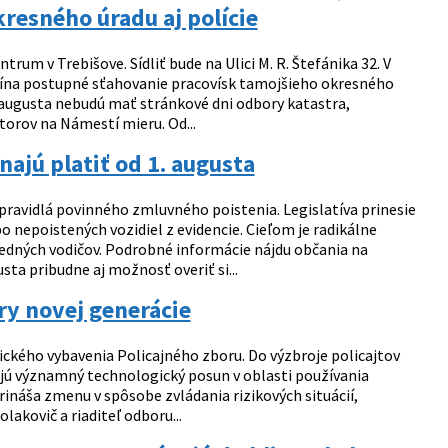
esného úradu aj polície
rum v Trebišove. Sídliť bude na Ulici M. R. Štefánika 32. V
čína postupné sťahovanie pracovísk tamojšieho okresného
0. augusta nebudú mať stránkové dni odbory katastra,
storov na Námestí mieru. Od...
ajú platiť od 1. augusta
ravidlá povinného zmluvného poistenia. Legislatíva prinesie
 nepoistených vozidiel z evidencie. Cieľom je radikálne
vedných vodičov. Podrobné informácie nájdu občania na
ta pribudne aj možnosť overiť si...
ry novej generácie
ckého vybavenia Policajného zboru. Do výzbroje policajtov
ujú významný technologický posun v oblasti používania
ináša zmenu v spôsobe zvládania rizikových situácií,
lakovič a riaditeľ odboru...