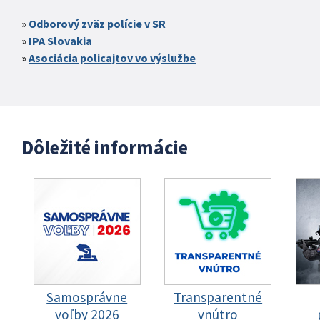
Odborový zväz polície v SR
IPA Slovakia
Asociácia policajtov vo výslužbe
Dôležité informácie
Samosprávne
Transparentné
voľby 2026
vnútro