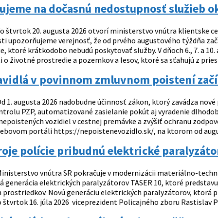
ujeme na dočasnú nedostupnosť služieb okr
o štvrtok 20. augusta 2026 otvorí ministerstvo vnútra klientske cent
osti upozorňujeme verejnosť, že od prvého augustového týždňa za
ie, ktoré krátkodobo nebudú poskytovať služby. V dňoch 6., 7. a 1
i o životné prostredie a pozemkov a lesov, ktoré sa sťahujú z prie
vidlá v povinnom zmluvnom poistení začín
d 1. augusta 2026 nadobudne účinnosť zákon, ktorý zavádza nové p
ntrolu PZP, automatizované zasielanie pokút aj vyradenie dlhodobo
 nepoistených vozidiel v cestnej premávke a zvýšiť ochranu zodpo
ebovom portáli https://nepoistenevozidlo.sk/, na ktorom od augus
oje polície pribudnú elektrické paralyzáto
inisterstvo vnútra SR pokračuje v modernizácii materiálno-techni
á generácia elektrických paralyzátorov TASER 10, ktoré predstav
prostriedkov. Novú generáciu elektrických paralyzátorov, ktorá pr
o štvrtok 16. júla 2026 viceprezident Policajného zboru Rastislav Po