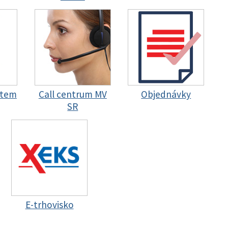
stem
Call centrum MV
Objednávky
SR
E-trhovisko