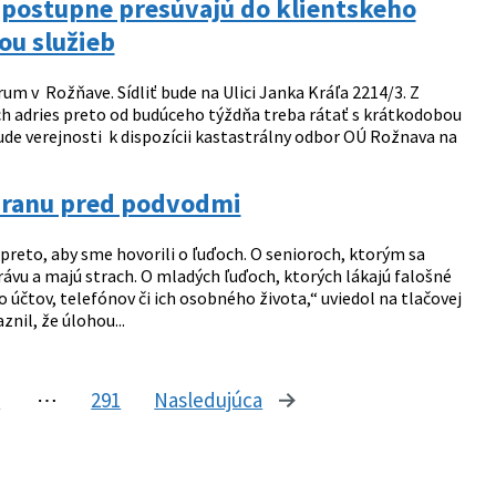
a postupne presúvajú do klientskeho
ou služieb
um v Rožňave. Sídliť bude na Ulici Janka Kráľa 2214/3. Z
h adries preto od budúceho týždňa treba rátať s krátkodobou
bude verejnosti k dispozícii kastastrálny odbor OÚ Rožnava na
chranu pred podvodmi
 preto, aby sme hovorili o ľuďoch. O senioroch, ktorým sa
rávu a majú strach. O mladých ľuďoch, ktorých lákajú falošné
účtov, telefónov či ich osobného života,“ uviedol na tlačovej
nil, že úlohou...
9
⋯
291
Nasledujúca
stránka