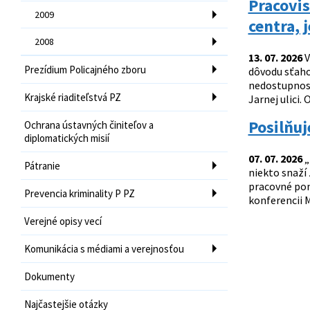
Pracovis
2009
centra, 
2008
13. 07. 2026
V
Prezídium Policajného zboru
dôvodu sťaho
nedostupnosťo
Krajské riaditeľstvá PZ
Jarnej ulici. 
Posilňu
Ochrana ústavných činiteľov a
diplomatických misií
07. 07. 2026
„
Pátranie
niekto snaží
pracovné ponu
Prevencia kriminality P PZ
konferencii M
Verejné opisy vecí
Komunikácia s médiami a verejnosťou
Dokumenty
Najčastejšie otázky