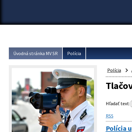
Úvodná stránka MV SR
Polícia
Polícia
Tlačo
Hľadať text
:
RSS
Polícia