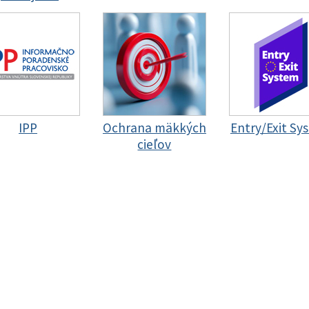
IPP
Ochrana mäkkých
Entry/Exit Sy
cieľov