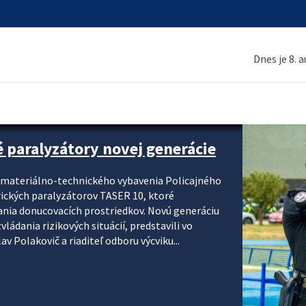
Dnes je 8. 
é paralyzátory novej generácie
i materiálno-technického vybavenia Policajného
rických paralyzátorov TASER 10, ktoré
ania donucovacích prostriedkov. Novú generáciu
ádania rizikových situácií, predstavili vo
v Polakovič a riaditeľ odboru výcviku...