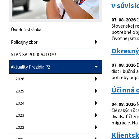
v súvisl
07. 08. 2026
O
Slovenskej re
Úvodná stránka
potrebné obj
životnej si
Policajný zbor
Okresný 
STAŇ SA POLICAJTOM!
07. 08. 2026
D
Aktuality Prezídia PZ
distribučná a
potreby odpo
2026
Účinná o
2025
2024
04. 08. 2026
M
členských štá
2023
dvadsať člen
migrácie. Na 
2022
Klientsk