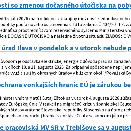
osti so zmenou dočasného útočiska na pob
d 15. júla 2026 majú odídenci z Ukrajiny možnosť zjednodušeného
publiky podľa nového ustanovenia § 131o zákona č. 404/2011 Z. z. o
ednať sa prostredníctvom rezervačného systému Ministerstva vnútr
tuácie DOČASNÉ ÚTOČISKO a následne životnú situáciu ŽIADOSť 
úrad Ilava v pondelok a v utorok nebude 
ôvodom je odstávka elektrickej energie z dôvodu prác na zariaden
. s. v dňoch 10. a 11. augusta 2026. Za prípadné spôsobené nepríje
rúča využiť služby okresných úradov v blízkom okolí /Považská By
chrana vonkajších hraníc EÚ je zárukou be
inister vnútra Matúš Šutaj Eštok sa v utorok 4. augusta 2026 zúča
tov Európskej únie. V reakcii na migračnú krízu v španielskej Ceut
ských štátov vrátane Slovenskej republiky. Slovensko na ňom preds
španielsko-marockej hranici v enkláve Ceuta sa koncom júla v prieb
e pracoviská MV SR v Trebišove sa v august