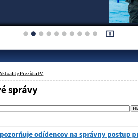
pause_presentation
Aktuality Prezídia PZ
vé správy
 upozorňuje odídencov na správny postup 