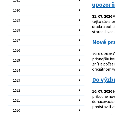
2021
upozorň
2020
31. 07. 2026
V
2019
tejto súvisl
úradu a políc
2018
starostlivost
2017
Nové pra
2016
29. 07. 2026
O
prísnejšiu ko
2015
znížiť počet
oficiálnom w
2014
Do výzbr
2013
2012
16. 07. 2026
M
pribudne nov
2011
donucovacích 
predstavili v
2010