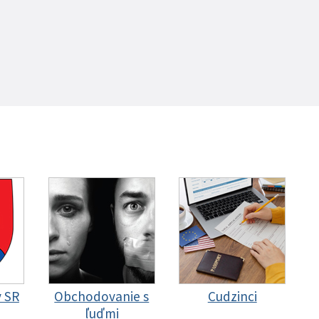
y SR
Obchodovanie s
Cudzinci
ľuďmi