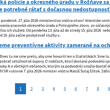
ká polície a okresného úradu v Rožňave s
je potrebné rátať s dočasnou nedostupnosť
 pondelok 27. júla 2026 ministerstvo vnútra otvorí klientske centr
vania pracovísk okresného úradu a Policajného zboru zo súčasnýc
u ich služieb. Od pondelka 13. júla až do stredy 15. júla 2026 ne
Od 16. júla začne poskytovať služby v...
jeme preventívne aktivity zamerané na o
Dnes tu nie sme preto, aby sme hovorili len o štatistikách. Sme tu
 zobrať celoživotné úspory. O rodičoch, ktorí dostanú podvodnú sp
ky. A o všetkých občanoch, ktorým sa podvodníci snažia dostať do 
V SR v utorok 7. júla 2026 minister vnútra Matúš Šutaj Eštok. Zdôraz
1
2
3
4
5
6
7
8