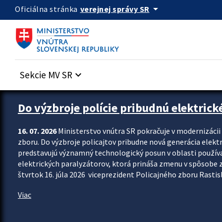
Preskocit na hlavný obsah
arrow_drop_down
verejnej správy SR
Oficiálna stránka
Sekcie MV SR
keyboard_arrow_down
Zastavit automatický posun upútavok
Do výzbroje polície pribudnú elektrick
16. 07. 2026
Ministerstvo vnútra SR pokračuje v modernizáci
zboru. Do výzbroje policajtov pribudne nová generácia elekt
predstavujú významný technologický posun v oblasti použív
elektrických paralyzátorov, ktorá prináša zmenu v spôsobe zvl
štvrtok 16. júla 2026 viceprezident Policajného zboru Rastisla
Viac