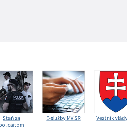
Staň sa
E-služby MV SR
Vestník vlád
policajtom