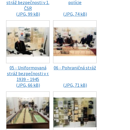
stráž bezpečnosti v 1.
polície
ČSR
(JPG, 99 kB)
(JPG, 74 kB)
05 - Uniformovaná
06 - Pohraničná stráž
stráž bezpečnosti v r.
1939 – 1945
(JPG, 66 kB)
(JPG, 71 kB)