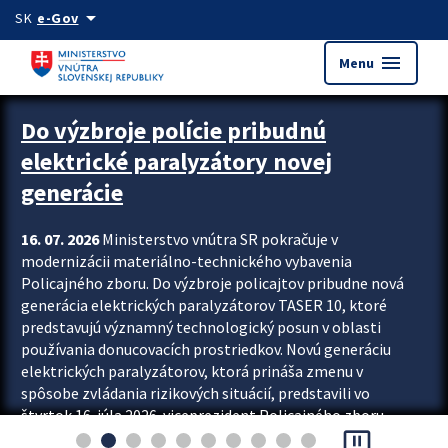
Preskocit na hlavný obsah
arrow_drop_down
SK
e-Gov
menu
Menu
Zastavit automatický posun upútavok
Do výzbroje polície pribudnú
elektrické paralyzátory novej
generácie
16. 07. 2026
Ministerstvo vnútra SR pokračuje v
modernizácii materiálno-technického vybavenia
Policajného zboru. Do výzbroje policajtov pribudne nová
generácia elektrických paralyzátorov TASER 10, ktoré
predstavujú významný technologický posun v oblasti
používania donucovacích prostriedkov. Novú generáciu
elektrických paralyzátorov, ktorá prináša zmenu v
spôsobe zvládania rizikových situácií, predstavili vo
štvrtok 16. júla 2026 viceprezident Policajného zboru
pause_presentation
Rastislav Polakovič a riaditeľ odboru výcviku...