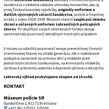
žandárstva z obdobia rakúsko-uhorskej monarchie, ako aj
prvej Československej republiky,
originály uniforiem a
ďalších výstrojných súčastí žandárstva
, polície a finančnej
stráže z rokov 1918-1939. Múzeum vlastní
zaujímavú zbierku
zbraní a súčasných uniforiem zahraničných policajných
zborov
. Pri dopĺňaní svojich zbierkových fondov venuje
systematickú pozornosť aktuálnym trestným prípadom.
V múzeu sa náležitá pozornosť venuje preventívnej činnosti
orientovanej hlavne na mladú generáciu. Ide o vzdelávacie
podujatia zamerané na ochranu detí a mládeže pred
jednotlivými druhmi toxikománie, na kriminalitu mládeže,
výchovu k právnemu vedomiu a dopravnú výchovu a disciplínu.
Lektorský výklad poskytujeme skupine od 10 osôb.
KONTAKT
Múzeum polície SR
Gunduličova 2, 812 72 Bratislava
+421 961 575552, 575550