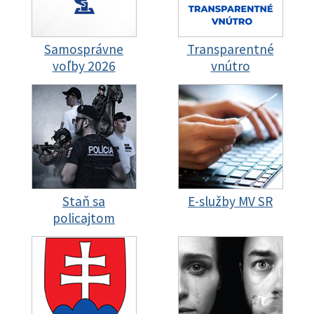
Samosprávne
Transparentné
voľby 2026
vnútro
Staň sa
E-služby MV SR
policajtom