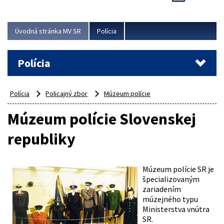
Viac
Úvodná stránka MV SR
Polícia
Polícia
Polícia
Policajný zbor
Múzeum polície
Múzeum polície Slovenskej
republiky
Múzeum polície SR je
špecializovaným
zariadením
múzejného typu
Ministerstva vnútra
SR.