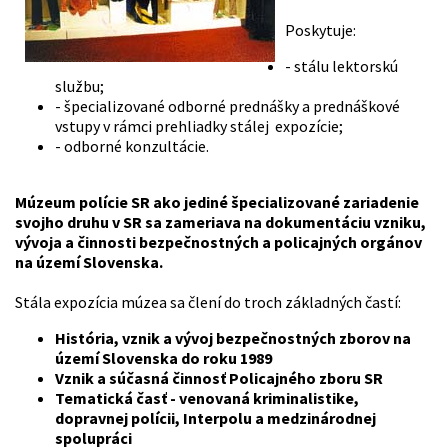
Poskytuje:
- stálu lektorskú
službu;
- špecializované odborné prednášky a prednáškové
vstupy v rámci prehliadky stálej expozície;
- odborné konzultácie.
Múzeum polície SR ako jediné špecializované zariadenie
svojho druhu v SR sa zameriava na dokumentáciu vzniku,
vývoja a činnosti bezpečnostných a policajných orgánov
na území Slovenska.
Stála expozícia múzea sa člení do troch základných častí:
História, vznik a vývoj bezpečnostných zborov na
území Slovenska do roku 1989
Vznik a súčasná činnosť Policajného zboru SR
Tematická časť - venovaná kriminalistike,
dopravnej polícii, Interpolu a medzinárodnej
spolupráci