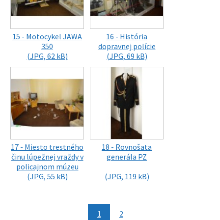
15 - Motocykel JAWA
16 - História
350
dopravnej polície
(JPG, 62 kB)
(JPG, 69 kB)
17 - Miesto trestného
18 - Rovnošata
činu lúpežnej vraždy v
generála PZ
policajnom múzeu
(JPG, 55 kB)
(JPG, 119 kB)
1
2