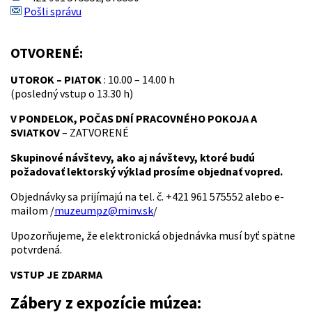
Pošli správu
OTVORENÉ:
UTOROK – PIATOK
: 10.00 – 14.00 h
(posledný vstup o 13.30 h)
V PONDELOK, POČAS DNÍ PRACOVNÉHO POKOJA A
SVIATKOV
– ZATVORENÉ
Skupinové návštevy, ako aj návštevy, ktoré budú
požadovať lektorský výklad prosíme objednať vopred.
Objednávky sa prijímajú na tel. č. +421 961 575552 alebo e-
mailom /
muzeumpz@minv.sk
/
Upozorňujeme, že elektronická objednávka musí byť spätne
potvrdená.
VSTUP JE ZDARMA
Zábery z expozície múzea: