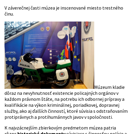
V záverečnej časti múzea je inscenované miesto trestného
činu.
Múzeum kladie
dôraz na nevyhnutnosť existencie policajných orgánov v
každom právnom štáte, na potrebu ich odbornej prípravy a
kvalifikácie na výkon kriminálnej, poriadkovej, dopravnej
služby, ako aj ďalších činností, ktoré súvisia s odstraňovaním
protiprávnych a protihumánnych javov v spoločnosti.
K najvzácnejším zbierkovým predmetom múzea patria
rôzne
historické dokumenty
súvisiace s činnosťou polície a