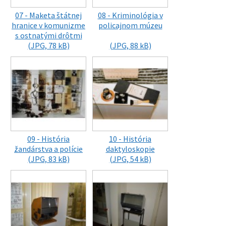
07 - Maketa štátnej
08 - Kriminológia v
hranice v komunizme
policajnom múzeu
s ostnatými drôtmi
(JPG, 78 kB)
(JPG, 88 kB)
09 - História
10 - História
žandárstva a polície
daktyloskopie
(JPG, 83 kB)
(JPG, 54 kB)