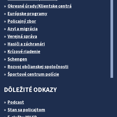
Okresné úrady/Klientske centrá
Európske programy
Policajný zbor
Azyl a migrácia
Verejná správa
Hasiči a záchranári
Krízové riadenie
Schengen
Rozvoj občianskej spoločnosti
Športové centrum polície
DÔLEŽITÉ ODKAZY
Podcast
Stan sa policajtom