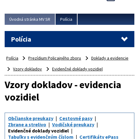
Viac
Úvodná stránka MV SR
Polícia
Polícia
Polícia
Prezídium Policajného zboru
Doklady a evidencie
Vzory dokladov
Evidenčné doklady vozidiel
Vzory dokladov - evidencia
vozidiel
Občianske preukazy
Cestovné pasy
Zbrane a strelivo
Vodičské preukazy
Evidenčné doklady vozidiel
Tabuľky s evidenčným číslom
Certifikáty ePass