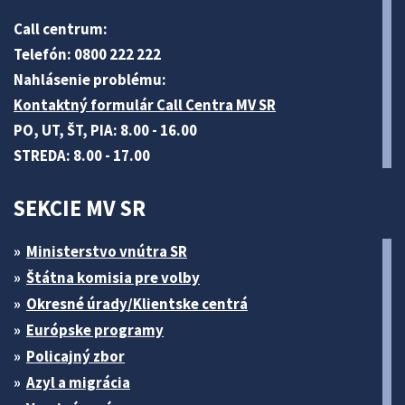
Call centrum:
Telefón: 0800 222 222
Nahlásenie problému:
Kontaktný formulár Call Centra MV SR
PO, UT, ŠT, PIA: 8.00 - 16.00
STREDA: 8.00 - 17.00
SEKCIE MV SR
Ministerstvo vnútra SR
Štátna komisia pre volby
Okresné úrady/Klientske centrá
Európske programy
Policajný zbor
Azyl a migrácia