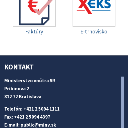
Faktúry
E-trhovisko
KONTAKT
Ministerstvo vnútra SR
Pribinova 2
812 72 Bratislava
Telefón: +421 2 5094 1111
Fax: +421 2 5094 4397
E-mail:
public@minv
.sk