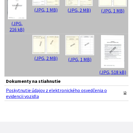
(JPG, 1 MB)
(JPG, 2 MB)
(JPG, 1 MB)
(JPG,
216 kB)
(JPG, 2 MB)
(JPG, 1 MB)
(JPG, 518 kB)
Dokumenty na stiahnutie
Poskytnutie údajov z elektronického osvedčenia o
evidencii vozidla