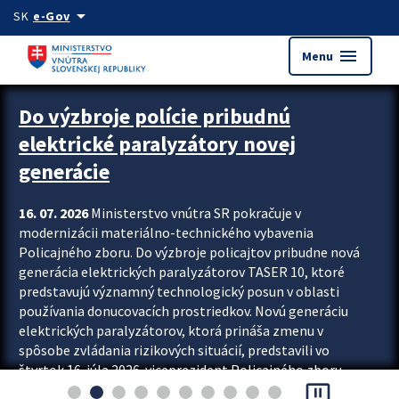
Preskocit na hlavný obsah
arrow_drop_down
SK
e-Gov
menu
Menu
Zastavit automatický posun upútavok
Do výzbroje polície pribudnú
elektrické paralyzátory novej
generácie
16. 07. 2026
Ministerstvo vnútra SR pokračuje v
modernizácii materiálno-technického vybavenia
Policajného zboru. Do výzbroje policajtov pribudne nová
generácia elektrických paralyzátorov TASER 10, ktoré
predstavujú významný technologický posun v oblasti
používania donucovacích prostriedkov. Novú generáciu
elektrických paralyzátorov, ktorá prináša zmenu v
spôsobe zvládania rizikových situácií, predstavili vo
štvrtok 16. júla 2026 viceprezident Policajného zboru
pause_presentation
Rastislav Polakovič a riaditeľ odboru výcviku...