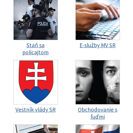
Staň sa
E-služby MV SR
policajtom
Vestník vlády SR
Obchodovanie s
ľuďmi