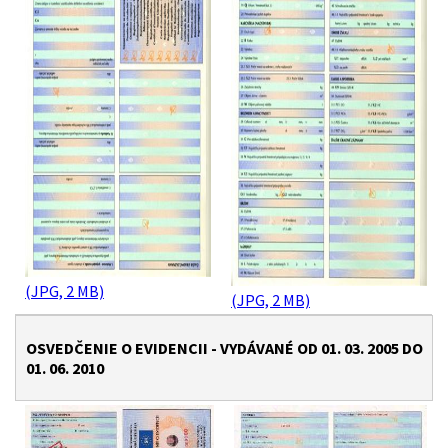
(JPG, 2 MB)
(JPG, 2 MB)
OSVEDČENIE O EVIDENCII - VYDÁVANÉ OD 01. 03. 2005 DO
01. 06. 2010