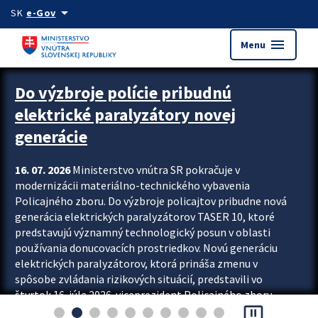
Preskocit na hlavný obsah
arrow_drop_down
SK
e-Gov
menu
Menu
Zastavit automatický posun upútavok
Do výzbroje polície pribudnú
elektrické paralyzátory novej
generácie
16. 07. 2026
Ministerstvo vnútra SR pokračuje v
modernizácii materiálno-technického vybavenia
Policajného zboru. Do výzbroje policajtov pribudne nová
generácia elektrických paralyzátorov TASER 10, ktoré
predstavujú významný technologický posun v oblasti
používania donucovacích prostriedkov. Novú generáciu
elektrických paralyzátorov, ktorá prináša zmenu v
spôsobe zvládania rizikových situácií, predstavili vo
štvrtok 16. júla 2026 viceprezident Policajného zboru
pause_presentation
Rastislav Polakovič a riaditeľ odboru výcviku...