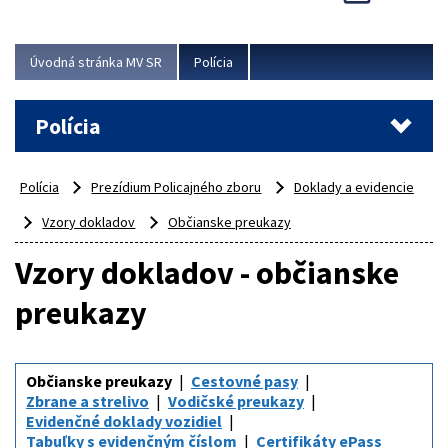
Viac
Úvodná stránka MV SR
Polícia
Polícia
Polícia
Prezídium Policajného zboru
Doklady a evidencie
Vzory dokladov
Občianske preukazy
Vzory dokladov - občianske
preukazy
Občianske preukazy
Cestovné pasy
Zbrane a strelivo
Vodičské preukazy
Evidenčné doklady vozidiel
Tabuľky s evidenčným číslom
Certifikáty ePass