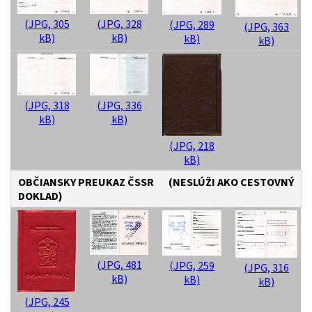
(JPG, 305
(JPG, 328
(JPG, 289
(JPG, 363
kB)
kB)
kB)
kB)
(JPG, 318
(JPG, 336
kB)
kB)
(JPG, 218
kB)
OBČIANSKY PREUKAZ ČSSR (NESLÚŽI AKO CESTOVNÝ
DOKLAD)
(JPG, 481
(JPG, 259
(JPG, 316
kB)
kB)
kB)
(JPG, 245