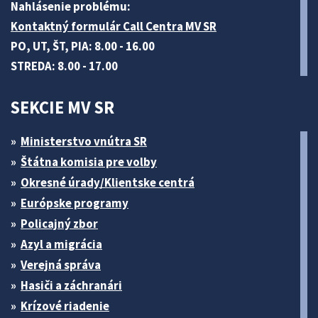
Nahlásenie problému:
Kontaktný formulár Call Centra MV SR
PO, UT, ŠT, PIA: 8.00 - 16.00
STREDA: 8.00 - 17.00
SEKCIE MV SR
Ministerstvo vnútra SR
Štátna komisia pre volby
Okresné úrady/Klientske centrá
Európske programy
Policajný zbor
Azyl a migrácia
Verejná správa
Hasiči a záchranári
Krízové riadenie