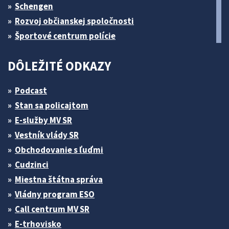
Schengen
Rozvoj občianskej spoločnosti
Športové centrum polície
DÔLEŽITÉ ODKAZY
Podcast
Stan sa policajtom
E-služby MV SR
Vestník vlády SR
Obchodovanie s ľuďmi
Cudzinci
Miestna štátna správa
Vládny program ESO
Call centrum MV SR
E-trhovisko