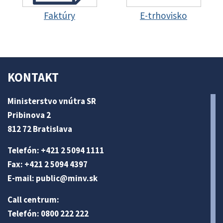
Faktúry
E-trhovisko
KONTAKT
Ministerstvo vnútra SR
Pribinova 2
812 72 Bratislava
Telefón: +421 2 5094 1111
Fax: +421 2 5094 4397
E-mail:
public@minv
.sk
Call centrum:
Telefón: 0800 222 222