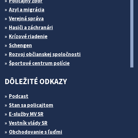
Policajný zbor
Azyl a migrácia
Verejná správa
Hasiči a záchranári
Krízové riadenie
Schengen
Rozvoj občianskej spoločnosti
Športové centrum polície
DÔLEŽITÉ ODKAZY
Podcast
Stan sa policajtom
E-služby MV SR
Vestník vlády SR
Obchodovanie s ľuďmi