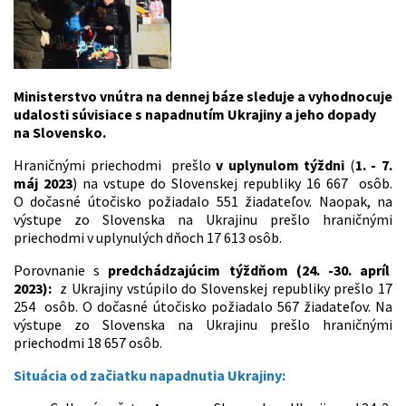
Ministerstvo vnútra na dennej báze sleduje a vyhodnocuje
udalosti súvisiace s napadnutím Ukrajiny a jeho dopady
na Slovensko.
Hraničnými priechodmi prešlo
v uplynulom týždni
(
1. - 7.
máj 2023
) na vstupe do Slovenskej republiky 16 667 osôb.
O dočasné útočisko požiadalo 551 žiadateľov. Naopak, na
výstupe zo Slovenska na Ukrajinu prešlo hraničnými
priechodmi v uplynulých dňoch 17 613 osôb.
Porovnanie s
predchádzajúcim týždňom (24. -30. apríl
2023):
z Ukrajiny vstúpilo do Slovenskej republiky prešlo 17
254 osôb. O dočasné útočisko požiadalo 567 žiadateľov. Na
výstupe zo Slovenska na Ukrajinu prešlo hraničnými
priechodmi 18 657 osôb.
Situácia od začiatku napadnutia Ukrajiny: