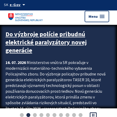
Preskocit na hlavný obsah
arrow_drop_down
SK
e-Gov
menu
Menu
Zastavit automatický posun upútavok
Do výzbroje polície pribudnú
elektrické paralyzátory novej
generácie
16. 07. 2026
Ministerstvo vnútra SR pokračuje v
modernizácii materiálno-technického vybavenia
Policajného zboru. Do výzbroje policajtov pribudne nová
generácia elektrických paralyzátorov TASER 10, ktoré
predstavujú významný technologický posun v oblasti
používania donucovacích prostriedkov. Novú generáciu
elektrických paralyzátorov, ktorá prináša zmenu v
spôsobe zvládania rizikových situácií, predstavili vo
štvrtok 16. júla 2026 viceprezident Policajného zboru
pause_presentation
Rastislav Polakovič a riaditeľ odboru výcviku...