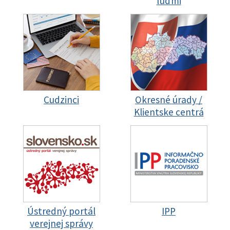
ľuďmi
Cudzinci
Okresné úrady /
Klientske centrá
Ústredný portál
IPP
verejnej správy