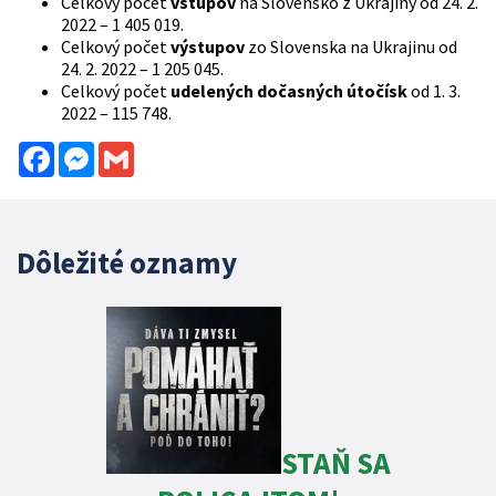
Celkový počet
vstupov
na
Slovensko z Ukrajiny od 24. 2.
2022 – 1 405 019.
Celkový počet
výstupov
zo Slovenska na Ukrajinu od
24. 2. 2022 – 1 205 045.
Celkový počet
udelených dočasných útočísk
od 1. 3.
2022 – 115 748.
Facebook
Messenger
Gmail
Dôležité oznamy
STAŇ SA