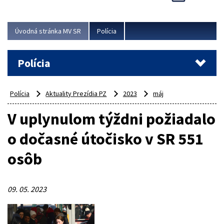
Viac
Úvodná stránka MV SR
Polícia
Polícia
Polícia
Aktuality Prezídia PZ
2023
máj
V uplynulom týždni požiadalo
o dočasné útočisko v SR 551
osôb
09. 05. 2023