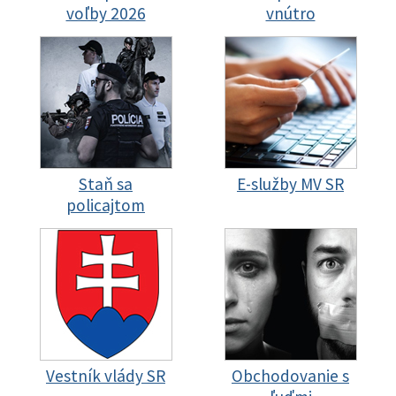
voľby 2026
vnútro
Staň sa
E-služby MV SR
policajtom
Vestník vlády SR
Obchodovanie s