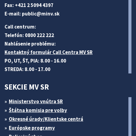
Fax: +421 2 5094 4397
E-mail:
public@minv
.sk
Call centrum:
Telefón: 0800 222 222
Nahlásenie problému:
Kontaktný formulár Call Centra MV SR
PO, UT, ŠT, PIA: 8.00 - 16.00
STREDA: 8.00 - 17.00
SEKCIE MV SR
Ministerstvo vnútra SR
Štátna komisia pre volby
Okresné úrady/Klientske centrá
Európske programy